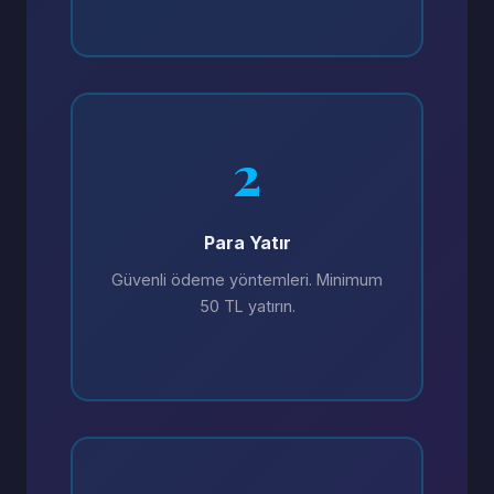
2
Para Yatır
Güvenli ödeme yöntemleri. Minimum
50 TL yatırın.