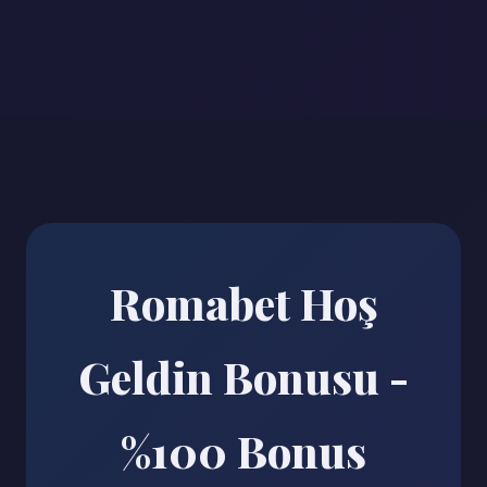
Romabet Hoş
Geldin Bonusu -
%100 Bonus