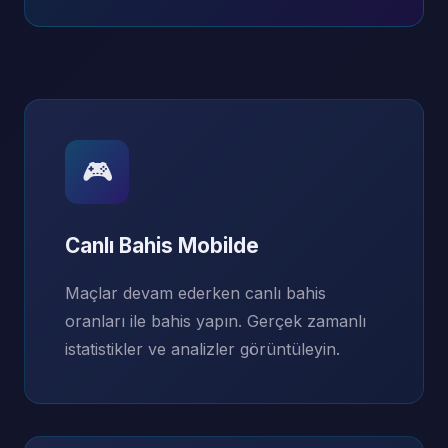
🎮
Canlı Bahis Mobilde
Maçlar devam ederken canlı bahis
oranları ile bahis yapın. Gerçek zamanlı
istatistikler ve analizler görüntüleyin.