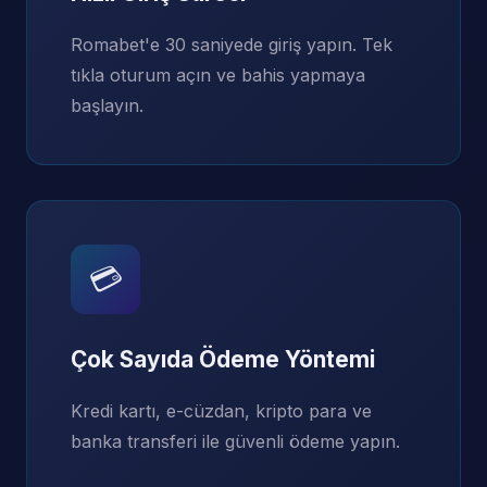
Romabet'e 30 saniyede giriş yapın. Tek
tıkla oturum açın ve bahis yapmaya
başlayın.
💳
Çok Sayıda Ödeme Yöntemi
Kredi kartı, e-cüzdan, kripto para ve
banka transferi ile güvenli ödeme yapın.