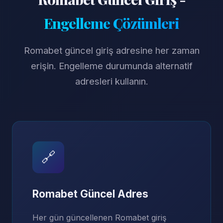
Engelleme Çözümleri
Romabet güncel giriş adresine her zaman
erişin. Engelleme durumunda alternatif
adresleri kullanın.
🔗
Romabet Güncel Adres
Her gün güncellenen Romabet giriş