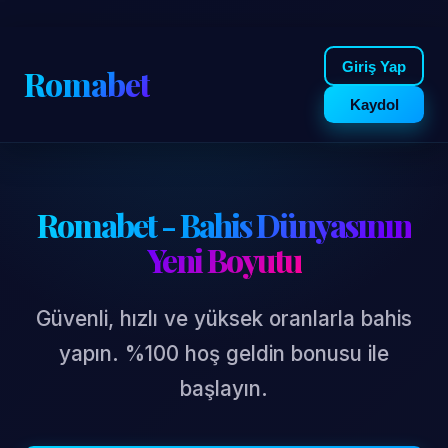
Giriş Yap
Romabet
Kaydol
Romabet - Bahis Dünyasının
Yeni Boyutu
Güvenli, hızlı ve yüksek oranlarla bahis
yapın. %100 hoş geldin bonusu ile
başlayın.