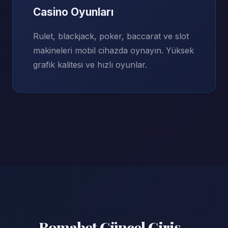
Casino Oyunları
Rulet, blackjack, poker, baccarat ve slot
makineleri mobil cihazda oynayın. Yüksek
grafik kalitesi ve hızlı oyunlar.
Romabet Güncel Giriş -