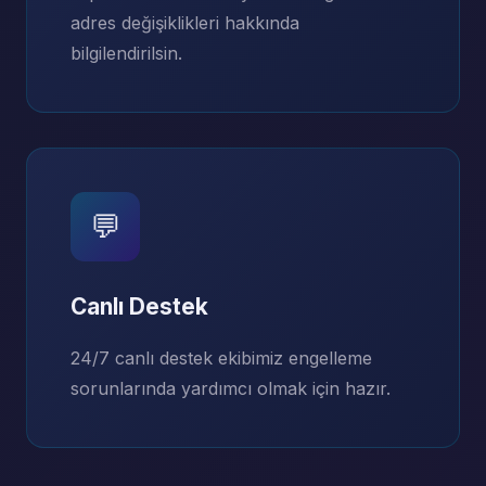
adres değişiklikleri hakkında
bilgilendirilsin.
💬
Canlı Destek
24/7 canlı destek ekibimiz engelleme
sorunlarında yardımcı olmak için hazır.