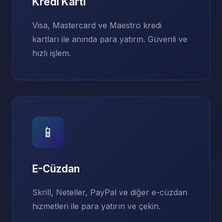
Kredi Kartı
Visa, Mastercard ve Maestro kredi
kartları ile anında para yatırın. Güvenli ve
hızlı işlem.
📱
E-Cüzdan
Skrill, Neteller, PayPal ve diğer e-cüzdan
hizmetleri ile para yatırın ve çekin.