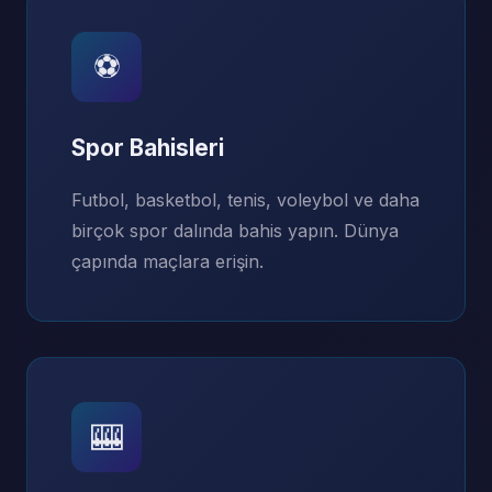
⚽
Spor Bahisleri
Futbol, basketbol, tenis, voleybol ve daha
birçok spor dalında bahis yapın. Dünya
çapında maçlara erişin.
🎰