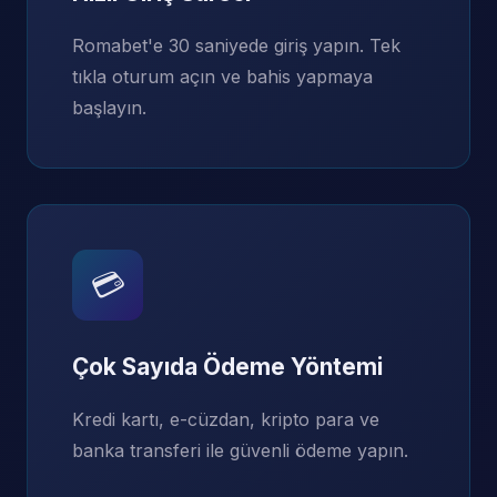
Romabet'e 30 saniyede giriş yapın. Tek
tıkla oturum açın ve bahis yapmaya
başlayın.
💳
Çok Sayıda Ödeme Yöntemi
Kredi kartı, e-cüzdan, kripto para ve
banka transferi ile güvenli ödeme yapın.