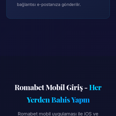
bağlantısı e-postanıza gönderilir.
Romabet Mobil Giriş -
Her
Yerden Bahis Yapın
Romabet mobil uygulaması ile iOS ve