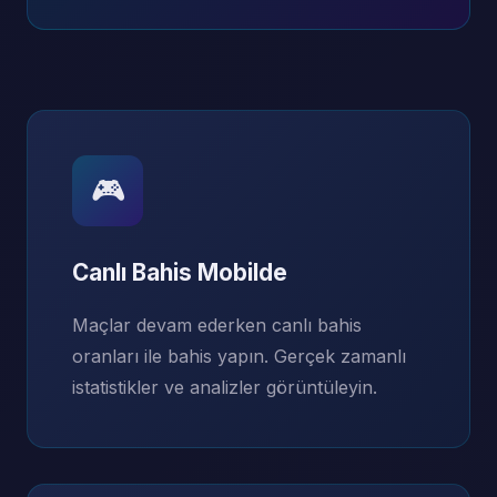
🎮
Canlı Bahis Mobilde
Maçlar devam ederken canlı bahis
oranları ile bahis yapın. Gerçek zamanlı
istatistikler ve analizler görüntüleyin.