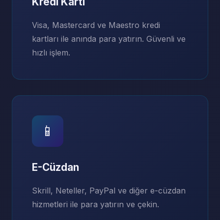
Kredi Kartı
Visa, Mastercard ve Maestro kredi
kartları ile anında para yatırın. Güvenli ve
hızlı işlem.
📱
E-Cüzdan
Skrill, Neteller, PayPal ve diğer e-cüzdan
hizmetleri ile para yatırın ve çekin.