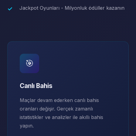
Jackpot Oyunları - Milyonluk ödüller kazanın
🎯
Canlı Bahis
Maçlar devam ederken canlı bahis
oranları değişir. Gerçek zamanlı
istatistikler ve analizler ile akıllı bahis
yapın.