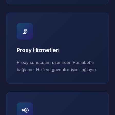
📡
Proxy Hizmetleri
Proxy sunucuları üzerinden Romabet'e
bağlanın. Hızlı ve güvenli erişim sağlayın.
📢