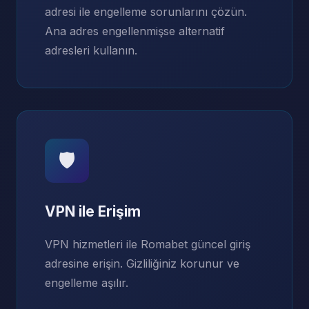
adresi ile engelleme sorunlarını çözün.
Ana adres engellenmişse alternatif
adresleri kullanın.
🛡️
VPN ile Erişim
VPN hizmetleri ile Romabet güncel giriş
adresine erişin. Gizliliğiniz korunur ve
engelleme aşılır.