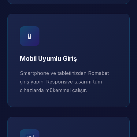
📱
Mobil Uyumlu Giriş
Smartphone ve tabletinizden Romabet
giriş yapın. Responsive tasarım tüm
cihazlarda mükemmel çalışır.