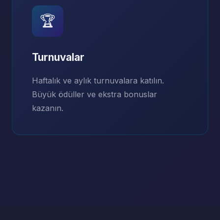
🏆
Turnuvalar
Haftalık ve aylık turnuvalara katılın.
Büyük ödüller ve ekstra bonuslar
kazanın.