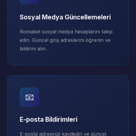
Sosyal Medya Güncellemeleri
Romabet sosyal medya hesaplarını takip
edin. Güncel giriş adreslerini öğrenin ve
bildirim alın.
📧
E-posta Bildirimleri
E-posta adresinizi kaydedin ve güncel