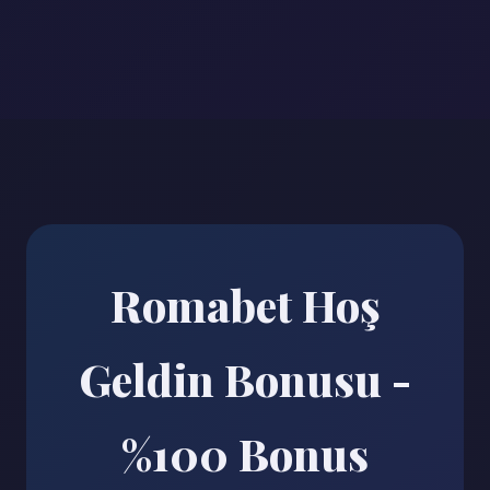
Romabet Hoş
Geldin Bonusu -
%100 Bonus