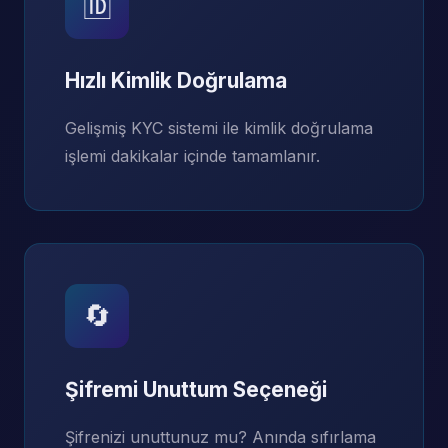
🆔
Hızlı Kimlik Doğrulama
Gelişmiş KYC sistemi ile kimlik doğrulama
işlemi dakikalar içinde tamamlanır.
🔄
Şifremi Unuttum Seçeneği
Şifrenizi unuttunuz mu? Anında sıfırlama