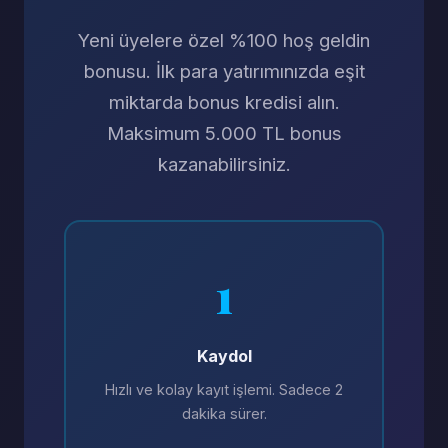
Yeni üyelere özel %100 hoş geldin
bonusu. İlk para yatırımınızda eşit
miktarda bonus kredisi alın.
Maksimum 5.000 TL bonus
kazanabilirsiniz.
1
Kaydol
Hızlı ve kolay kayıt işlemi. Sadece 2
dakika sürer.