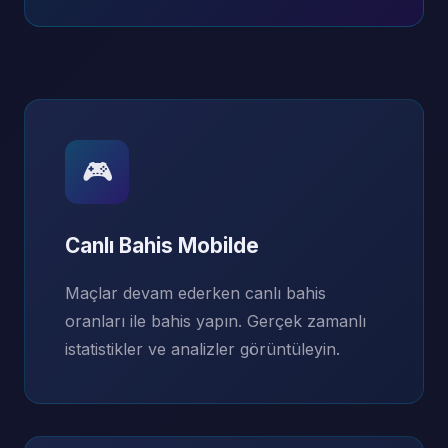
🎮
Canlı Bahis Mobilde
Maçlar devam ederken canlı bahis
oranları ile bahis yapın. Gerçek zamanlı
istatistikler ve analizler görüntüleyin.