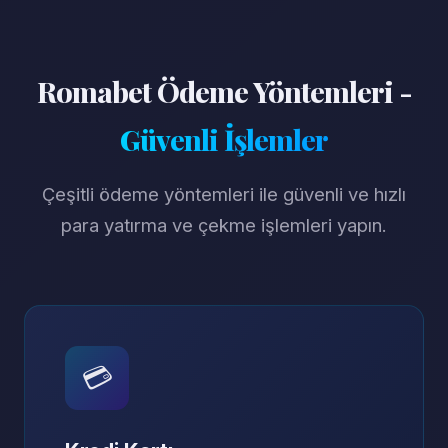
Romabet Ödeme Yöntemleri -
Güvenli İşlemler
Çeşitli ödeme yöntemleri ile güvenli ve hızlı
para yatırma ve çekme işlemleri yapın.
💳