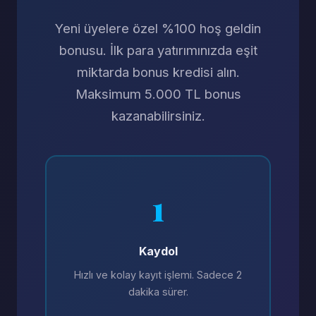
Yeni üyelere özel %100 hoş geldin
bonusu. İlk para yatırımınızda eşit
miktarda bonus kredisi alın.
Maksimum 5.000 TL bonus
kazanabilirsiniz.
1
Kaydol
Hızlı ve kolay kayıt işlemi. Sadece 2
dakika sürer.