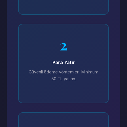
2
Para Yatır
Güvenli ödeme yöntemleri. Minimum
50 TL yatırın.