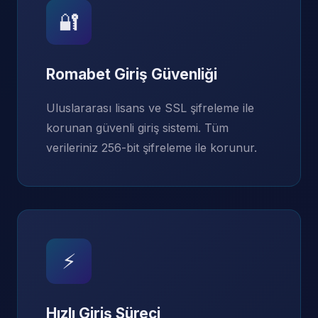
🔐
Romabet Giriş Güvenliği
Uluslararası lisans ve SSL şifreleme ile
korunan güvenli giriş sistemi. Tüm
verileriniz 256-bit şifreleme ile korunur.
⚡
Hızlı Giriş Süreci