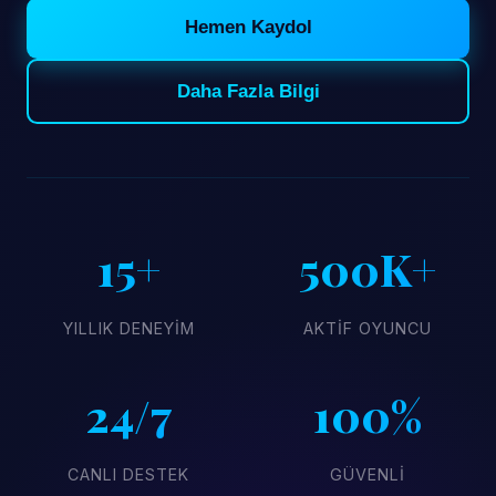
Hemen Kaydol
Daha Fazla Bilgi
15+
500K+
YILLIK DENEYIM
AKTIF OYUNCU
24/7
100%
CANLI DESTEK
GÜVENLI