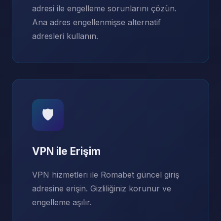
adresi ile engelleme sorunlarını çözün.
Ana adres engellenmişse alternatif
adresleri kullanın.
🛡️
VPN ile Erişim
VPN hizmetleri ile Romabet güncel giriş
adresine erişin. Gizliliğiniz korunur ve
engelleme aşılır.