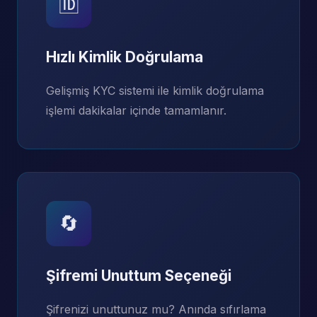
🆔
Hızlı Kimlik Doğrulama
Gelişmiş KYC sistemi ile kimlik doğrulama
işlemi dakikalar içinde tamamlanır.
🔄
Şifremi Unuttum Seçeneği
Şifrenizi unuttunuz mu? Anında sıfırlama