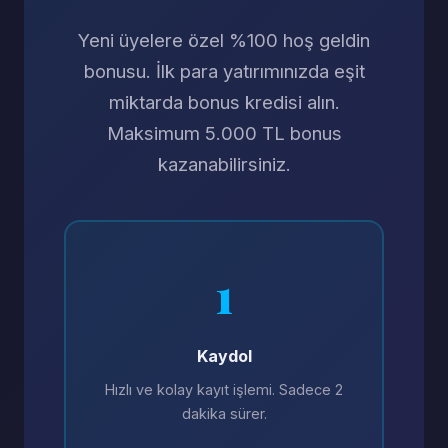
Yeni üyelere özel %100 hoş geldin
bonusu. İlk para yatırımınızda eşit
miktarda bonus kredisi alın.
Maksimum 5.000 TL bonus
kazanabilirsiniz.
1
Kaydol
Hızlı ve kolay kayıt işlemi. Sadece 2
dakika sürer.