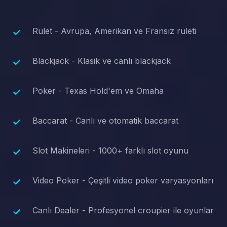
Rulet - Avrupa, Amerikan ve Fransız ruleti
Blackjack - Klasik ve canlı blackjack
Poker - Texas Hold'em ve Omaha
Baccarat - Canlı ve otomatik baccarat
Slot Makineleri - 1000+ farklı slot oyunu
Video Poker - Çeşitli video poker varyasyonları
Canlı Dealer - Profesyonel croupier ile oyunlar