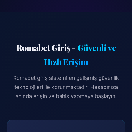
Romabet Giriş -
Güvenli ve
Hızlı Erişim
Romabet giriş sistemi en gelişmiş güvenlik
teknolojileri ile korunmaktadır. Hesabınıza
anında erişin ve bahis yapmaya başlayın.