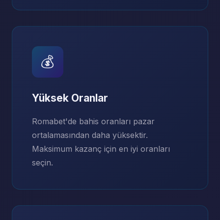
💰
Yüksek Oranlar
Romabet'de bahis oranları pazar
ortalamasından daha yüksektir.
Maksimum kazanç için en iyi oranları
seçin.