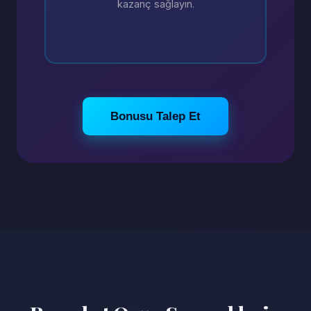
kazanç sağlayın.
Bonusu Talep Et