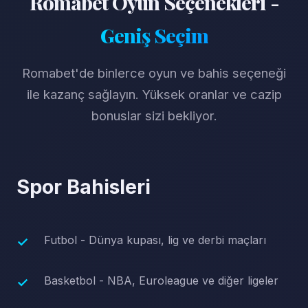
Romabet Oyun Seçenekleri -
Geniş Seçim
Romabet'de binlerce oyun ve bahis seçeneği
ile kazanç sağlayın. Yüksek oranlar ve cazip
bonuslar sizi bekliyor.
Spor Bahisleri
Futbol - Dünya kupası, lig ve derbi maçları
Basketbol - NBA, Euroleague ve diğer ligeler