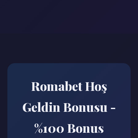
Romabet Hoş
Geldin Bonusu -
%100 Bonus