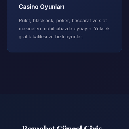
Casino Oyunları
Rulet, blackjack, poker, baccarat ve slot
makineleri mobil cihazda oynayın. Yüksek
grafik kalitesi ve hızlı oyunlar.
Romabet Güncel Giriş -