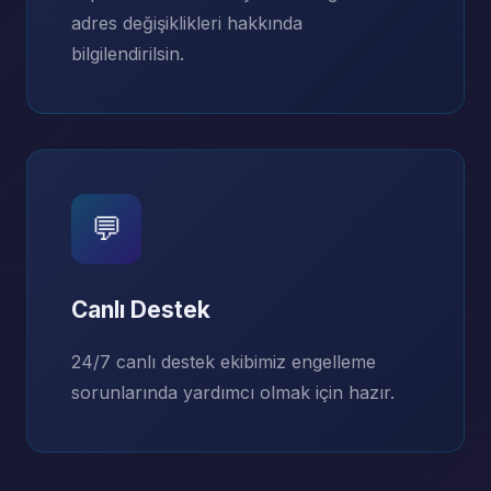
adres değişiklikleri hakkında
bilgilendirilsin.
💬
Canlı Destek
24/7 canlı destek ekibimiz engelleme
sorunlarında yardımcı olmak için hazır.