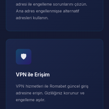
adresi ile engelleme sorunlarını çözün.
Ana adres engellenmişse alternatif
adresleri kullanın.
🛡️
VPN ile Erişim
VPN hizmetleri ile Romabet güncel giriş
adresine erişin. Gizliliğiniz korunur ve
engelleme aşılır.