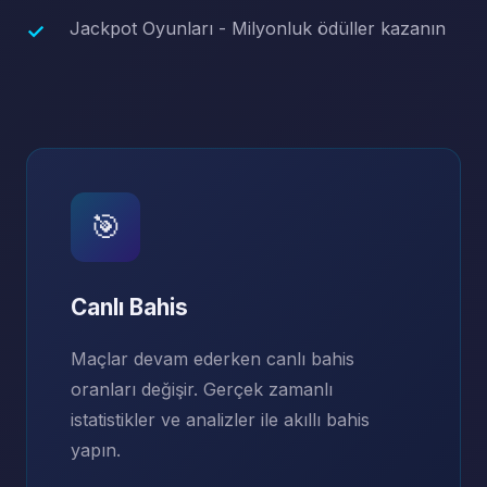
Jackpot Oyunları - Milyonluk ödüller kazanın
🎯
Canlı Bahis
Maçlar devam ederken canlı bahis
oranları değişir. Gerçek zamanlı
istatistikler ve analizler ile akıllı bahis
yapın.