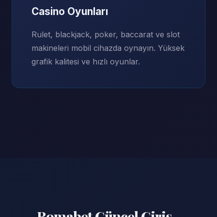
Casino Oyunları
Rulet, blackjack, poker, baccarat ve slot
makineleri mobil cihazda oynayın. Yüksek
grafik kalitesi ve hızlı oyunlar.
Romabet Güncel Giriş -