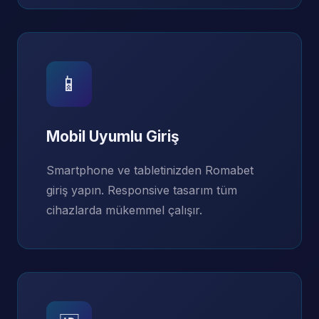
📱
Mobil Uyumlu Giriş
Smartphone ve tabletinizden Romabet
giriş yapın. Responsive tasarım tüm
cihazlarda mükemmel çalışır.