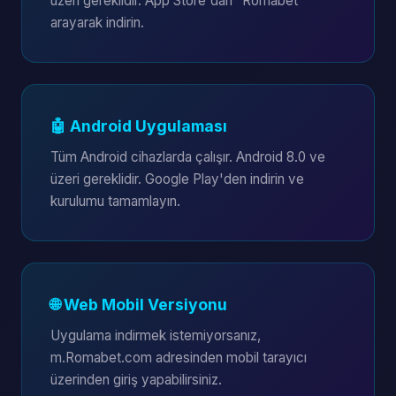
üzeri gereklidir. App Store'dan "Romabet"
arayarak indirin.
🤖 Android Uygulaması
Tüm Android cihazlarda çalışır. Android 8.0 ve
üzeri gereklidir. Google Play'den indirin ve
kurulumu tamamlayın.
🌐 Web Mobil Versiyonu
Uygulama indirmek istemiyorsanız,
m.Romabet.com adresinden mobil tarayıcı
üzerinden giriş yapabilirsiniz.