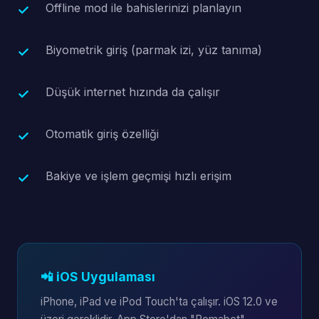
Offline mod ile bahislerinizi planlayın
Biyometrik giriş (parmak izi, yüz tanıma)
Düşük internet hızında da çalışır
Otomatik giriş özelliği
Bakiye ve işlem geçmişi hızlı erişim
📲 iOS Uygulaması
iPhone, iPad ve iPod Touch'ta çalışır. iOS 12.0 ve