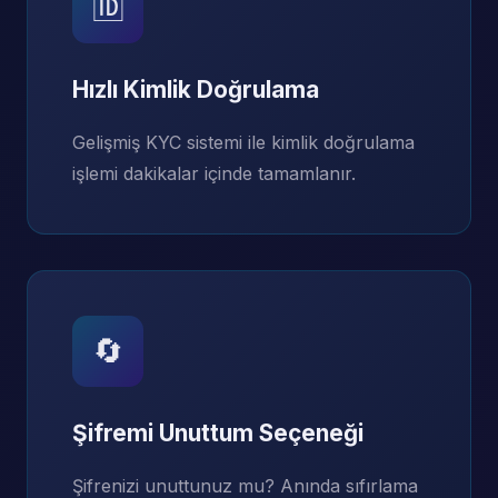
🆔
Hızlı Kimlik Doğrulama
Gelişmiş KYC sistemi ile kimlik doğrulama
işlemi dakikalar içinde tamamlanır.
🔄
Şifremi Unuttum Seçeneği
Şifrenizi unuttunuz mu? Anında sıfırlama