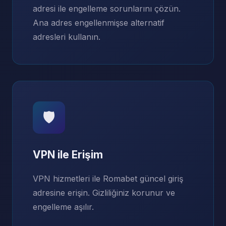
adresi ile engelleme sorunlarını çözün.
Ana adres engellenmişse alternatif
adresleri kullanın.
🛡️
VPN ile Erişim
VPN hizmetleri ile Romabet güncel giriş
adresine erişin. Gizliliğiniz korunur ve
engelleme aşılır.