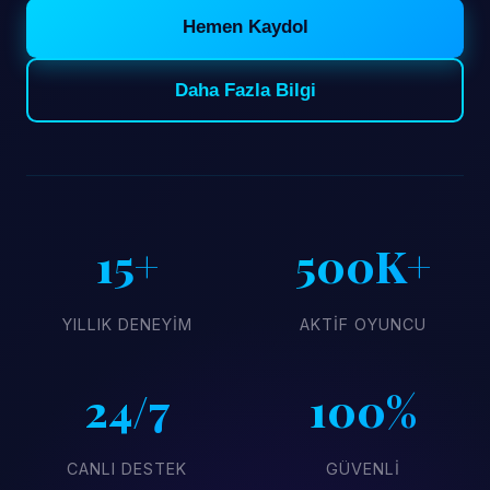
Hemen Kaydol
Daha Fazla Bilgi
15+
500K+
YILLIK DENEYIM
AKTIF OYUNCU
24/7
100%
CANLI DESTEK
GÜVENLI