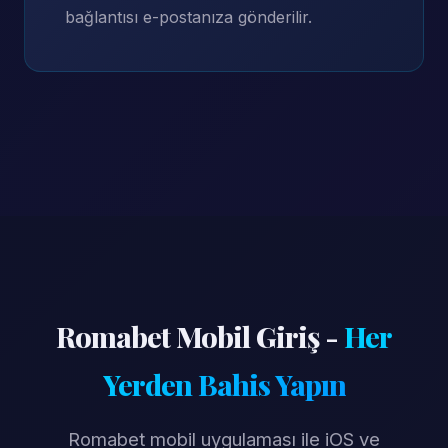
bağlantısı e-postanıza gönderilir.
Romabet Mobil Giriş -
Her
Yerden Bahis Yapın
Romabet mobil uygulaması ile iOS ve