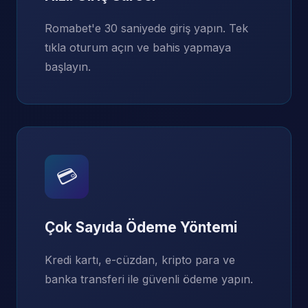
Romabet'e 30 saniyede giriş yapın. Tek
tıkla oturum açın ve bahis yapmaya
başlayın.
💳
Çok Sayıda Ödeme Yöntemi
Kredi kartı, e-cüzdan, kripto para ve
banka transferi ile güvenli ödeme yapın.