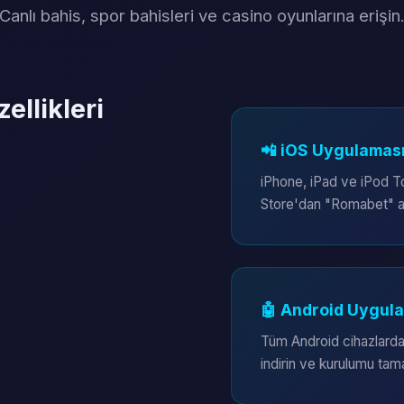
Canlı bahis, spor bahisleri ve casino oyunlarına erişin
llikleri
📲 iOS Uygulamas
iPhone, iPad ve iPod Tou
Store'dan "Romabet" ar
🤖 Android Uygul
Tüm Android cihazlarda 
indirin ve kurulumu tam