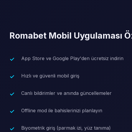
Romabet Mobil Uygulaması Öze
App Store ve Google Play'den ücretsiz indirin
Hızlı ve güvenli mobil giriş
Canlı bildirimler ve anında güncellemeler
Offline mod ile bahislerinizi planlayın
Biyometrik giriş (parmak izi, yüz tanıma)