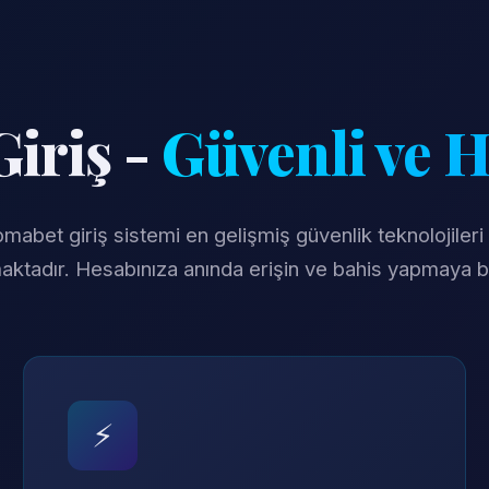
iriş -
Güvenli ve H
mabet giriş sistemi en gelişmiş güvenlik teknolojileri 
ktadır. Hesabınıza anında erişin ve bahis yapmaya b
⚡