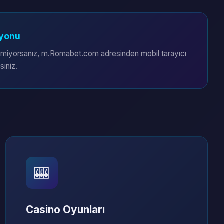
iyonu
emiyorsanız, m.Romabet.com adresinden mobil tarayıcı
siniz.
🎰
Casino Oyunları