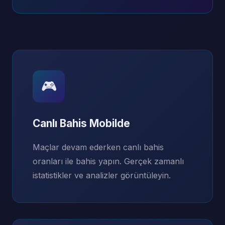
🎮
Canlı Bahis Mobilde
Maçlar devam ederken canlı bahis
oranları ile bahis yapın. Gerçek zamanlı
istatistikler ve analizler görüntüleyin.