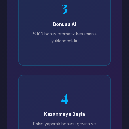
3
Bonusu Al
%100 bonus otomatik hesabınıza
yüklenecektir.
4
Kazanmaya Başla
Bahis yaparak bonusu çevirin ve