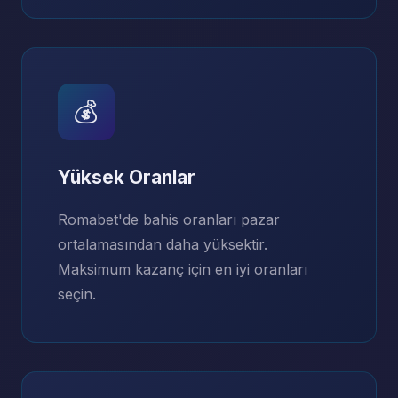
💰
Yüksek Oranlar
Romabet'de bahis oranları pazar
ortalamasından daha yüksektir.
Maksimum kazanç için en iyi oranları
seçin.