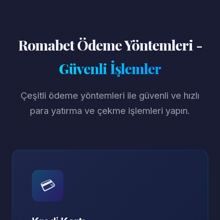
Romabet Ödeme Yöntemleri -
Güvenli İşlemler
Çeşitli ödeme yöntemleri ile güvenli ve hızlı
para yatırma ve çekme işlemleri yapın.
💳