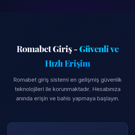
Romabet Giriş -
Güvenli ve
Hızlı Erişim
Romabet giriş sistemi en gelişmiş güvenlik
teknolojileri ile korunmaktadır. Hesabınıza
anında erişin ve bahis yapmaya başlayın.