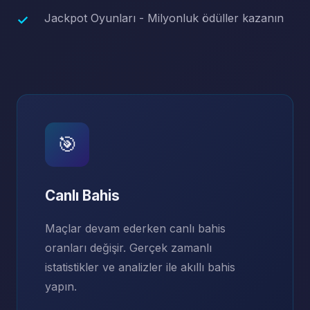
Jackpot Oyunları - Milyonluk ödüller kazanın
🎯
Canlı Bahis
Maçlar devam ederken canlı bahis
oranları değişir. Gerçek zamanlı
istatistikler ve analizler ile akıllı bahis
yapın.