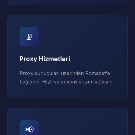
📡
Proxy Hizmetleri
Proxy sunucuları üzerinden Romabet'e
bağlanın. Hızlı ve güvenli erişim sağlayın.
📢