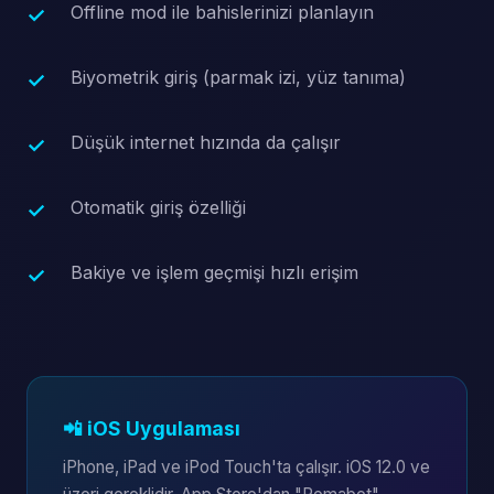
Offline mod ile bahislerinizi planlayın
Biyometrik giriş (parmak izi, yüz tanıma)
Düşük internet hızında da çalışır
Otomatik giriş özelliği
Bakiye ve işlem geçmişi hızlı erişim
📲 iOS Uygulaması
iPhone, iPad ve iPod Touch'ta çalışır. iOS 12.0 ve