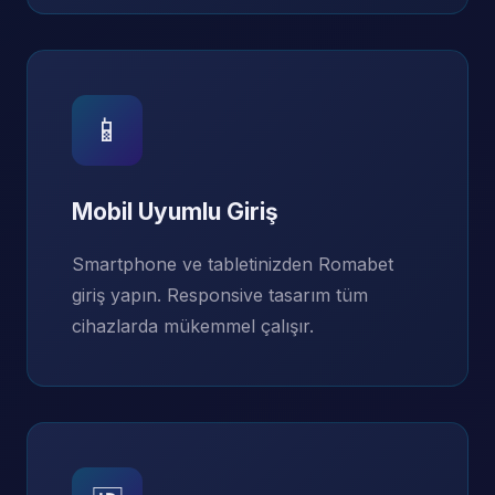
📱
Mobil Uyumlu Giriş
Smartphone ve tabletinizden Romabet
giriş yapın. Responsive tasarım tüm
cihazlarda mükemmel çalışır.