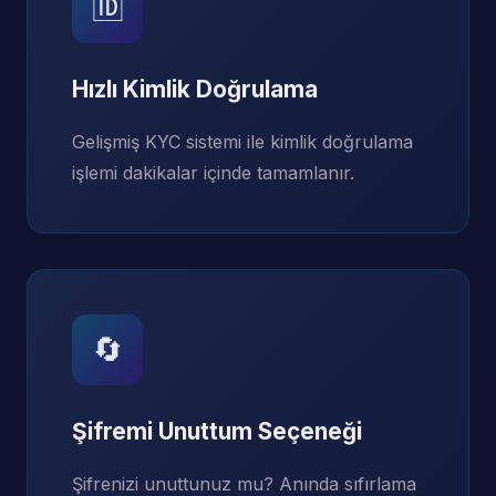
🆔
Hızlı Kimlik Doğrulama
Gelişmiş KYC sistemi ile kimlik doğrulama
işlemi dakikalar içinde tamamlanır.
🔄
Şifremi Unuttum Seçeneği
Şifrenizi unuttunuz mu? Anında sıfırlama