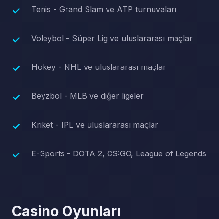
Tenis - Grand Slam ve ATP turnuvaları
Voleybol - Süper Lig ve uluslararası maçlar
Hokey - NHL ve uluslararası maçlar
Beyzbol - MLB ve diğer ligeler
Kriket - IPL ve uluslararası maçlar
E-Sports - DOTA 2, CS:GO, League of Legends
Casino Oyunları