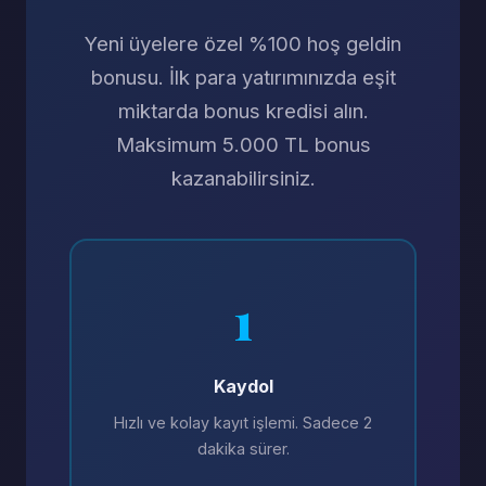
Yeni üyelere özel %100 hoş geldin
bonusu. İlk para yatırımınızda eşit
miktarda bonus kredisi alın.
Maksimum 5.000 TL bonus
kazanabilirsiniz.
1
Kaydol
Hızlı ve kolay kayıt işlemi. Sadece 2
dakika sürer.