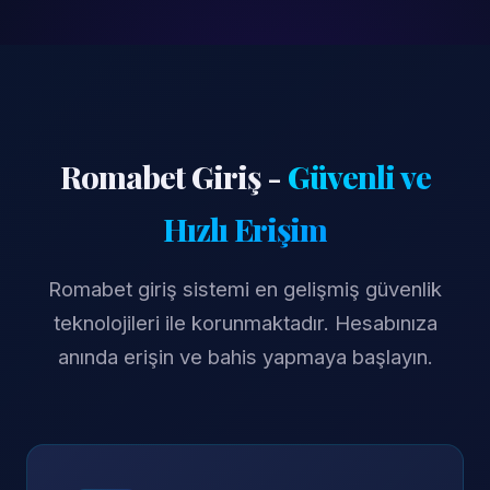
Romabet Giriş -
Güvenli ve
Hızlı Erişim
Romabet giriş sistemi en gelişmiş güvenlik
teknolojileri ile korunmaktadır. Hesabınıza
anında erişin ve bahis yapmaya başlayın.