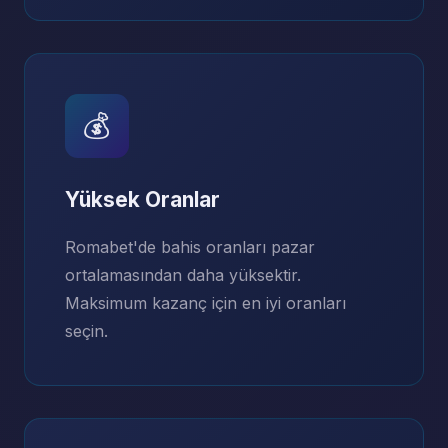
💰
Yüksek Oranlar
Romabet'de bahis oranları pazar
ortalamasından daha yüksektir.
Maksimum kazanç için en iyi oranları
seçin.