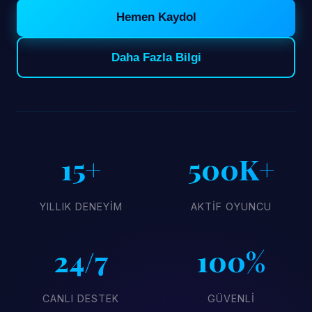
Hemen Kaydol
Daha Fazla Bilgi
15+
500K+
YILLIK DENEYIM
AKTIF OYUNCU
24/7
100%
CANLI DESTEK
GÜVENLI