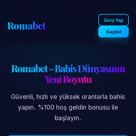
Giriş Yap
Romabet
Kaydol
Romabet - Bahis Dünyasının
Yeni Boyutu
Güvenli, hızlı ve yüksek oranlarla bahis
yapın. %100 hoş geldin bonusu ile
başlayın.