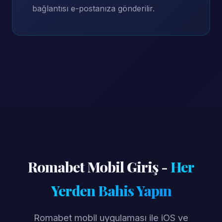
bağlantısı e-postanıza gönderilir.
Romabet Mobil Giriş -
Her
Yerden Bahis Yapın
Romabet mobil uygulaması ile iOS ve