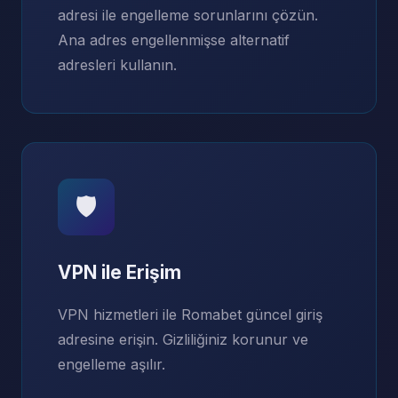
adresi ile engelleme sorunlarını çözün.
Ana adres engellenmişse alternatif
adresleri kullanın.
🛡️
VPN ile Erişim
VPN hizmetleri ile Romabet güncel giriş
adresine erişin. Gizliliğiniz korunur ve
engelleme aşılır.