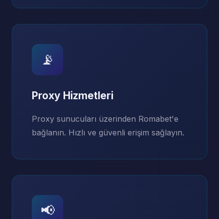
📡
Proxy Hizmetleri
Proxy sunucuları üzerinden Romabet'e
bağlanın. Hızlı ve güvenli erişim sağlayın.
📢