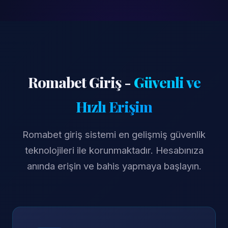
Romabet Giriş -
Güvenli ve
Hızlı Erişim
Romabet giriş sistemi en gelişmiş güvenlik
teknolojileri ile korunmaktadır. Hesabınıza
anında erişin ve bahis yapmaya başlayın.