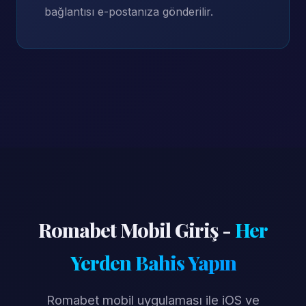
bağlantısı e-postanıza gönderilir.
Romabet Mobil Giriş -
Her
Yerden Bahis Yapın
Romabet mobil uygulaması ile iOS ve