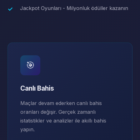
Jackpot Oyunları - Milyonluk ödüller kazanın
🎯
Canlı Bahis
Maçlar devam ederken canlı bahis
oranları değişir. Gerçek zamanlı
istatistikler ve analizler ile akıllı bahis
yapın.