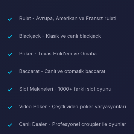
Rulet - Avrupa, Amerikan ve Fransız ruleti
Blackjack - Klasik ve canlı blackjack
Poker - Texas Hold'em ve Omaha
Baccarat - Canlı ve otomatik baccarat
Slot Makineleri - 1000+ farklı slot oyunu
Video Poker - Çeşitli video poker varyasyonları
Canlı Dealer - Profesyonel croupier ile oyunlar