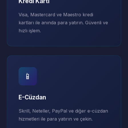
Kredi Kartı
Visa, Mastercard ve Maestro kredi
kartları ile anında para yatırın. Güvenli ve
hızlı işlem.
📱
E-Cüzdan
Skrill, Neteller, PayPal ve diğer e-cüzdan
hizmetleri ile para yatırın ve çekin.