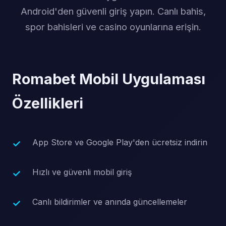
Android'den güvenli giriş yapın. Canlı bahis,
spor bahisleri ve casino oyunlarına erişin.
Romabet Mobil Uygulaması
Özellikleri
App Store ve Google Play'den ücretsiz indirin
Hızlı ve güvenli mobil giriş
Canlı bildirimler ve anında güncellemeler