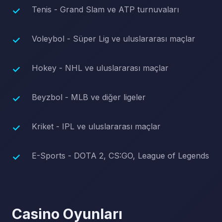
Tenis - Grand Slam ve ATP turnuvaları
Voleybol - Süper Lig ve uluslararası maçlar
Hokey - NHL ve uluslararası maçlar
Beyzbol - MLB ve diğer ligeler
Kriket - IPL ve uluslararası maçlar
E-Sports - DOTA 2, CS:GO, League of Legends
Casino Oyunları