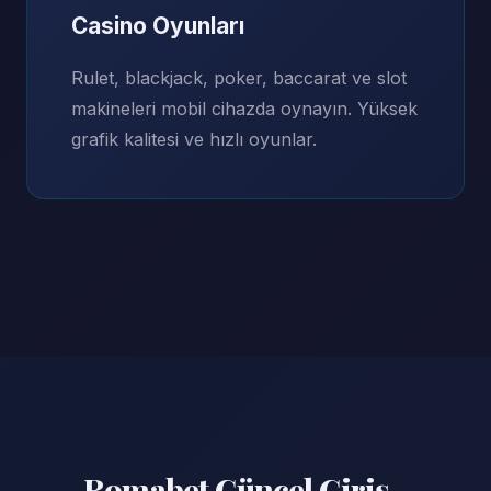
Casino Oyunları
Rulet, blackjack, poker, baccarat ve slot
makineleri mobil cihazda oynayın. Yüksek
grafik kalitesi ve hızlı oyunlar.
Romabet Güncel Giriş -