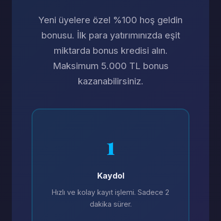
Yeni üyelere özel %100 hoş geldin
bonusu. İlk para yatırımınızda eşit
miktarda bonus kredisi alın.
Maksimum 5.000 TL bonus
kazanabilirsiniz.
1
Kaydol
Hızlı ve kolay kayıt işlemi. Sadece 2
dakika sürer.