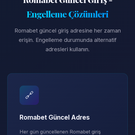
Engelleme Çözümleri
Romabet güncel giriş adresine her zaman
erişin. Engelleme durumunda alternatif
adresleri kullanın.
🔗
Romabet Güncel Adres
Her gün güncellenen Romabet giriş