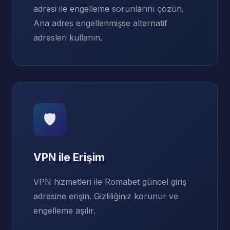
adresi ile engelleme sorunlarını çözün.
Ana adres engellenmişse alternatif
adresleri kullanın.
🛡️
VPN ile Erişim
VPN hizmetleri ile Romabet güncel giriş
adresine erişin. Gizliliğiniz korunur ve
engelleme aşılır.