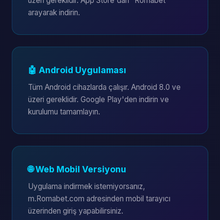
üzeri gereklidir. App Store'dan "Romabet"
arayarak indirin.
🤖 Android Uygulaması
Tüm Android cihazlarda çalışır. Android 8.0 ve
üzeri gereklidir. Google Play'den indirin ve
kurulumu tamamlayın.
🌐 Web Mobil Versiyonu
Uygulama indirmek istemiyorsanız,
m.Romabet.com adresinden mobil tarayıcı
üzerinden giriş yapabilirsiniz.