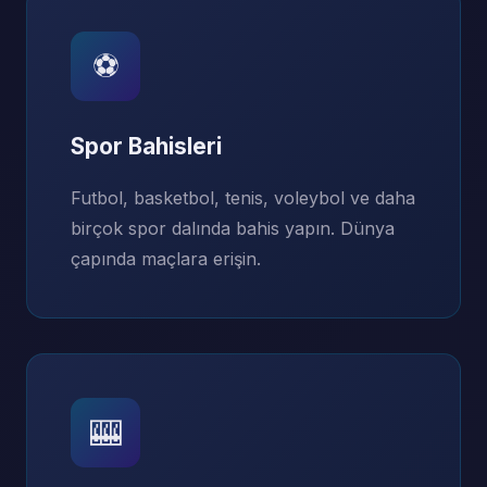
⚽
Spor Bahisleri
Futbol, basketbol, tenis, voleybol ve daha
birçok spor dalında bahis yapın. Dünya
çapında maçlara erişin.
🎰