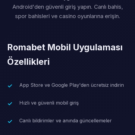
Android'den güvenli giriş yapın. Canlı bahis,
spor bahisleri ve casino oyunlarına erişin.
Romabet Mobil Uygulaması
Özellikleri
App Store ve Google Play'den ücretsiz indirin
Hızlı ve güvenli mobil giriş
Canlı bildirimler ve anında güncellemeler