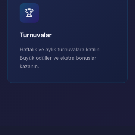
🏆
Turnuvalar
Haftalık ve aylık turnuvalara katılın.
Büyük ödüller ve ekstra bonuslar
kazanın.