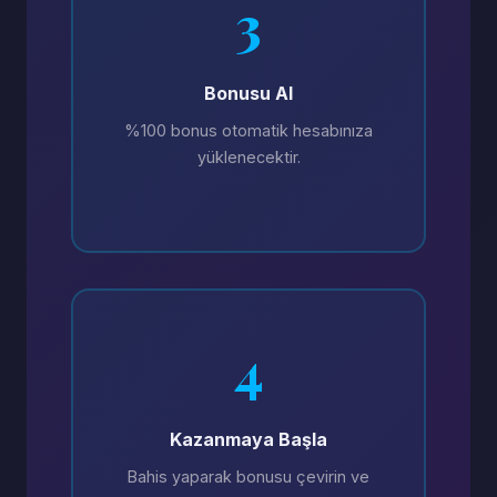
3
Bonusu Al
%100 bonus otomatik hesabınıza
yüklenecektir.
4
Kazanmaya Başla
Bahis yaparak bonusu çevirin ve