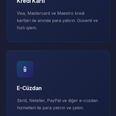
Kredi Kartı
Visa, Mastercard ve Maestro kredi
kartları ile anında para yatırın. Güvenli ve
hızlı işlem.
📱
E-Cüzdan
Skrill, Neteller, PayPal ve diğer e-cüzdan
hizmetleri ile para yatırın ve çekin.