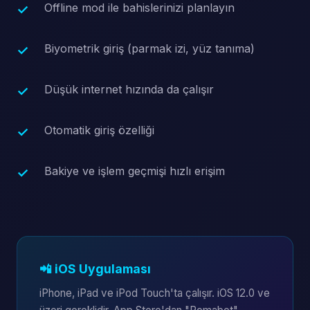
Offline mod ile bahislerinizi planlayın
Biyometrik giriş (parmak izi, yüz tanıma)
Düşük internet hızında da çalışır
Otomatik giriş özelliği
Bakiye ve işlem geçmişi hızlı erişim
📲 iOS Uygulaması
iPhone, iPad ve iPod Touch'ta çalışır. iOS 12.0 ve