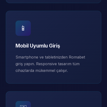
📱
Mobil Uyumlu Giriş
Smartphone ve tabletinizden Romabet
giriş yapın. Responsive tasarım tüm
cihazlarda mükemmel çalışır.