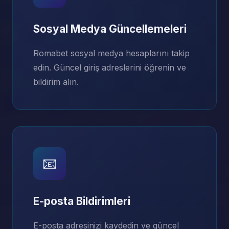
Sosyal Medya Güncellemeleri
Romabet sosyal medya hesaplarını takip
edin. Güncel giriş adreslerini öğrenin ve
bildirim alın.
📧
E-posta Bildirimleri
E-posta adresinizi kaydedin ve güncel