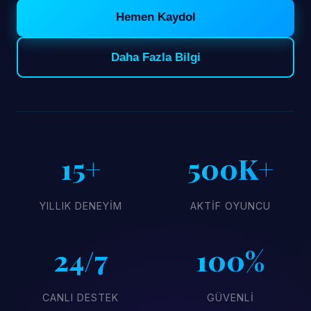
Hemen Kaydol
Daha Fazla Bilgi
15+
500K+
YILLIK DENEYIM
AKTIF OYUNCU
24/7
100%
CANLI DESTEK
GÜVENLI