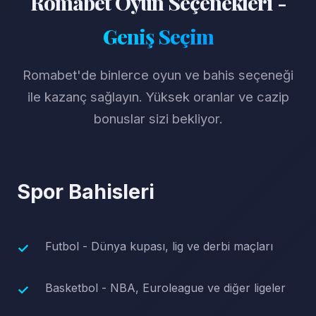
Romabet Oyun Seçenekleri -
Geniş Seçim
Romabet'de binlerce oyun ve bahis seçeneği
ile kazanç sağlayın. Yüksek oranlar ve cazip
bonuslar sizi bekliyor.
Spor Bahisleri
Futbol - Dünya kupası, lig ve derbi maçları
Basketbol - NBA, Euroleague ve diğer ligeler