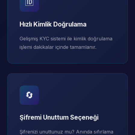
🆔
Hızlı Kimlik Doğrulama
Gelişmiş KYC sistemi ile kimlik doğrulama
işlemi dakikalar içinde tamamlanır.
🔄
Şifremi Unuttum Seçeneği
Şifrenizi unuttunuz mu? Anında sıfırlama