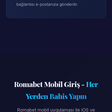
bağlantısı e-postanıza gönderilir.
Romabet Mobil Giriş -
Her
Yerden Bahis Yapın
Romabet mobil uygulaması ile iOS ve