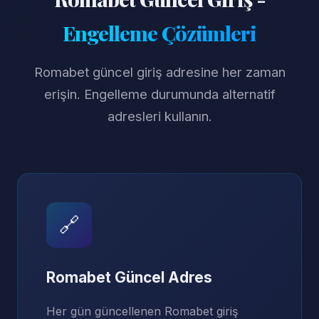
Engelleme Çözümleri
Romabet güncel giriş adresine her zaman
erişin. Engelleme durumunda alternatif
adresleri kullanın.
🔗
Romabet Güncel Adres
Her gün güncellenen Romabet giriş