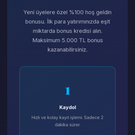
Yeni üyelere özel %100 hoş geldin
bonusu. İlk para yatırımınızda eşit
miktarda bonus kredisi alın.
Maksimum 5.000 TL bonus
kazanabilirsiniz.
1
Kaydol
Hızlı ve kolay kayıt işlemi. Sadece 2
dakika sürer.