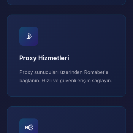
📡
Proxy Hizmetleri
Proxy sunucuları üzerinden Romabet'e
bağlanın. Hızlı ve güvenli erişim sağlayın.
📢