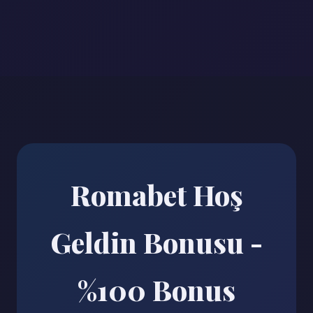
Romabet Hoş
Geldin Bonusu -
%100 Bonus