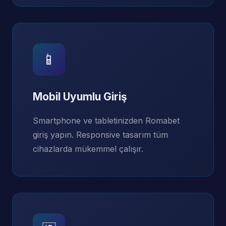
📱
Mobil Uyumlu Giriş
Smartphone ve tabletinizden Romabet
giriş yapın. Responsive tasarım tüm
cihazlarda mükemmel çalışır.