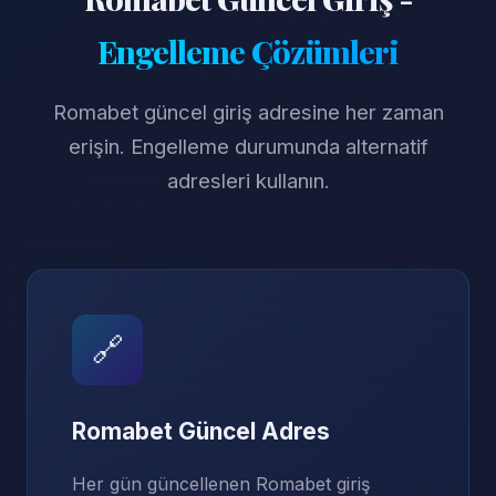
Engelleme Çözümleri
Romabet güncel giriş adresine her zaman
erişin. Engelleme durumunda alternatif
adresleri kullanın.
🔗
Romabet Güncel Adres
Her gün güncellenen Romabet giriş