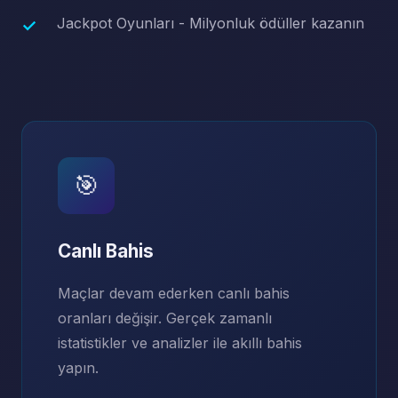
Jackpot Oyunları - Milyonluk ödüller kazanın
🎯
Canlı Bahis
Maçlar devam ederken canlı bahis
oranları değişir. Gerçek zamanlı
istatistikler ve analizler ile akıllı bahis
yapın.