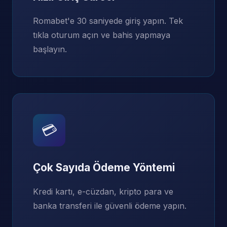
Romabet'e 30 saniyede giriş yapın. Tek
tıkla oturum açın ve bahis yapmaya
başlayın.
💳
Çok Sayıda Ödeme Yöntemi
Kredi kartı, e-cüzdan, kripto para ve
banka transferi ile güvenli ödeme yapın.