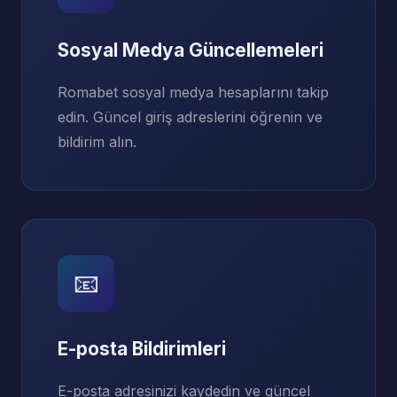
Sosyal Medya Güncellemeleri
Romabet sosyal medya hesaplarını takip
edin. Güncel giriş adreslerini öğrenin ve
bildirim alın.
📧
E-posta Bildirimleri
E-posta adresinizi kaydedin ve güncel