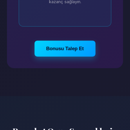
kazanç sağlayın.
Bonusu Talep Et