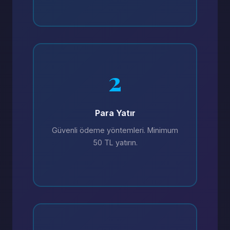
2
Para Yatır
Güvenli ödeme yöntemleri. Minimum
50 TL yatırın.