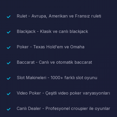
Rulet - Avrupa, Amerikan ve Fransız ruleti
Blackjack - Klasik ve canlı blackjack
Poker - Texas Hold'em ve Omaha
Baccarat - Canlı ve otomatik baccarat
Slot Makineleri - 1000+ farklı slot oyunu
Video Poker - Çeşitli video poker varyasyonları
Canlı Dealer - Profesyonel croupier ile oyunlar