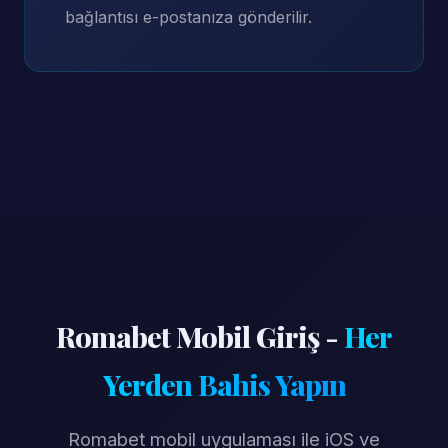
bağlantısı e-postanıza gönderilir.
Romabet Mobil Giriş -
Her
Yerden Bahis Yapın
Romabet mobil uygulaması ile iOS ve