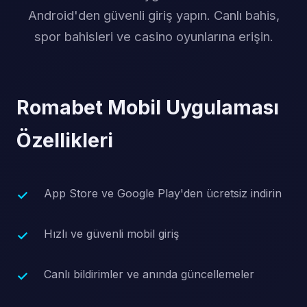
Android'den güvenli giriş yapın. Canlı bahis,
spor bahisleri ve casino oyunlarına erişin.
Romabet Mobil Uygulaması
Özellikleri
App Store ve Google Play'den ücretsiz indirin
Hızlı ve güvenli mobil giriş
Canlı bildirimler ve anında güncellemeler