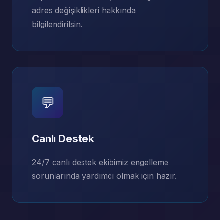
adres değişiklikleri hakkında
bilgilendirilsin.
💬
Canlı Destek
24/7 canlı destek ekibimiz engelleme
sorunlarında yardımcı olmak için hazır.