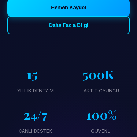
Hemen Kaydol
Daha Fazla Bilgi
15+
500K+
YILLIK DENEYIM
AKTIF OYUNCU
24/7
100%
CANLI DESTEK
GÜVENLI