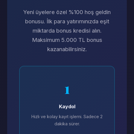
Yeni üyelere özel %100 hoş geldin
bonusu. İlk para yatırımınızda eşit
miktarda bonus kredisi alın.
Maksimum 5.000 TL bonus
kazanabilirsiniz.
1
Kaydol
Hızlı ve kolay kayıt işlemi. Sadece 2
dakika sürer.