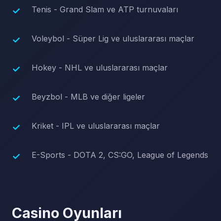
Tenis - Grand Slam ve ATP turnuvaları
Voleybol - Süper Lig ve uluslararası maçlar
Hokey - NHL ve uluslararası maçlar
Beyzbol - MLB ve diğer ligeler
Kriket - IPL ve uluslararası maçlar
E-Sports - DOTA 2, CS:GO, League of Legends
Casino Oyunları