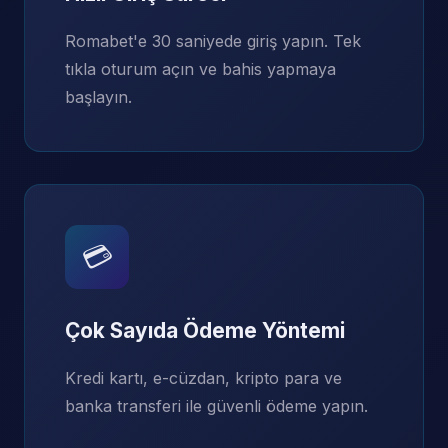
Romabet'e 30 saniyede giriş yapın. Tek
tıkla oturum açın ve bahis yapmaya
başlayın.
💳
Çok Sayıda Ödeme Yöntemi
Kredi kartı, e-cüzdan, kripto para ve
banka transferi ile güvenli ödeme yapın.