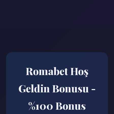
Romabet Hoş
Geldin Bonusu -
%100 Bonus