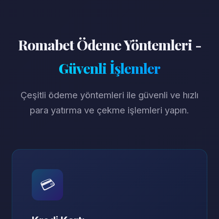
Romabet Ödeme Yöntemleri -
Güvenli İşlemler
Çeşitli ödeme yöntemleri ile güvenli ve hızlı
para yatırma ve çekme işlemleri yapın.
💳