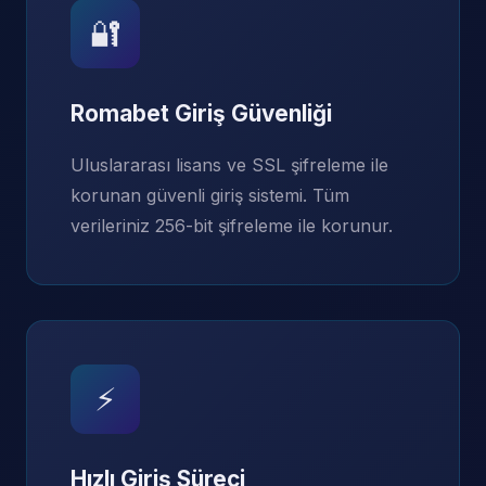
🔐
Romabet Giriş Güvenliği
Uluslararası lisans ve SSL şifreleme ile
korunan güvenli giriş sistemi. Tüm
verileriniz 256-bit şifreleme ile korunur.
⚡
Hızlı Giriş Süreci