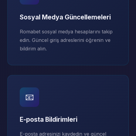
Sosyal Medya Güncellemeleri
Romabet sosyal medya hesaplarını takip
edin. Güncel giriş adreslerini öğrenin ve
bildirim alın.
📧
E-posta Bildirimleri
E-posta adresinizi kaydedin ve güncel