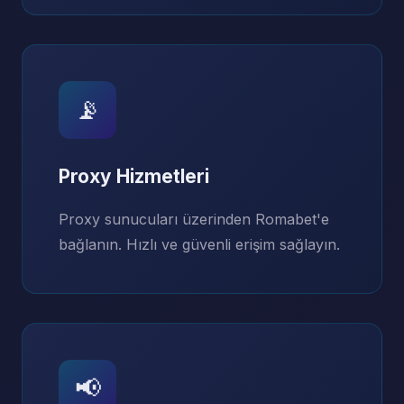
📡
Proxy Hizmetleri
Proxy sunucuları üzerinden Romabet'e
bağlanın. Hızlı ve güvenli erişim sağlayın.
📢