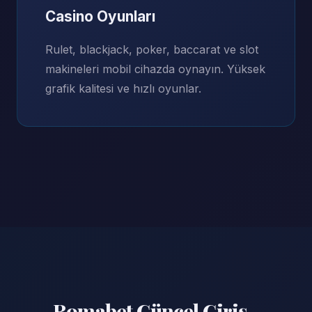
Casino Oyunları
Rulet, blackjack, poker, baccarat ve slot
makineleri mobil cihazda oynayın. Yüksek
grafik kalitesi ve hızlı oyunlar.
Romabet Güncel Giriş -