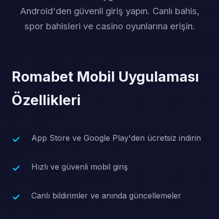
Android'den güvenli giriş yapın. Canlı bahis,
spor bahisleri ve casino oyunlarına erişin.
Romabet Mobil Uygulaması
Özellikleri
App Store ve Google Play'den ücretsiz indirin
Hızlı ve güvenli mobil giriş
Canlı bildirimler ve anında güncellemeler