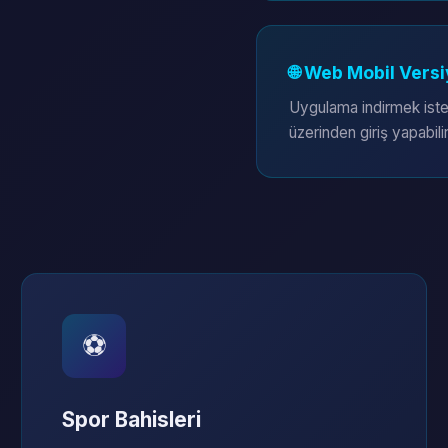
🌐 Web Mobil Vers
Uygulama indirmek ist
üzerinden giriş yapabilir
⚽
Spor Bahisleri