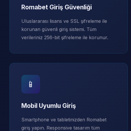
Romabet Giriş Güvenliği
Uluslararası lisans ve SSL şifreleme ile
korunan güvenli giriş sistemi. Tüm
verileriniz 256-bit şifreleme ile korunur.
📱
Mobil Uyumlu Giriş
Smartphone ve tabletinizden Romabet
giriş yapın. Responsive tasarım tüm