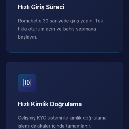
Hızlı Giriş Süreci
Romabet'e 30 saniyede giriş yapın. Tek
tıkla oturum açın ve bahis yapmaya
başlayın.
🆔
Hızlı Kimlik Doğrulama
Gelişmiş KYC sistemi ile kimlik doğrulama
işlemi dakikalar içinde tamamlanır.