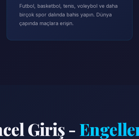
Futbol, basketbol, tenis, voleybol ve daha
birçok spor dalında bahis yapın. Dünya
çapında maçlara erişin.
el Giriş -
Engelle