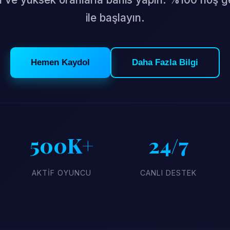
ile başlayın.
Hemen Kaydol
Daha Fazla Bilgi
500K+
24/7
AKTIF OYUNCU
CANLI DESTEK