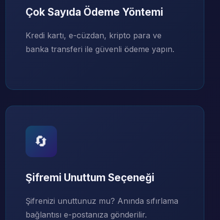
Çok Sayıda Ödeme Yöntemi
Kredi kartı, e-cüzdan, kripto para ve
banka transferi ile güvenli ödeme yapın.
🔄
Şifremi Unuttum Seçeneği
Şifrenizi unuttunuz mu? Anında sıfırlama
bağlantısı e-postanıza gönderilir.