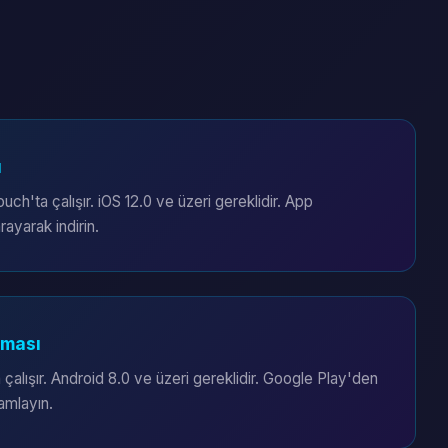
.
ı
ch'ta çalışır. iOS 12.0 ve üzeri gereklidir. App
ayarak indirin.
aması
çalışır. Android 8.0 ve üzeri gereklidir. Google Play'den
amlayın.