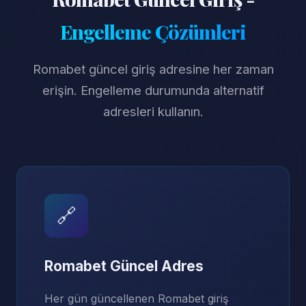
Engelleme Çözümleri
Romabet güncel giriş adresine her zaman
erişin. Engelleme durumunda alternatif
adresleri kullanın.
🔗
Romabet Güncel Adres
Her gün güncellenen Romabet giriş