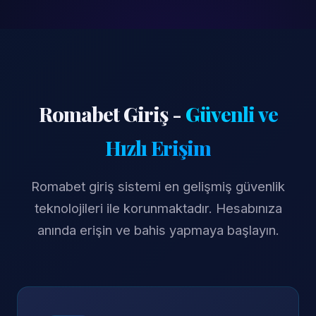
Romabet Giriş -
Güvenli ve
Hızlı Erişim
Romabet giriş sistemi en gelişmiş güvenlik
teknolojileri ile korunmaktadır. Hesabınıza
anında erişin ve bahis yapmaya başlayın.