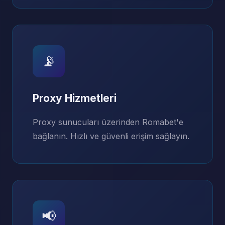
📡
Proxy Hizmetleri
Proxy sunucuları üzerinden Romabet'e
bağlanın. Hızlı ve güvenli erişim sağlayın.
📢