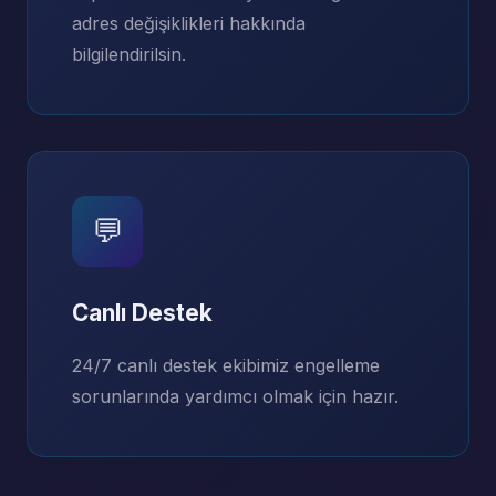
adres değişiklikleri hakkında
bilgilendirilsin.
💬
Canlı Destek
24/7 canlı destek ekibimiz engelleme
sorunlarında yardımcı olmak için hazır.