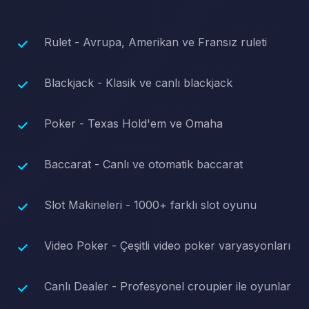
Rulet - Avrupa, Amerikan ve Fransız ruleti
Blackjack - Klasik ve canlı blackjack
Poker - Texas Hold'em ve Omaha
Baccarat - Canlı ve otomatik baccarat
Slot Makineleri - 1000+ farklı slot oyunu
Video Poker - Çeşitli video poker varyasyonları
Canlı Dealer - Profesyonel croupier ile oyunlar