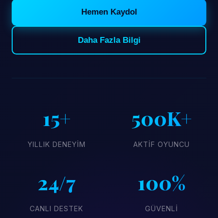
Hemen Kaydol
Daha Fazla Bilgi
15+
500K+
YILLIK DENEYIM
AKTIF OYUNCU
24/7
100%
CANLI DESTEK
GÜVENLI