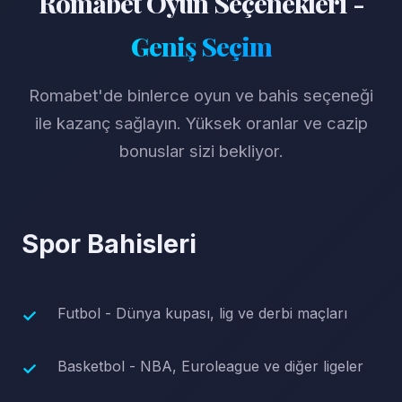
Romabet Oyun Seçenekleri -
Geniş Seçim
Romabet'de binlerce oyun ve bahis seçeneği
ile kazanç sağlayın. Yüksek oranlar ve cazip
bonuslar sizi bekliyor.
Spor Bahisleri
Futbol - Dünya kupası, lig ve derbi maçları
Basketbol - NBA, Euroleague ve diğer ligeler