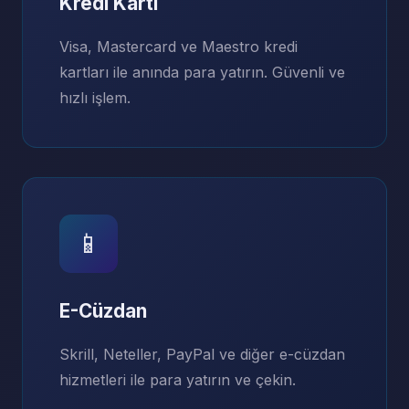
Kredi Kartı
Visa, Mastercard ve Maestro kredi
kartları ile anında para yatırın. Güvenli ve
hızlı işlem.
📱
E-Cüzdan
Skrill, Neteller, PayPal ve diğer e-cüzdan
hizmetleri ile para yatırın ve çekin.