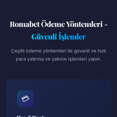
Romabet Ödeme Yöntemleri -
Güvenli İşlemler
Çeşitli ödeme yöntemleri ile güvenli ve hızlı
para yatırma ve çekme işlemleri yapın.
💳