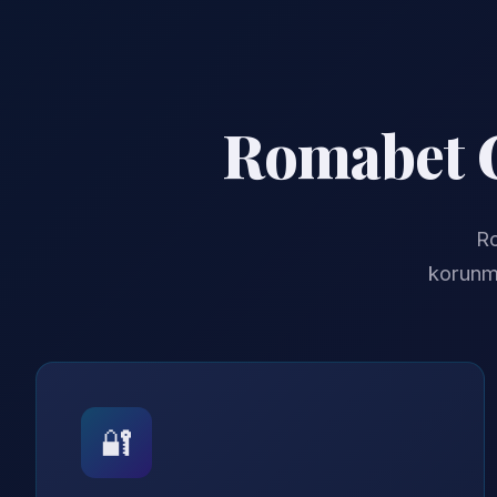
Romabet G
Ro
korunma
🔐