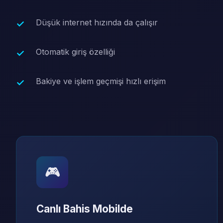
Düşük internet hızında da çalışır
Otomatik giriş özelliği
Bakiye ve işlem geçmişi hızlı erişim
🎮
Canlı Bahis Mobilde