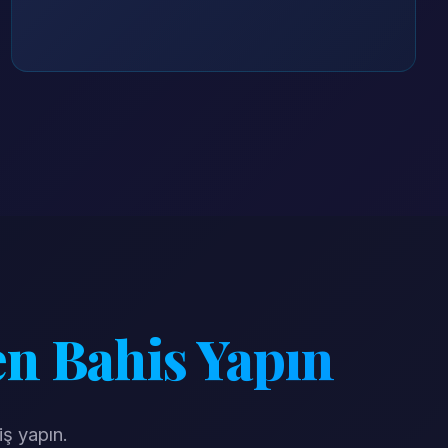
n Bahis Yapın
ş yapın.