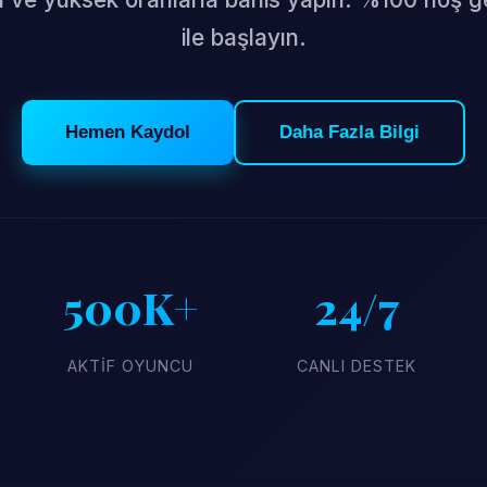
ile başlayın.
Hemen Kaydol
Daha Fazla Bilgi
500K+
24/7
AKTIF OYUNCU
CANLI DESTEK