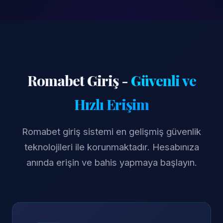
Romabet Giriş -
Güvenli ve
Hızlı Erişim
Romabet giriş sistemi en gelişmiş güvenlik
teknolojileri ile korunmaktadır. Hesabınıza
anında erişin ve bahis yapmaya başlayın.