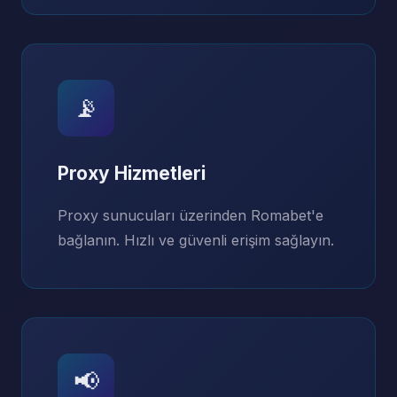
📡
Proxy Hizmetleri
Proxy sunucuları üzerinden Romabet'e
bağlanın. Hızlı ve güvenli erişim sağlayın.
📢