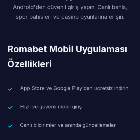
Android'den güvenli giriş yapın. Canlı bahis,
spor bahisleri ve casino oyunlarına erişin.
Romabet Mobil Uygulaması
Özellikleri
App Store ve Google Play'den ücretsiz indirin
Hızlı ve güvenli mobil giriş
Canlı bildirimler ve anında güncellemeler