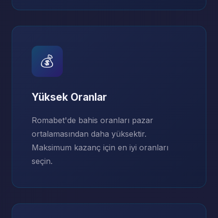
💰
Yüksek Oranlar
Romabet'de bahis oranları pazar
ortalamasından daha yüksektir.
Maksimum kazanç için en iyi oranları
seçin.