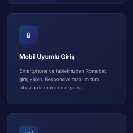
📱
Mobil Uyumlu Giriş
Smartphone ve tabletinizden Romabet
giriş yapın. Responsive tasarım tüm
cihazlarda mükemmel çalışır.