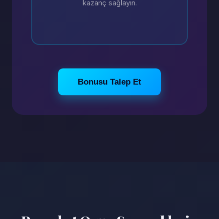
kazanç sağlayın.
Bonusu Talep Et