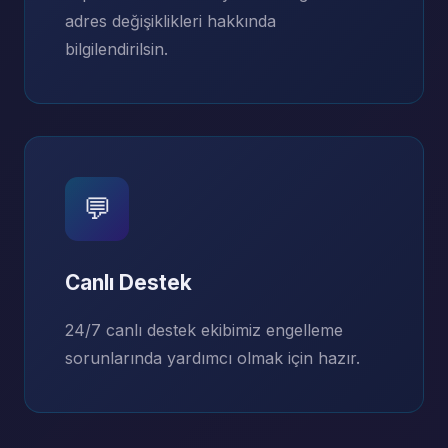
adres değişiklikleri hakkında
bilgilendirilsin.
💬
Canlı Destek
24/7 canlı destek ekibimiz engelleme
sorunlarında yardımcı olmak için hazır.