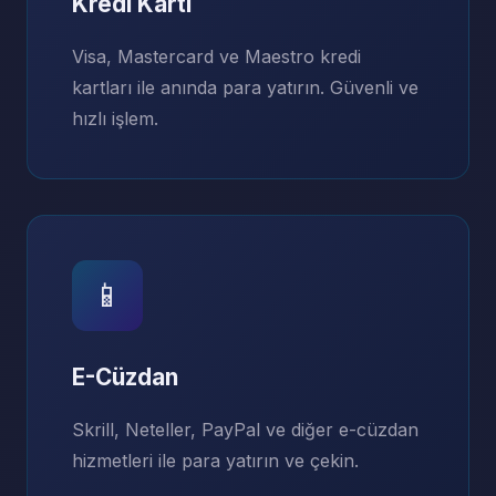
Kredi Kartı
Visa, Mastercard ve Maestro kredi
kartları ile anında para yatırın. Güvenli ve
hızlı işlem.
📱
E-Cüzdan
Skrill, Neteller, PayPal ve diğer e-cüzdan
hizmetleri ile para yatırın ve çekin.