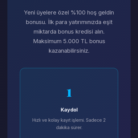
Yeni üyelere özel %100 hoş geldin
bonusu. İlk para yatırımınızda eşit
miktarda bonus kredisi alın.
Maksimum 5.000 TL bonus
kazanabilirsiniz.
1
Kaydol
Hızlı ve kolay kayıt işlemi. Sadece 2
dakika sürer.