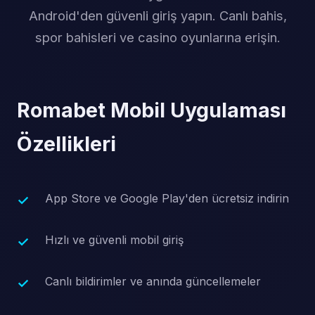
Android'den güvenli giriş yapın. Canlı bahis,
spor bahisleri ve casino oyunlarına erişin.
Romabet Mobil Uygulaması
Özellikleri
App Store ve Google Play'den ücretsiz indirin
Hızlı ve güvenli mobil giriş
Canlı bildirimler ve anında güncellemeler