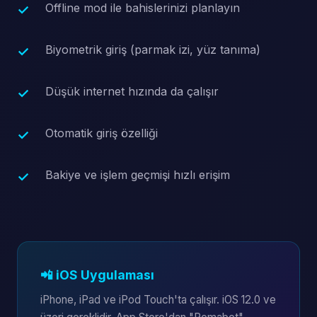
Offline mod ile bahislerinizi planlayın
Biyometrik giriş (parmak izi, yüz tanıma)
Düşük internet hızında da çalışır
Otomatik giriş özelliği
Bakiye ve işlem geçmişi hızlı erişim
📲 iOS Uygulaması
iPhone, iPad ve iPod Touch'ta çalışır. iOS 12.0 ve