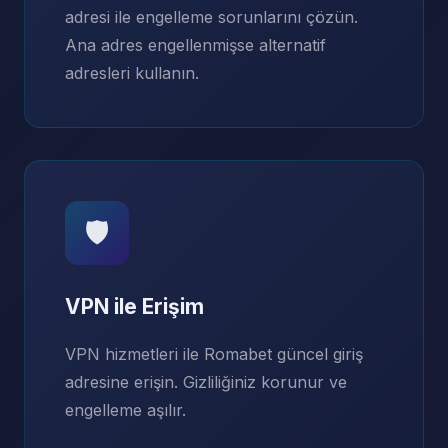
adresi ile engelleme sorunlarını çözün.
Ana adres engellenmişse alternatif
adresleri kullanın.
🛡️
VPN ile Erişim
VPN hizmetleri ile Romabet güncel giriş
adresine erişin. Gizliliğiniz korunur ve
engelleme aşılır.