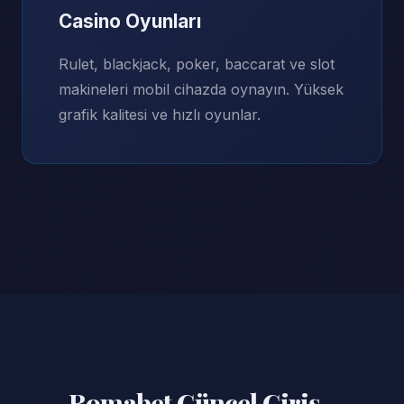
Casino Oyunları
Rulet, blackjack, poker, baccarat ve slot
makineleri mobil cihazda oynayın. Yüksek
grafik kalitesi ve hızlı oyunlar.
Romabet Güncel Giriş -