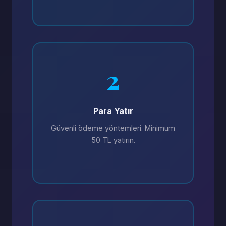
2
Para Yatır
Güvenli ödeme yöntemleri. Minimum
50 TL yatırın.