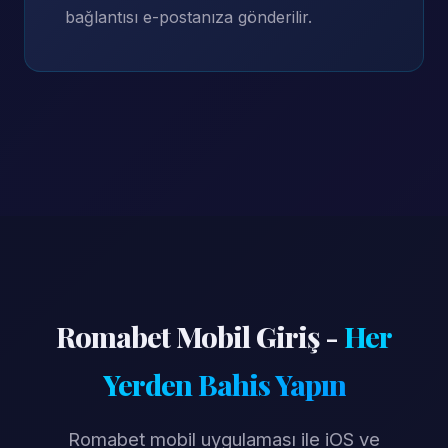
bağlantısı e-postanıza gönderilir.
Romabet Mobil Giriş -
Her
Yerden Bahis Yapın
Romabet mobil uygulaması ile iOS ve