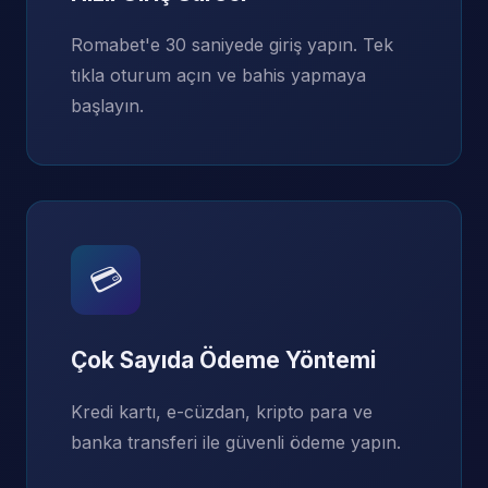
Romabet'e 30 saniyede giriş yapın. Tek
tıkla oturum açın ve bahis yapmaya
başlayın.
💳
Çok Sayıda Ödeme Yöntemi
Kredi kartı, e-cüzdan, kripto para ve
banka transferi ile güvenli ödeme yapın.