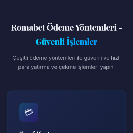
Romabet Ödeme Yöntemleri -
Güvenli İşlemler
Çeşitli ödeme yöntemleri ile güvenli ve hızlı
para yatırma ve çekme işlemleri yapın.
💳