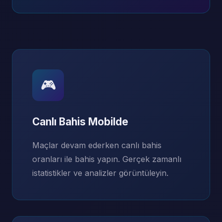
🎮
Canlı Bahis Mobilde
Maçlar devam ederken canlı bahis
oranları ile bahis yapın. Gerçek zamanlı
istatistikler ve analizler görüntüleyin.