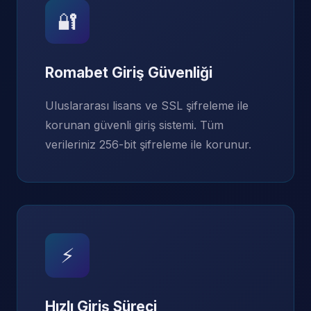
🔐
Romabet Giriş Güvenliği
Uluslararası lisans ve SSL şifreleme ile
korunan güvenli giriş sistemi. Tüm
verileriniz 256-bit şifreleme ile korunur.
⚡
Hızlı Giriş Süreci