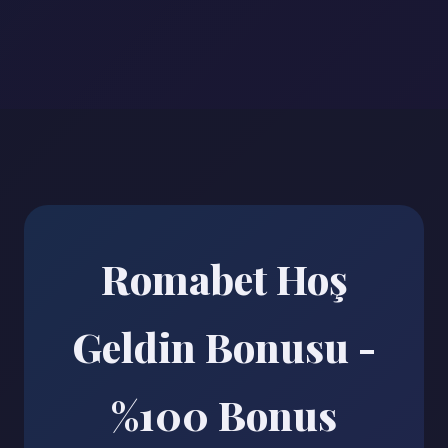
Romabet Hoş
Geldin Bonusu -
%100 Bonus