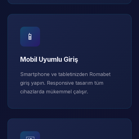
📱
Mobil Uyumlu Giriş
Smartphone ve tabletinizden Romabet
giriş yapın. Responsive tasarım tüm
cihazlarda mükemmel çalışır.