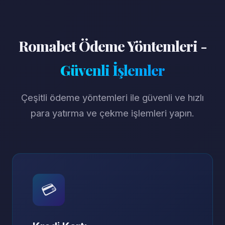
Romabet Ödeme Yöntemleri -
Güvenli İşlemler
Çeşitli ödeme yöntemleri ile güvenli ve hızlı
para yatırma ve çekme işlemleri yapın.
💳