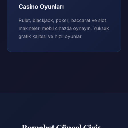
Casino Oyunları
Rulet, blackjack, poker, baccarat ve slot
makineleri mobil cihazda oynayın. Yüksek
grafik kalitesi ve hızlı oyunlar.
Romabet Güncel Giriş -