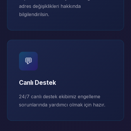
adres değişiklikleri hakkında
bilgilendirilsin.
💬
Canlı Destek
24/7 canlı destek ekibimiz engelleme
sorunlarında yardımcı olmak için hazır.