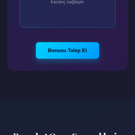
kazanç sağlayın.
Bonusu Talep Et