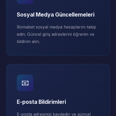
Sosyal Medya Güncellemeleri
Romabet sosyal medya hesaplarını takip
edin. Güncel giriş adreslerini öğrenin ve
bildirim alın.
📧
E-posta Bildirimleri
E-posta adresinizi kaydedin ve güncel