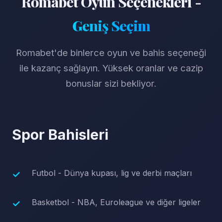
Romabet Oyun Seçenekleri -
Geniş Seçim
Romabet'de binlerce oyun ve bahis seçeneği
ile kazanç sağlayın. Yüksek oranlar ve cazip
bonuslar sizi bekliyor.
Spor Bahisleri
Futbol - Dünya kupası, lig ve derbi maçları
Basketbol - NBA, Euroleague ve diğer ligeler