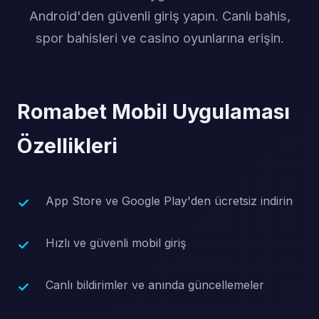
Android'den güvenli giriş yapın. Canlı bahis,
spor bahisleri ve casino oyunlarına erişin.
Romabet Mobil Uygulaması
Özellikleri
App Store ve Google Play'den ücretsiz indirin
Hızlı ve güvenli mobil giriş
Canlı bildirimler ve anında güncellemeler