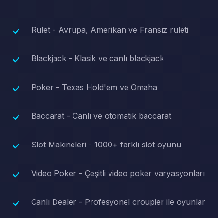
Rulet - Avrupa, Amerikan ve Fransız ruleti
Blackjack - Klasik ve canlı blackjack
Poker - Texas Hold'em ve Omaha
Baccarat - Canlı ve otomatik baccarat
Slot Makineleri - 1000+ farklı slot oyunu
Video Poker - Çeşitli video poker varyasyonları
Canlı Dealer - Profesyonel croupier ile oyunlar