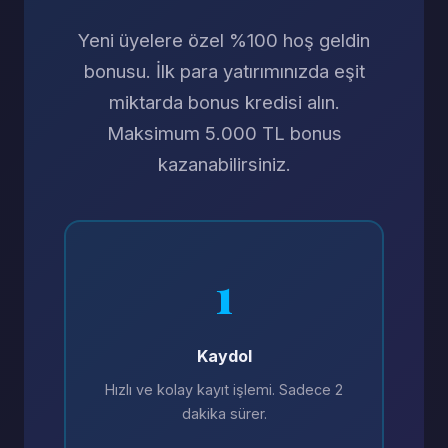
Yeni üyelere özel %100 hoş geldin
bonusu. İlk para yatırımınızda eşit
miktarda bonus kredisi alın.
Maksimum 5.000 TL bonus
kazanabilirsiniz.
1
Kaydol
Hızlı ve kolay kayıt işlemi. Sadece 2
dakika sürer.