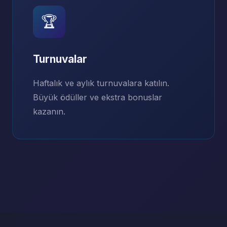
🏆
Turnuvalar
Haftalık ve aylık turnuvalara katılın.
Büyük ödüller ve ekstra bonuslar
kazanın.