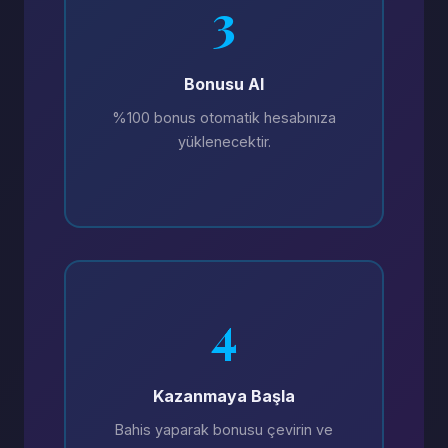
3
Bonusu Al
%100 bonus otomatik hesabınıza
yüklenecektir.
4
Kazanmaya Başla
Bahis yaparak bonusu çevirin ve