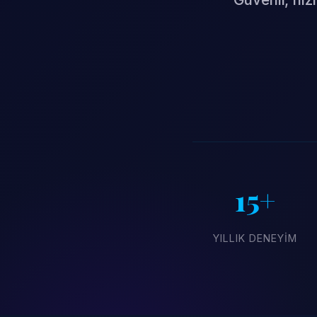
15+
YILLIK DENEYIM