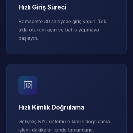
Hızlı Giriş Süreci
Romabet'e 30 saniyede giriş yapın. Tek
tıkla oturum açın ve bahis yapmaya
başlayın.
🆔
Hızlı Kimlik Doğrulama
Gelişmiş KYC sistemi ile kimlik doğrulama
işlemi dakikalar içinde tamamlanır.