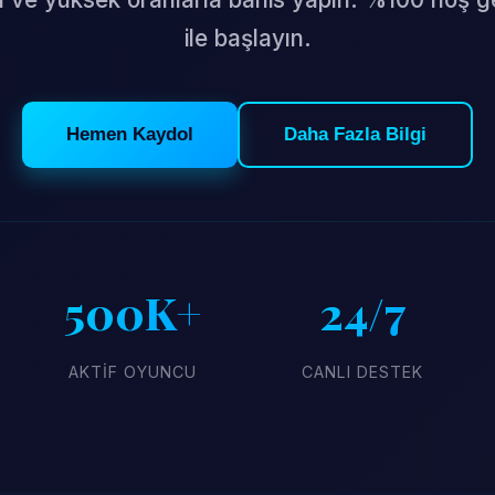
ile başlayın.
Hemen Kaydol
Daha Fazla Bilgi
500K+
24/7
AKTIF OYUNCU
CANLI DESTEK