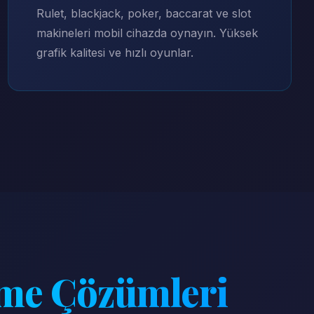
Rulet, blackjack, poker, baccarat ve slot
makineleri mobil cihazda oynayın. Yüksek
grafik kalitesi ve hızlı oyunlar.
me Çözümleri