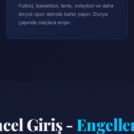
Futbol, basketbol, tenis, voleybol ve daha
birçok spor dalında bahis yapın. Dünya
çapında maçlara erişin.
el Giriş -
Engelle