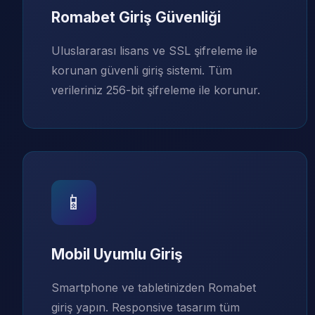
Romabet Giriş Güvenliği
Uluslararası lisans ve SSL şifreleme ile
korunan güvenli giriş sistemi. Tüm
verileriniz 256-bit şifreleme ile korunur.
📱
Mobil Uyumlu Giriş
Smartphone ve tabletinizden Romabet
giriş yapın. Responsive tasarım tüm