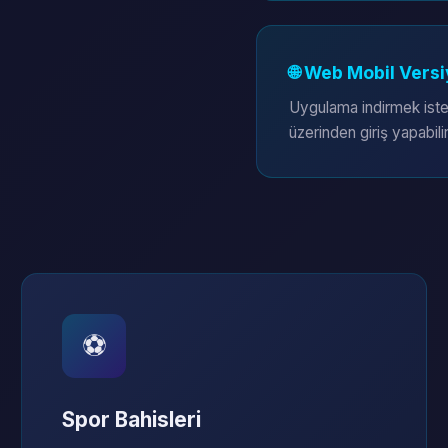
🌐 Web Mobil Vers
Uygulama indirmek ist
üzerinden giriş yapabilir
⚽
Spor Bahisleri