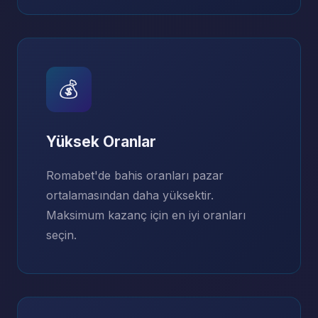
💰
Yüksek Oranlar
Romabet'de bahis oranları pazar
ortalamasından daha yüksektir.
Maksimum kazanç için en iyi oranları
seçin.