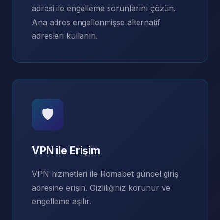
adresi ile engelleme sorunlarını çözün.
Ana adres engellenmişse alternatif
adresleri kullanın.
🛡️
VPN ile Erişim
VPN hizmetleri ile Romabet güncel giriş
adresine erişin. Gizliliğiniz korunur ve
engelleme aşılır.