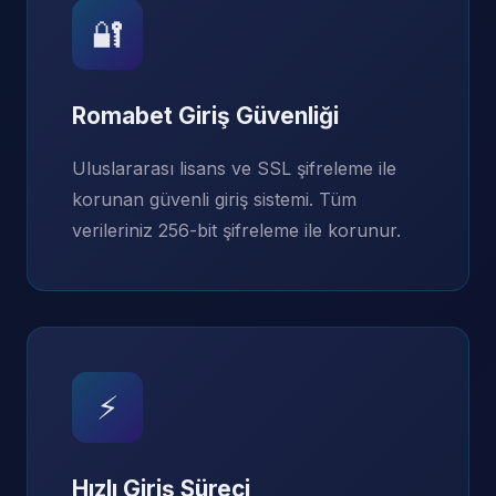
🔐
Romabet Giriş Güvenliği
Uluslararası lisans ve SSL şifreleme ile
korunan güvenli giriş sistemi. Tüm
verileriniz 256-bit şifreleme ile korunur.
⚡
Hızlı Giriş Süreci