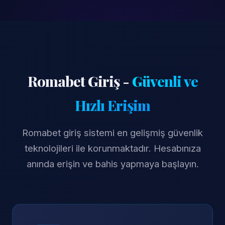
Romabet Giriş -
Güvenli ve
Hızlı Erişim
Romabet giriş sistemi en gelişmiş güvenlik
teknolojileri ile korunmaktadır. Hesabınıza
anında erişin ve bahis yapmaya başlayın.