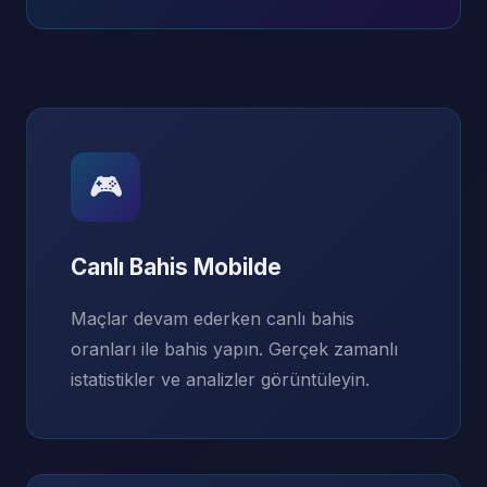
🎮
Canlı Bahis Mobilde
Maçlar devam ederken canlı bahis
oranları ile bahis yapın. Gerçek zamanlı
istatistikler ve analizler görüntüleyin.