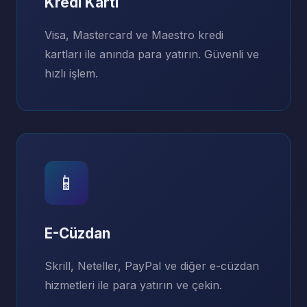
Kredi Kartı
Visa, Mastercard ve Maestro kredi
kartları ile anında para yatırın. Güvenli ve
hızlı işlem.
📱
E-Cüzdan
Skrill, Neteller, PayPal ve diğer e-cüzdan
hizmetleri ile para yatırın ve çekin.