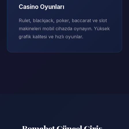
Casino Oyunları
Rulet, blackjack, poker, baccarat ve slot
makineleri mobil cihazda oynayın. Yüksek
grafik kalitesi ve hızlı oyunlar.
Romabet Güncel Giriş -