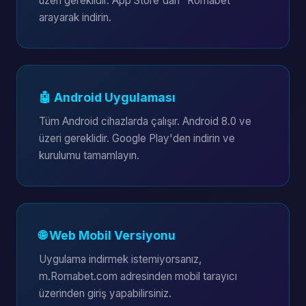
üzeri gereklidir. App Store'dan "Romabet"
arayarak indirin.
🤖 Android Uygulaması
Tüm Android cihazlarda çalışır. Android 8.0 ve
üzeri gereklidir. Google Play'den indirin ve
kurulumu tamamlayın.
🌐 Web Mobil Versiyonu
Uygulama indirmek istemiyorsanız,
m.Romabet.com adresinden mobil tarayıcı
üzerinden giriş yapabilirsiniz.