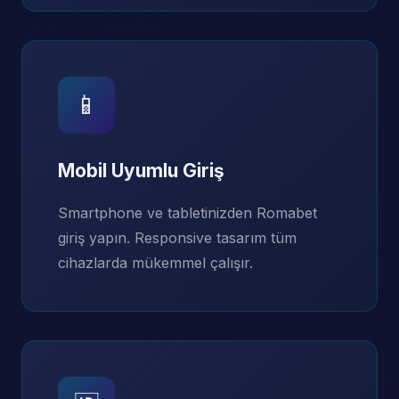
📱
Mobil Uyumlu Giriş
Smartphone ve tabletinizden Romabet
giriş yapın. Responsive tasarım tüm
cihazlarda mükemmel çalışır.