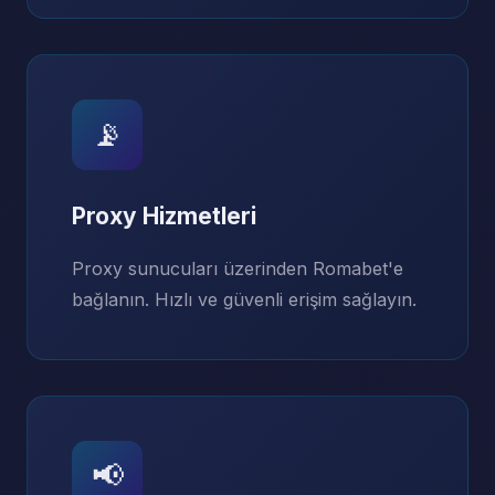
📡
Proxy Hizmetleri
Proxy sunucuları üzerinden Romabet'e
bağlanın. Hızlı ve güvenli erişim sağlayın.
📢