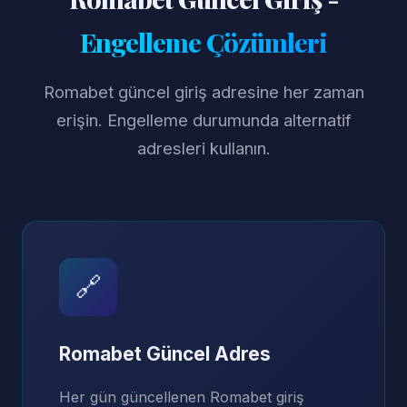
Engelleme Çözümleri
Romabet güncel giriş adresine her zaman
erişin. Engelleme durumunda alternatif
adresleri kullanın.
🔗
Romabet Güncel Adres
Her gün güncellenen Romabet giriş