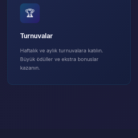
🏆
Turnuvalar
Haftalık ve aylık turnuvalara katılın.
Büyük ödüller ve ekstra bonuslar
kazanın.