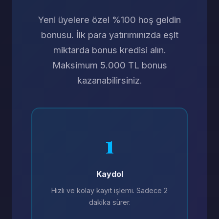
Yeni üyelere özel %100 hoş geldin
bonusu. İlk para yatırımınızda eşit
miktarda bonus kredisi alın.
Maksimum 5.000 TL bonus
kazanabilirsiniz.
1
Kaydol
Hızlı ve kolay kayıt işlemi. Sadece 2
dakika sürer.