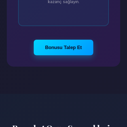
kazanç sağlayın.
Bonusu Talep Et