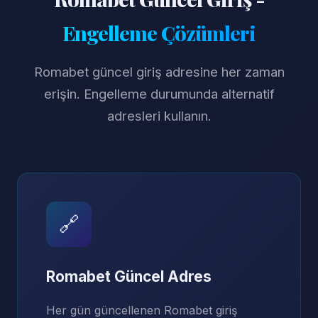
Engelleme Çözümleri
Romabet güncel giriş adresine her zaman
erişin. Engelleme durumunda alternatif
adresleri kullanın.
🔗
Romabet Güncel Adres
Her gün güncellenen Romabet giriş