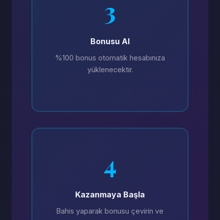
3
Bonusu Al
%100 bonus otomatik hesabınıza
yüklenecektir.
4
Kazanmaya Başla
Bahis yaparak bonusu çevirin ve