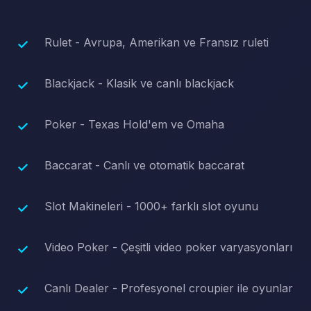
Rulet - Avrupa, Amerikan ve Fransız ruleti
Blackjack - Klasik ve canlı blackjack
Poker - Texas Hold'em ve Omaha
Baccarat - Canlı ve otomatik baccarat
Slot Makineleri - 1000+ farklı slot oyunu
Video Poker - Çeşitli video poker varyasyonları
Canlı Dealer - Profesyonel croupier ile oyunlar