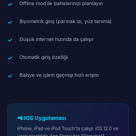
Offline mod ile bahislerinizi planlayın
Biyometrik giriş (parmak izi, yüz tanıma)
Düşük internet hızında da çalışır
Otomatik giriş özelliği
Bakiye ve işlem geçmişi hızlı erişim
📲 iOS Uygulaması
iPhone, iPad ve iPod Touch'ta çalışır. iOS 12.0 ve