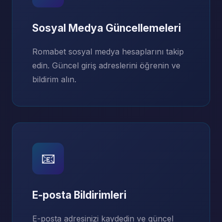
Sosyal Medya Güncellemeleri
Romabet sosyal medya hesaplarını takip
edin. Güncel giriş adreslerini öğrenin ve
bildirim alın.
📧
E-posta Bildirimleri
E-posta adresinizi kaydedin ve güncel