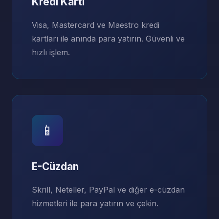
Kredi Kartı
Visa, Mastercard ve Maestro kredi
kartları ile anında para yatırın. Güvenli ve
hızlı işlem.
📱
E-Cüzdan
Skrill, Neteller, PayPal ve diğer e-cüzdan
hizmetleri ile para yatırın ve çekin.