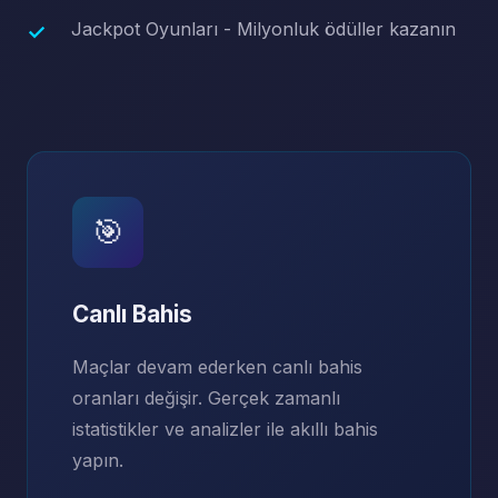
Jackpot Oyunları - Milyonluk ödüller kazanın
🎯
Canlı Bahis
Maçlar devam ederken canlı bahis
oranları değişir. Gerçek zamanlı
istatistikler ve analizler ile akıllı bahis
yapın.