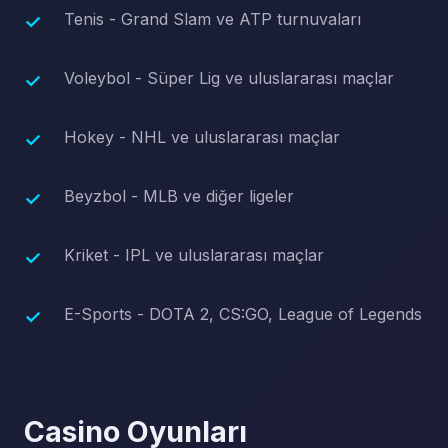
Tenis - Grand Slam ve ATP turnuvaları
Voleybol - Süper Lig ve uluslararası maçlar
Hokey - NHL ve uluslararası maçlar
Beyzbol - MLB ve diğer ligeler
Kriket - IPL ve uluslararası maçlar
E-Sports - DOTA 2, CS:GO, League of Legends
Casino Oyunları