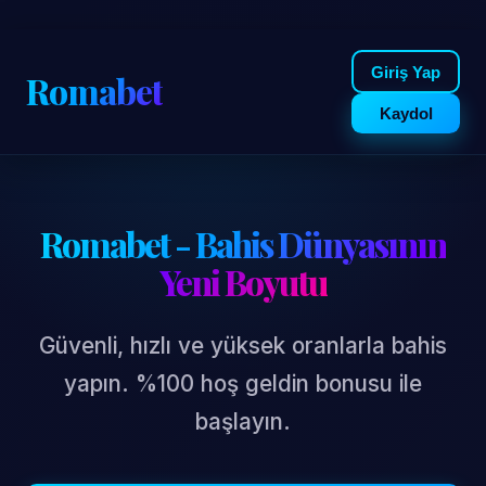
Giriş Yap
Romabet
Kaydol
Romabet - Bahis Dünyasının
Yeni Boyutu
Güvenli, hızlı ve yüksek oranlarla bahis
yapın. %100 hoş geldin bonusu ile
başlayın.