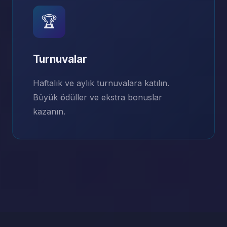
🏆
Turnuvalar
Haftalık ve aylık turnuvalara katılın.
Büyük ödüller ve ekstra bonuslar
kazanın.