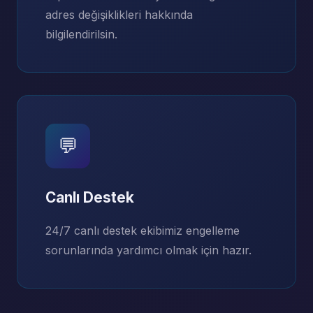
adres değişiklikleri hakkında
bilgilendirilsin.
💬
Canlı Destek
24/7 canlı destek ekibimiz engelleme
sorunlarında yardımcı olmak için hazır.