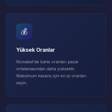
💰
Yüksek Oranlar
Romabet'de bahis oranları pazar
ortalamasından daha yüksektir.
Maksimum kazanç için en iyi oranları
seçin.