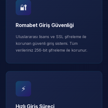
🔐
Romabet Giriş Güvenliği
Uluslararası lisans ve SSL şifreleme ile
korunan güvenli giriş sistemi. Tüm
verileriniz 256-bit şifreleme ile korunur.
⚡
Hızlı Giriş Süreci