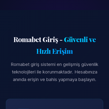
Romabet Giriş -
Güvenli ve
Hızlı Erişim
Romabet giriş sistemi en gelişmiş güvenlik
teknolojileri ile korunmaktadır. Hesabınıza
anında erişin ve bahis yapmaya başlayın.