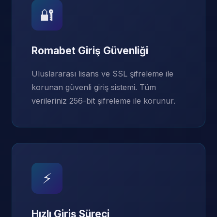
🔐
Romabet Giriş Güvenliği
Uluslararası lisans ve SSL şifreleme ile
korunan güvenli giriş sistemi. Tüm
verileriniz 256-bit şifreleme ile korunur.
⚡
Hızlı Giriş Süreci