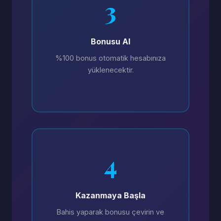
3
Bonusu Al
%100 bonus otomatik hesabınıza
yüklenecektir.
4
Kazanmaya Başla
Bahis yaparak bonusu çevirin ve