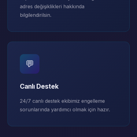
adres değişiklikleri hakkında
bilgilendirilsin.
💬
Canlı Destek
24/7 canlı destek ekibimiz engelleme
sorunlarında yardımcı olmak için hazır.