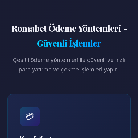
Romabet Ödeme Yöntemleri -
Güvenli İşlemler
Çeşitli ödeme yöntemleri ile güvenli ve hızlı
para yatırma ve çekme işlemleri yapın.
💳