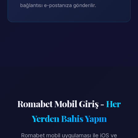
bağlantısı e-postanıza gönderilir.
Romabet Mobil Giriş -
Her
Yerden Bahis Yapın
Romabet mobil uygulaması ile iOS ve