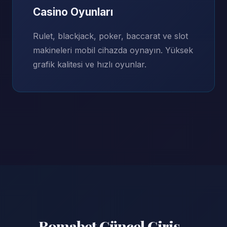
Casino Oyunları
Rulet, blackjack, poker, baccarat ve slot
makineleri mobil cihazda oynayın. Yüksek
grafik kalitesi ve hızlı oyunlar.
Romabet Güncel Giriş -