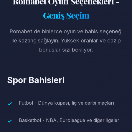
Romabet Oyun Seçenekleri -
Geniş Seçim
Romabet'de binlerce oyun ve bahis seçeneği
ile kazanç sağlayın. Yüksek oranlar ve cazip
bonuslar sizi bekliyor.
Spor Bahisleri
Futbol - Dünya kupası, lig ve derbi maçları
Basketbol - NBA, Euroleague ve diğer ligeler