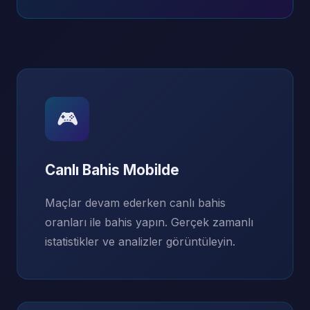
🎮
Canlı Bahis Mobilde
Maçlar devam ederken canlı bahis
oranları ile bahis yapın. Gerçek zamanlı
istatistikler ve analizler görüntüleyin.