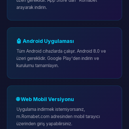
üzeri gereklidir. App Store'dan "Romabet"
arayarak indirin.
🤖 Android Uygulaması
Tüm Android cihazlarda çalışır. Android 8.0 ve
üzeri gereklidir. Google Play'den indirin ve
kurulumu tamamlayın.
🌐 Web Mobil Versiyonu
Uygulama indirmek istemiyorsanız,
m.Romabet.com adresinden mobil tarayıcı
üzerinden giriş yapabilirsiniz.