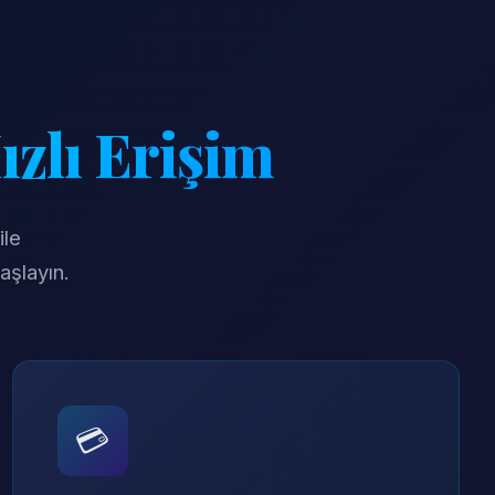
ızlı Erişim
ile
aşlayın.
💳