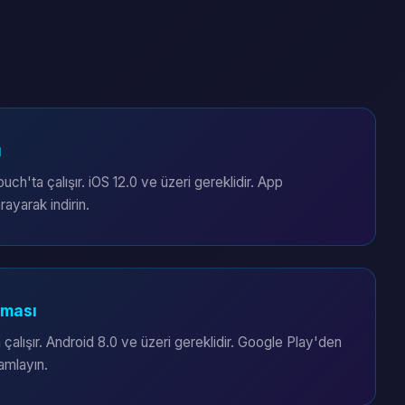
.
ı
ch'ta çalışır. iOS 12.0 ve üzeri gereklidir. App
ayarak indirin.
aması
çalışır. Android 8.0 ve üzeri gereklidir. Google Play'den
amlayın.