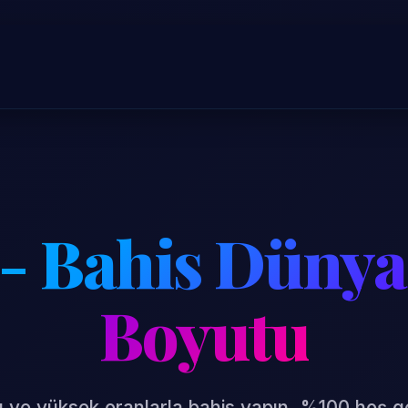
- Bahis Dünyas
Boyutu
lı ve yüksek oranlarla bahis yapın. %100 hoş 