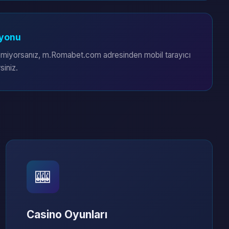
iyonu
emiyorsanız, m.Romabet.com adresinden mobil tarayıcı
siniz.
🎰
Casino Oyunları