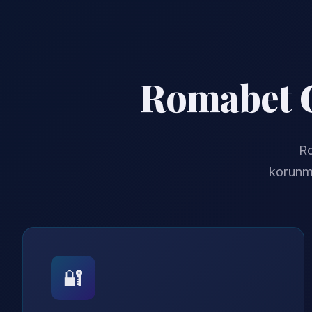
Romabet G
Ro
korunma
🔐