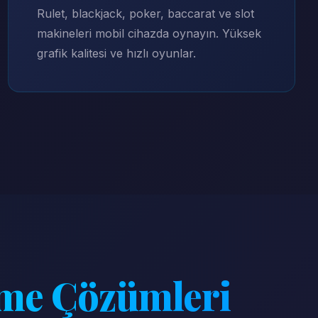
Rulet, blackjack, poker, baccarat ve slot
makineleri mobil cihazda oynayın. Yüksek
grafik kalitesi ve hızlı oyunlar.
me Çözümleri