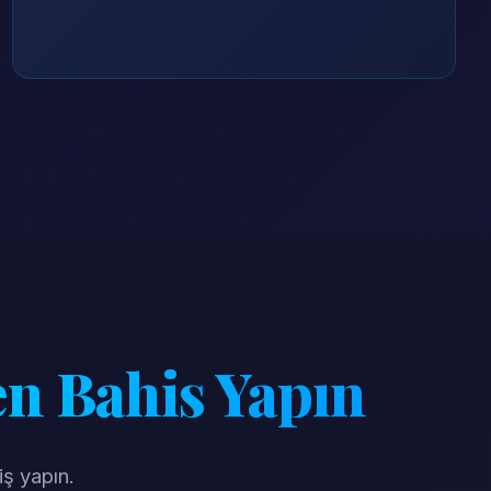
n Bahis Yapın
ş yapın.