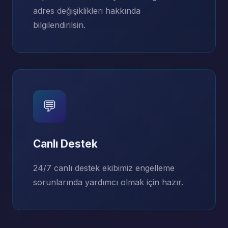
adres değişiklikleri hakkında
bilgilendirilsin.
💬
Canlı Destek
24/7 canlı destek ekibimiz engelleme
sorunlarında yardımcı olmak için hazır.