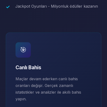
Jackpot Oyunları - Milyonluk ödüller kazanın
🎯
Canlı Bahis
Maçlar devam ederken canlı bahis
oranları değişir. Gerçek zamanlı
istatistikler ve analizler ile akıllı bahis
yapın.