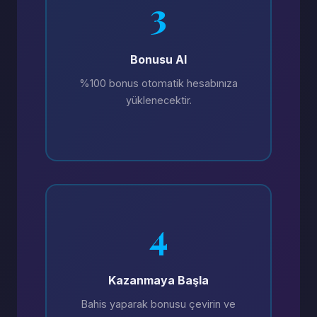
3
Bonusu Al
%100 bonus otomatik hesabınıza
yüklenecektir.
4
Kazanmaya Başla
Bahis yaparak bonusu çevirin ve