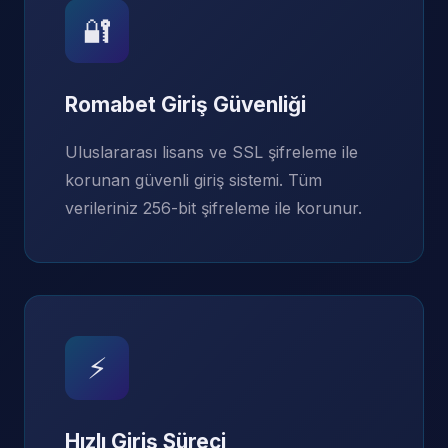
🔐
Romabet Giriş Güvenliği
Uluslararası lisans ve SSL şifreleme ile
korunan güvenli giriş sistemi. Tüm
verileriniz 256-bit şifreleme ile korunur.
⚡
Hızlı Giriş Süreci