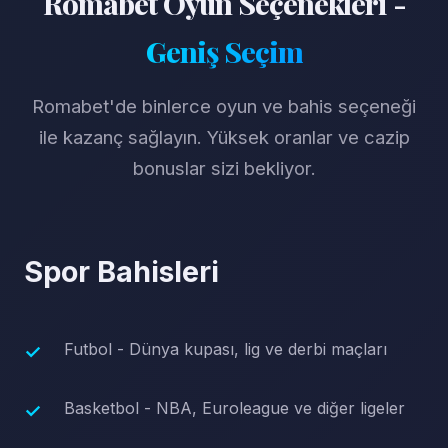
Romabet Oyun Seçenekleri -
Geniş Seçim
Romabet'de binlerce oyun ve bahis seçeneği
ile kazanç sağlayın. Yüksek oranlar ve cazip
bonuslar sizi bekliyor.
Spor Bahisleri
Futbol - Dünya kupası, lig ve derbi maçları
Basketbol - NBA, Euroleague ve diğer ligeler