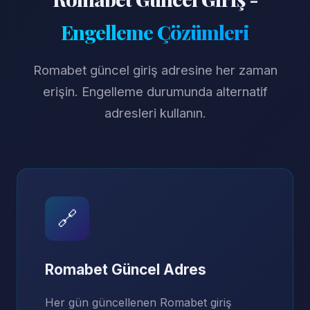
Engelleme Çözümleri
Romabet güncel giriş adresine her zaman
erişin. Engelleme durumunda alternatif
adresleri kullanın.
🔗
Romabet Güncel Adres
Her gün güncellenen Romabet giriş