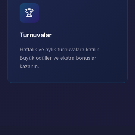
🏆
Turnuvalar
Haftalık ve aylık turnuvalara katılın.
Büyük ödüller ve ekstra bonuslar
kazanın.