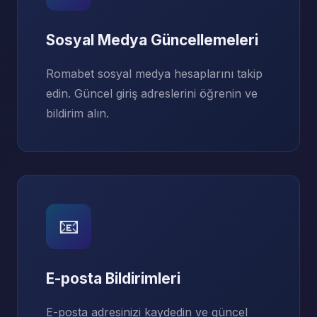
Sosyal Medya Güncellemeleri
Romabet sosyal medya hesaplarını takip
edin. Güncel giriş adreslerini öğrenin ve
bildirim alın.
📧
E-posta Bildirimleri
E-posta adresinizi kaydedin ve güncel