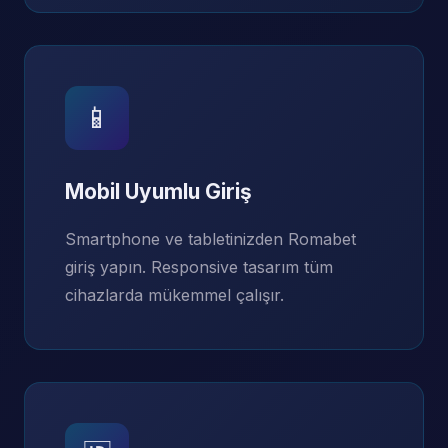
📱
Mobil Uyumlu Giriş
Smartphone ve tabletinizden Romabet
giriş yapın. Responsive tasarım tüm
cihazlarda mükemmel çalışır.