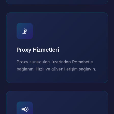
📡
Proxy Hizmetleri
Proxy sunucuları üzerinden Romabet'e
bağlanın. Hızlı ve güvenli erişim sağlayın.
📢