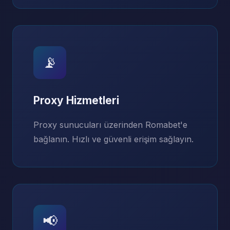
📡
Proxy Hizmetleri
Proxy sunucuları üzerinden Romabet'e
bağlanın. Hızlı ve güvenli erişim sağlayın.
📢