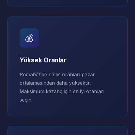
💰
Yüksek Oranlar
Romabet'de bahis oranları pazar
ortalamasından daha yüksektir.
Maksimum kazanç için en iyi oranları
seçin.