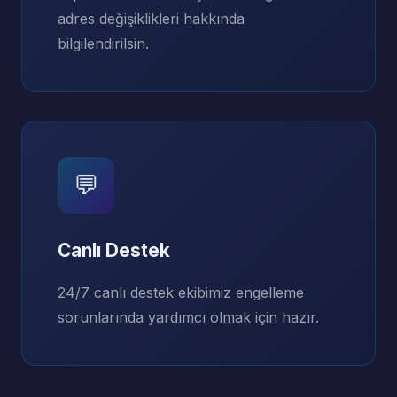
adres değişiklikleri hakkında
bilgilendirilsin.
💬
Canlı Destek
24/7 canlı destek ekibimiz engelleme
sorunlarında yardımcı olmak için hazır.