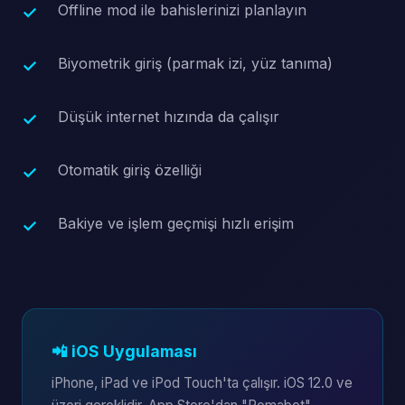
Offline mod ile bahislerinizi planlayın
Biyometrik giriş (parmak izi, yüz tanıma)
Düşük internet hızında da çalışır
Otomatik giriş özelliği
Bakiye ve işlem geçmişi hızlı erişim
📲 iOS Uygulaması
iPhone, iPad ve iPod Touch'ta çalışır. iOS 12.0 ve