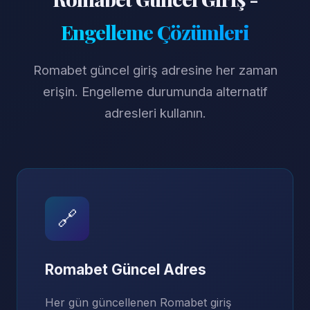
Engelleme Çözümleri
Romabet güncel giriş adresine her zaman
erişin. Engelleme durumunda alternatif
adresleri kullanın.
🔗
Romabet Güncel Adres
Her gün güncellenen Romabet giriş