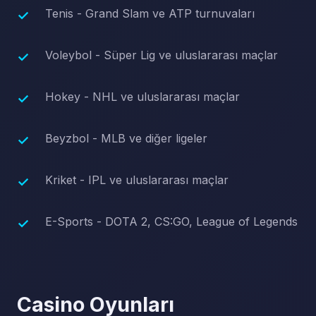
Tenis - Grand Slam ve ATP turnuvaları
Voleybol - Süper Lig ve uluslararası maçlar
Hokey - NHL ve uluslararası maçlar
Beyzbol - MLB ve diğer ligeler
Kriket - IPL ve uluslararası maçlar
E-Sports - DOTA 2, CS:GO, League of Legends
Casino Oyunları