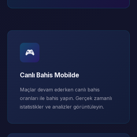
🎮
Canlı Bahis Mobilde
Maçlar devam ederken canlı bahis
oranları ile bahis yapın. Gerçek zamanlı
istatistikler ve analizler görüntüleyin.