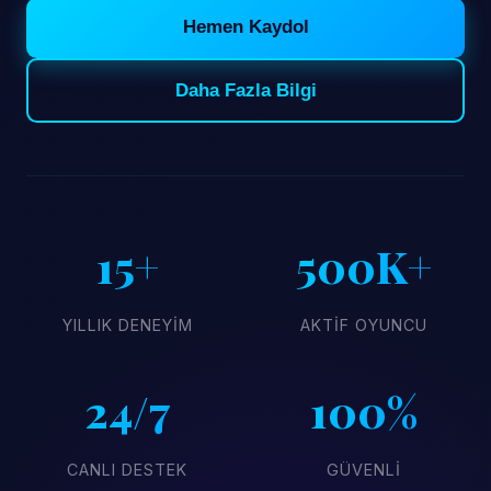
Hemen Kaydol
Daha Fazla Bilgi
15+
500K+
YILLIK DENEYIM
AKTIF OYUNCU
24/7
100%
CANLI DESTEK
GÜVENLI