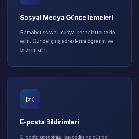
Sosyal Medya Güncellemeleri
Romabet sosyal medya hesaplarını takip
edin. Güncel giriş adreslerini öğrenin ve
bildirim alın.
📧
E-posta Bildirimleri
E-posta adresinizi kaydedin ve güncel