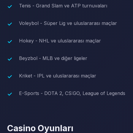
Tenis - Grand Slam ve ATP turnuvaları
Voleybol - Süper Lig ve uluslararası maçlar
Hokey - NHL ve uluslararası maçlar
Beyzbol - MLB ve diğer ligeler
Kriket - IPL ve uluslararası maçlar
E-Sports - DOTA 2, CS:GO, League of Legends
Casino Oyunları