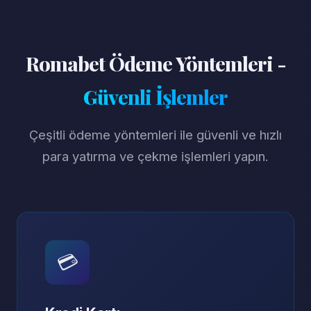
Romabet Ödeme Yöntemleri -
Güvenli İşlemler
Çeşitli ödeme yöntemleri ile güvenli ve hızlı
para yatırma ve çekme işlemleri yapın.
💳