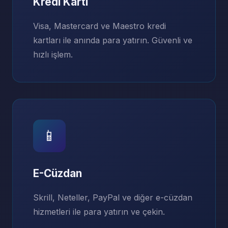
Kredi Kartı
Visa, Mastercard ve Maestro kredi
kartları ile anında para yatırın. Güvenli ve
hızlı işlem.
📱
E-Cüzdan
Skrill, Neteller, PayPal ve diğer e-cüzdan
hizmetleri ile para yatırın ve çekin.