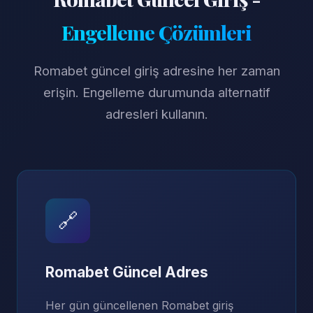
Engelleme Çözümleri
Romabet güncel giriş adresine her zaman
erişin. Engelleme durumunda alternatif
adresleri kullanın.
🔗
Romabet Güncel Adres
Her gün güncellenen Romabet giriş