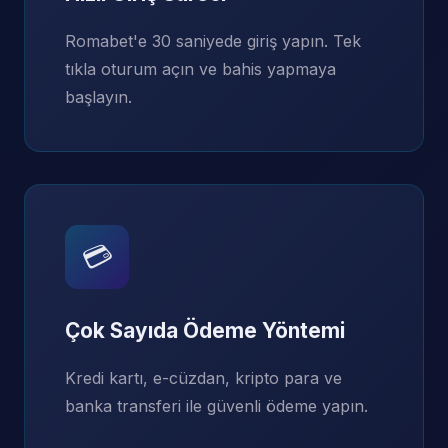
Romabet'e 30 saniyede giriş yapın. Tek
tıkla oturum açın ve bahis yapmaya
başlayın.
💳
Çok Sayıda Ödeme Yöntemi
Kredi kartı, e-cüzdan, kripto para ve
banka transferi ile güvenli ödeme yapın.