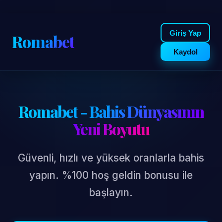
Giriş Yap
Romabet
Kaydol
Romabet - Bahis Dünyasının
Yeni Boyutu
Güvenli, hızlı ve yüksek oranlarla bahis
yapın. %100 hoş geldin bonusu ile
başlayın.