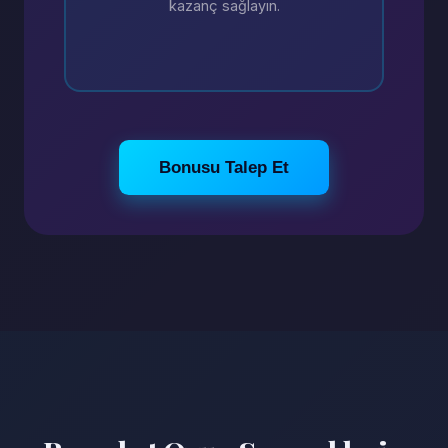
kazanç sağlayın.
Bonusu Talep Et