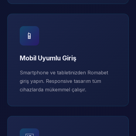
📱
Mobil Uyumlu Giriş
Smartphone ve tabletinizden Romabet
giriş yapın. Responsive tasarım tüm
cihazlarda mükemmel çalışır.