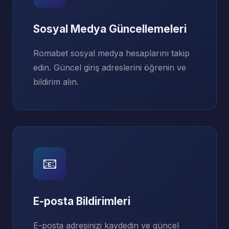
Sosyal Medya Güncellemeleri
Romabet sosyal medya hesaplarını takip
edin. Güncel giriş adreslerini öğrenin ve
bildirim alın.
📧
E-posta Bildirimleri
E-posta adresinizi kaydedin ve güncel