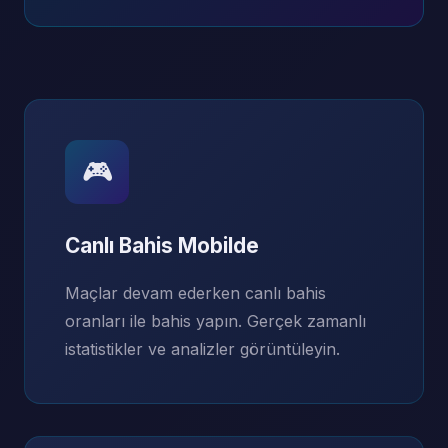
🎮
Canlı Bahis Mobilde
Maçlar devam ederken canlı bahis
oranları ile bahis yapın. Gerçek zamanlı
istatistikler ve analizler görüntüleyin.