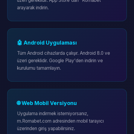
üzeri gereklidir. App Store'dan "Romabet"
arayarak indirin.
🤖 Android Uygulaması
Tüm Android cihazlarda çalışır. Android 8.0 ve
üzeri gereklidir. Google Play'den indirin ve
kurulumu tamamlayın.
🌐 Web Mobil Versiyonu
Uygulama indirmek istemiyorsanız,
m.Romabet.com adresinden mobil tarayıcı
üzerinden giriş yapabilirsiniz.