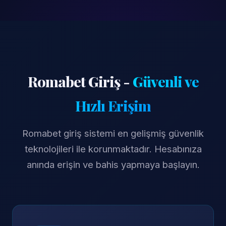
Romabet Giriş -
Güvenli ve
Hızlı Erişim
Romabet giriş sistemi en gelişmiş güvenlik
teknolojileri ile korunmaktadır. Hesabınıza
anında erişin ve bahis yapmaya başlayın.