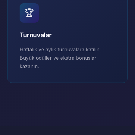
🏆
Turnuvalar
Haftalık ve aylık turnuvalara katılın.
Büyük ödüller ve ekstra bonuslar
kazanın.