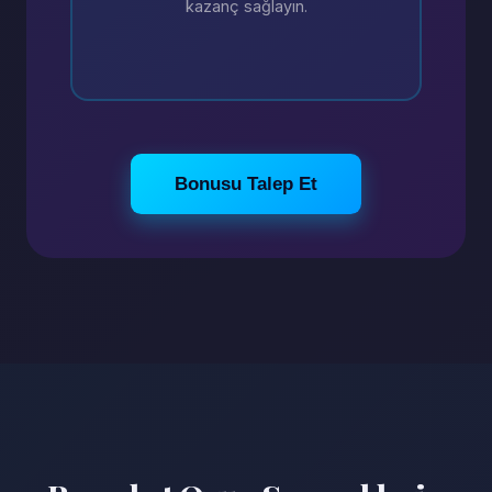
kazanç sağlayın.
Bonusu Talep Et