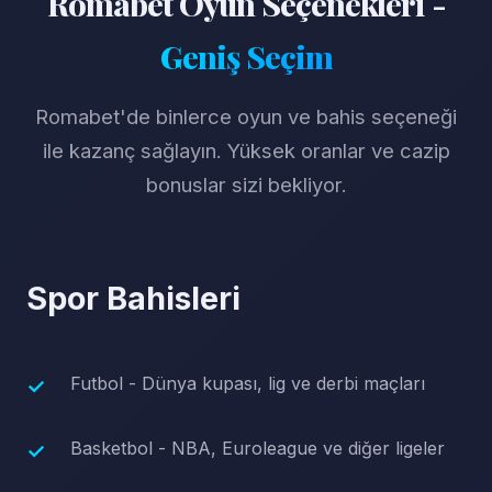
Romabet Oyun Seçenekleri -
Geniş Seçim
Romabet'de binlerce oyun ve bahis seçeneği
ile kazanç sağlayın. Yüksek oranlar ve cazip
bonuslar sizi bekliyor.
Spor Bahisleri
Futbol - Dünya kupası, lig ve derbi maçları
Basketbol - NBA, Euroleague ve diğer ligeler