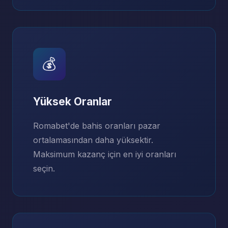
💰
Yüksek Oranlar
Romabet'de bahis oranları pazar
ortalamasından daha yüksektir.
Maksimum kazanç için en iyi oranları
seçin.