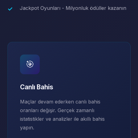
Jackpot Oyunları - Milyonluk ödüller kazanın
🎯
Canlı Bahis
Maçlar devam ederken canlı bahis
oranları değişir. Gerçek zamanlı
istatistikler ve analizler ile akıllı bahis
yapın.