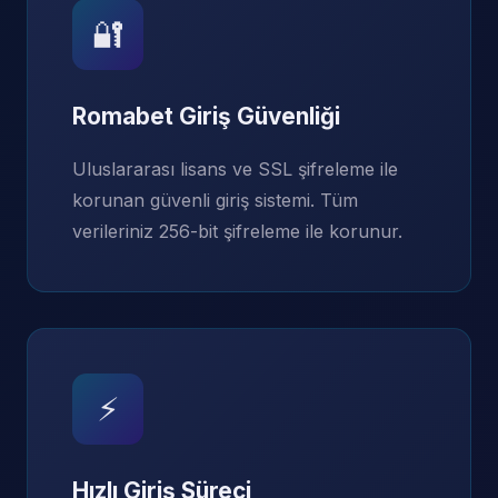
🔐
Romabet Giriş Güvenliği
Uluslararası lisans ve SSL şifreleme ile
korunan güvenli giriş sistemi. Tüm
verileriniz 256-bit şifreleme ile korunur.
⚡
Hızlı Giriş Süreci