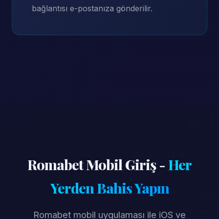
bağlantısı e-postanıza gönderilir.
Romabet Mobil Giriş -
Her
Yerden Bahis Yapın
Romabet mobil uygulaması ile iOS ve