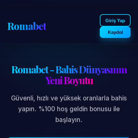
Giriş Yap
Romabet
Kaydol
Romabet - Bahis Dünyasının
Yeni Boyutu
Güvenli, hızlı ve yüksek oranlarla bahis
yapın. %100 hoş geldin bonusu ile
başlayın.