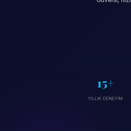
15+
YILLIK DENEYIM