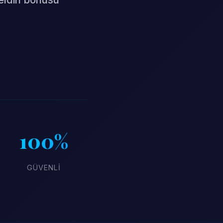
100%
GÜVENLI