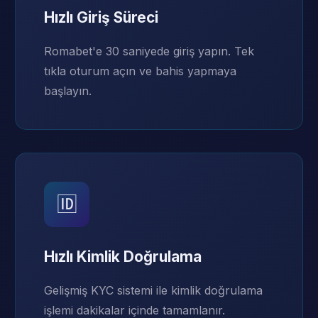
Hızlı Giriş Süreci
Romabet'e 30 saniyede giriş yapın. Tek
tıkla oturum açın ve bahis yapmaya
başlayın.
🆔
Hızlı Kimlik Doğrulama
Gelişmiş KYC sistemi ile kimlik doğrulama
işlemi dakikalar içinde tamamlanır.