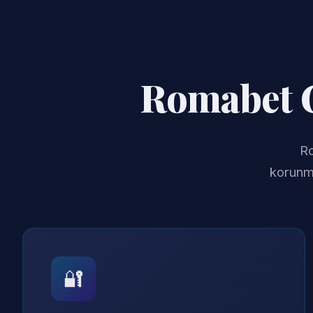
Romabet G
Ro
korunma
🔐