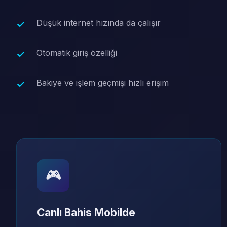
Düşük internet hızında da çalışır
Otomatik giriş özelliği
Bakiye ve işlem geçmişi hızlı erişim
🎮
Canlı Bahis Mobilde