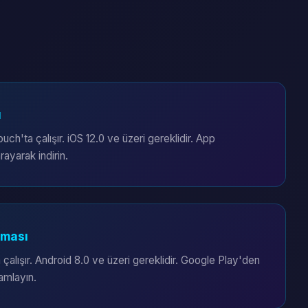
.
ı
ch'ta çalışır. iOS 12.0 ve üzeri gereklidir. App
ayarak indirin.
aması
çalışır. Android 8.0 ve üzeri gereklidir. Google Play'den
amlayın.