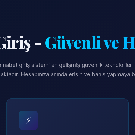
iriş -
Güvenli ve H
mabet giriş sistemi en gelişmiş güvenlik teknolojileri 
ktadır. Hesabınıza anında erişin ve bahis yapmaya b
⚡