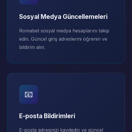
Sosyal Medya Güncellemeleri
Romabet sosyal medya hesaplarını takip
edin. Güncel giriş adreslerini öğrenin ve
bildirim alın.
📧
E-posta Bildirimleri
E-posta adresinizi kaydedin ve güncel