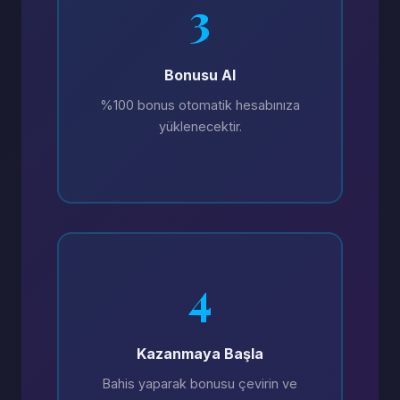
3
Bonusu Al
%100 bonus otomatik hesabınıza
yüklenecektir.
4
Kazanmaya Başla
Bahis yaparak bonusu çevirin ve