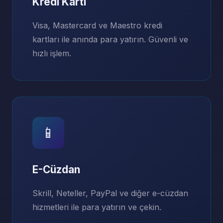
Kredi Kartı
Visa, Mastercard ve Maestro kredi
kartları ile anında para yatırın. Güvenli ve
hızlı işlem.
📱
E-Cüzdan
Skrill, Neteller, PayPal ve diğer e-cüzdan
hizmetleri ile para yatırın ve çekin.