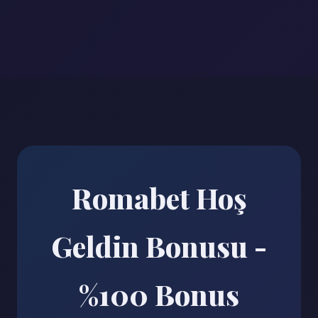
Romabet Hoş
Geldin Bonusu -
%100 Bonus