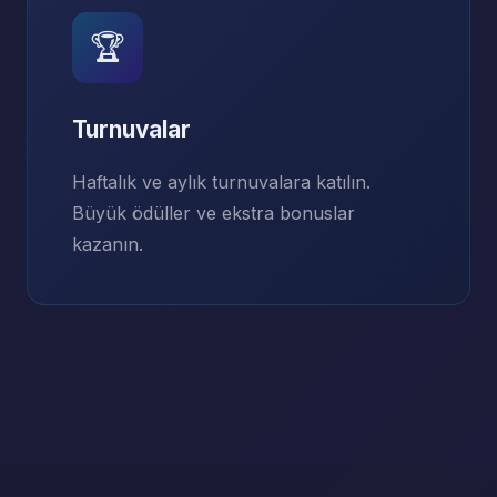
🏆
Turnuvalar
Haftalık ve aylık turnuvalara katılın.
Büyük ödüller ve ekstra bonuslar
kazanın.