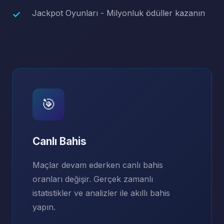
Jackpot Oyunları - Milyonluk ödüller kazanın
🎯
Canlı Bahis
Maçlar devam ederken canlı bahis
oranları değişir. Gerçek zamanlı
istatistikler ve analizler ile akıllı bahis
yapın.