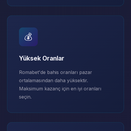
💰
Yüksek Oranlar
Romabet'de bahis oranları pazar
ortalamasından daha yüksektir.
Maksimum kazanç için en iyi oranları
seçin.