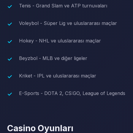
Tenis - Grand Slam ve ATP turnuvaları
Voleybol - Süper Lig ve uluslararası maçlar
Hokey - NHL ve uluslararası maçlar
Beyzbol - MLB ve diğer ligeler
Kriket - IPL ve uluslararası maçlar
E-Sports - DOTA 2, CS:GO, League of Legends
Casino Oyunları