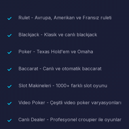
Rulet - Avrupa, Amerikan ve Fransız ruleti
Blackjack - Klasik ve canlı blackjack
Poker - Texas Hold'em ve Omaha
Baccarat - Canlı ve otomatik baccarat
Slot Makineleri - 1000+ farklı slot oyunu
Video Poker - Çeşitli video poker varyasyonları
Canlı Dealer - Profesyonel croupier ile oyunlar