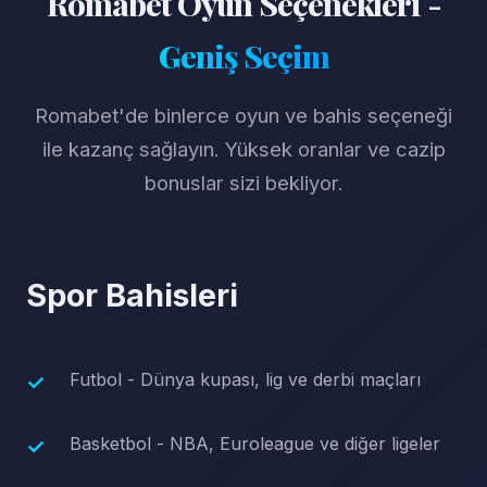
Romabet Oyun Seçenekleri -
Geniş Seçim
Romabet'de binlerce oyun ve bahis seçeneği
ile kazanç sağlayın. Yüksek oranlar ve cazip
bonuslar sizi bekliyor.
Spor Bahisleri
Futbol - Dünya kupası, lig ve derbi maçları
Basketbol - NBA, Euroleague ve diğer ligeler