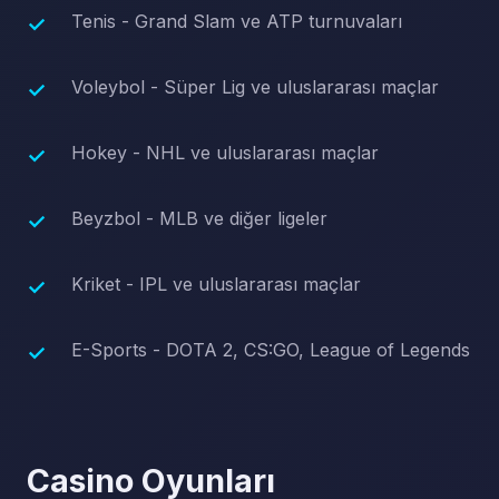
Tenis - Grand Slam ve ATP turnuvaları
Voleybol - Süper Lig ve uluslararası maçlar
Hokey - NHL ve uluslararası maçlar
Beyzbol - MLB ve diğer ligeler
Kriket - IPL ve uluslararası maçlar
E-Sports - DOTA 2, CS:GO, League of Legends
Casino Oyunları