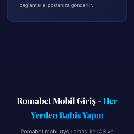
bağlantısı e-postanıza gönderilir.
Romabet Mobil Giriş -
Her
Yerden Bahis Yapın
Romabet mobil uygulaması ile iOS ve