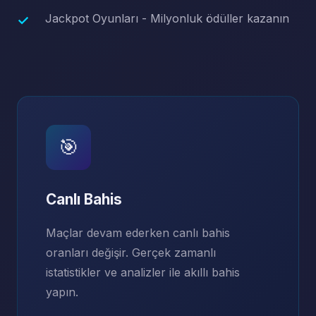
Jackpot Oyunları - Milyonluk ödüller kazanın
🎯
Canlı Bahis
Maçlar devam ederken canlı bahis
oranları değişir. Gerçek zamanlı
istatistikler ve analizler ile akıllı bahis
yapın.