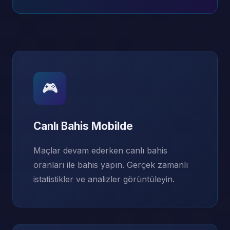
🎮
Canlı Bahis Mobilde
Maçlar devam ederken canlı bahis
oranları ile bahis yapın. Gerçek zamanlı
istatistikler ve analizler görüntüleyin.