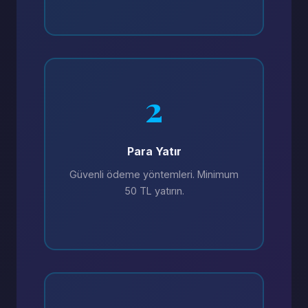
2
Para Yatır
Güvenli ödeme yöntemleri. Minimum
50 TL yatırın.