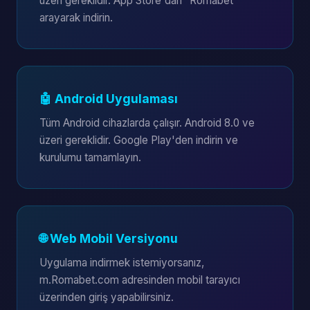
üzeri gereklidir. App Store'dan "Romabet"
arayarak indirin.
🤖 Android Uygulaması
Tüm Android cihazlarda çalışır. Android 8.0 ve
üzeri gereklidir. Google Play'den indirin ve
kurulumu tamamlayın.
🌐 Web Mobil Versiyonu
Uygulama indirmek istemiyorsanız,
m.Romabet.com adresinden mobil tarayıcı
üzerinden giriş yapabilirsiniz.