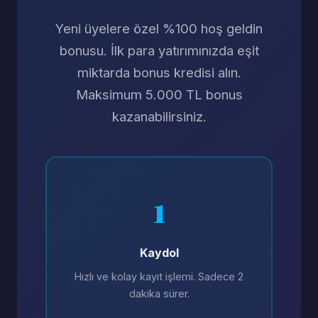
Yeni üyelere özel %100 hoş geldin
bonusu. İlk para yatırımınızda eşit
miktarda bonus kredisi alın.
Maksimum 5.000 TL bonus
kazanabilirsiniz.
1
Kaydol
Hızlı ve kolay kayıt işlemi. Sadece 2
dakika sürer.