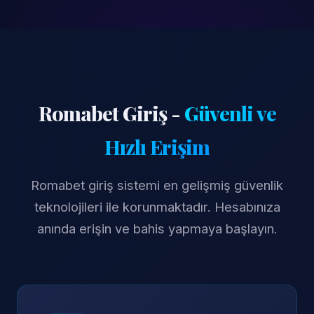
Romabet Giriş -
Güvenli ve
Hızlı Erişim
Romabet giriş sistemi en gelişmiş güvenlik
teknolojileri ile korunmaktadır. Hesabınıza
anında erişin ve bahis yapmaya başlayın.