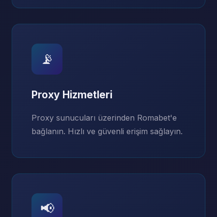
📡
Proxy Hizmetleri
Proxy sunucuları üzerinden Romabet'e
bağlanın. Hızlı ve güvenli erişim sağlayın.
📢