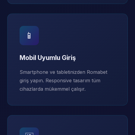
📱
Mobil Uyumlu Giriş
Smartphone ve tabletinizden Romabet
giriş yapın. Responsive tasarım tüm
cihazlarda mükemmel çalışır.