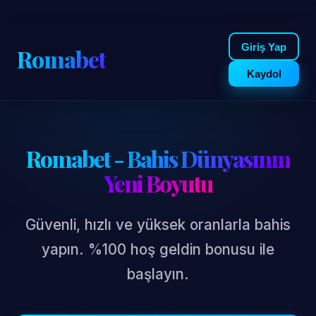
Giriş Yap
Romabet
Kaydol
Romabet - Bahis Dünyasının
Yeni Boyutu
Güvenli, hızlı ve yüksek oranlarla bahis
yapın. %100 hoş geldin bonusu ile
başlayın.