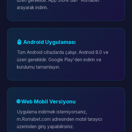
üzeri gereklidir. App Store'dan "Romabet"
arayarak indirin.
🤖 Android Uygulaması
Tüm Android cihazlarda çalışır. Android 8.0 ve
üzeri gereklidir. Google Play'den indirin ve
kurulumu tamamlayın.
🌐 Web Mobil Versiyonu
Uygulama indirmek istemiyorsanız,
m.Romabet.com adresinden mobil tarayıcı
üzerinden giriş yapabilirsiniz.