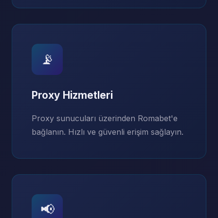
📡
Proxy Hizmetleri
Proxy sunucuları üzerinden Romabet'e
bağlanın. Hızlı ve güvenli erişim sağlayın.
📢