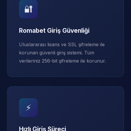
🔐
Romabet Giriş Güvenliği
Uluslararası lisans ve SSL şifreleme ile
korunan güvenli giriş sistemi. Tüm
verileriniz 256-bit şifreleme ile korunur.
⚡
Hızlı Giriş Süreci