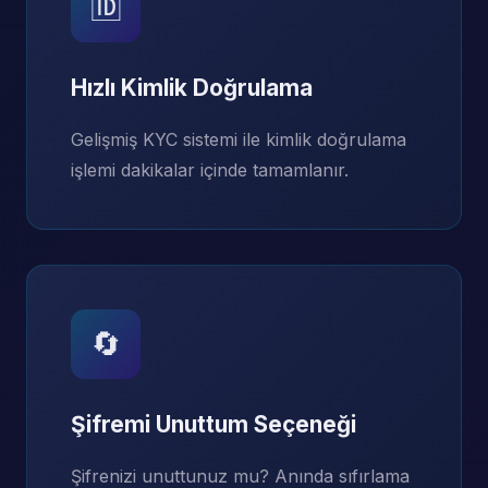
🆔
Hızlı Kimlik Doğrulama
Gelişmiş KYC sistemi ile kimlik doğrulama
işlemi dakikalar içinde tamamlanır.
🔄
Şifremi Unuttum Seçeneği
Şifrenizi unuttunuz mu? Anında sıfırlama