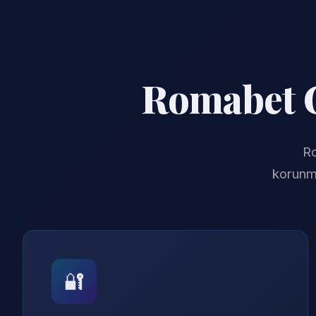
Romabet G
Ro
korunma
🔐