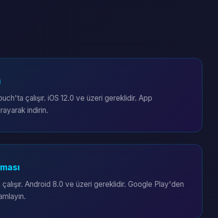
.
ı
ch'ta çalışır. iOS 12.0 ve üzeri gereklidir. App
ayarak indirin.
aması
çalışır. Android 8.0 ve üzeri gereklidir. Google Play'den
amlayın.