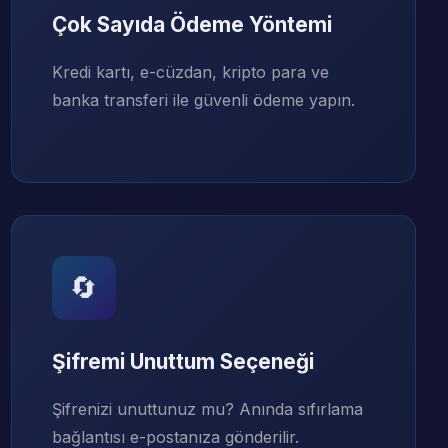
Çok Sayıda Ödeme Yöntemi
Kredi kartı, e-cüzdan, kripto para ve
banka transferi ile güvenli ödeme yapın.
🔄
Şifremi Unuttum Seçeneği
Şifrenizi unuttunuz mu? Anında sıfırlama
bağlantısı e-postanıza gönderilir.