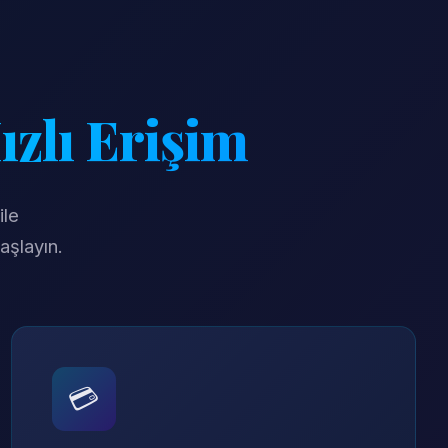
ızlı Erişim
ile
aşlayın.
💳