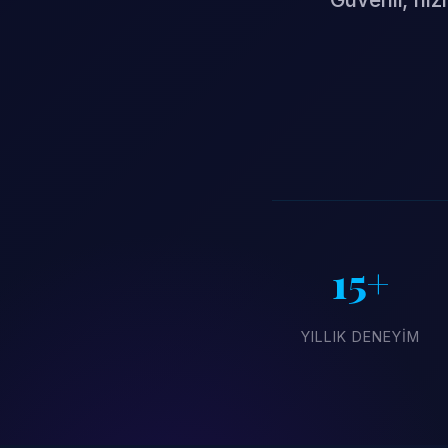
15+
YILLIK DENEYIM