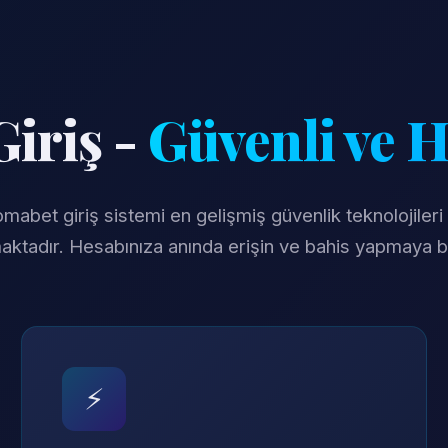
iriş -
Güvenli ve H
mabet giriş sistemi en gelişmiş güvenlik teknolojileri 
ktadır. Hesabınıza anında erişin ve bahis yapmaya b
⚡