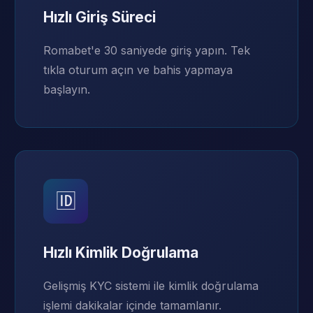
Hızlı Giriş Süreci
Romabet'e 30 saniyede giriş yapın. Tek
tıkla oturum açın ve bahis yapmaya
başlayın.
🆔
Hızlı Kimlik Doğrulama
Gelişmiş KYC sistemi ile kimlik doğrulama
işlemi dakikalar içinde tamamlanır.