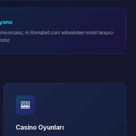
iyonu
emiyorsanız, m.Romabet.com adresinden mobil tarayıcı
siniz.
🎰
Casino Oyunları