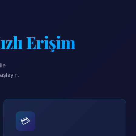
ızlı Erişim
ile
aşlayın.
💳