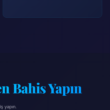
n Bahis Yapın
ş yapın.