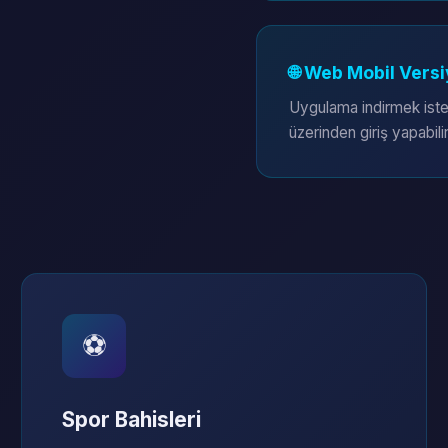
🌐 Web Mobil Vers
Uygulama indirmek ist
üzerinden giriş yapabilir
⚽
Spor Bahisleri