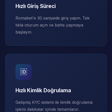
Hızlı Giriş Süreci
Romabet'e 30 saniyede giriş yapın. Tek
tıkla oturum açın ve bahis yapmaya
başlayın.
🆔
Hızlı Kimlik Doğrulama
Gelişmiş KYC sistemi ile kimlik doğrulama
işlemi dakikalar içinde tamamlanır.