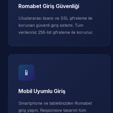
Romabet Giriş Güvenliği
Uluslararası lisans ve SSL şifreleme ile
korunan güvenli giriş sistemi. Tüm
verileriniz 256-bit şifreleme ile korunur.
📱
Mobil Uyumlu Giriş
Smartphone ve tabletinizden Romabet
giriş yapın. Responsive tasarım tüm