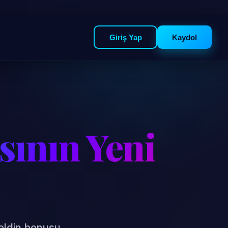
Giriş Yap
Kaydol
ının Yeni
geldin bonusu