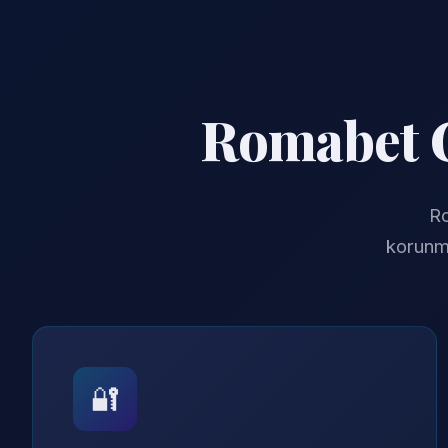
Romabet G
Ro
korunma
🔐