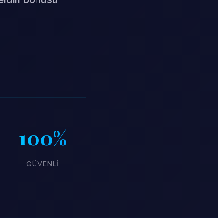
100%
GÜVENLI