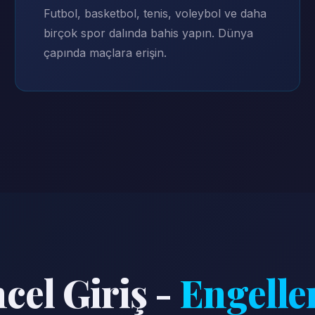
Futbol, basketbol, tenis, voleybol ve daha
birçok spor dalında bahis yapın. Dünya
çapında maçlara erişin.
el Giriş -
Engelle