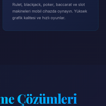
Rulet, blackjack, poker, baccarat ve slot
makineleri mobil cihazda oynayın. Yüksek
grafik kalitesi ve hızlı oyunlar.
me Çözümleri