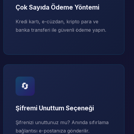
Çok Sayıda Ödeme Yöntemi
Kredi kartı, e-cüzdan, kripto para ve
banka transferi ile güvenli ödeme yapın.
🔄
Şifremi Unuttum Seçeneği
Şifrenizi unuttunuz mu? Anında sıfırlama
bağlantısı e-postanıza gönderilir.