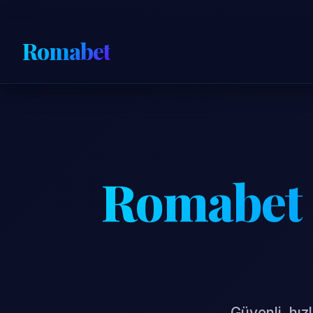
Romabet
Romabet 
Güvenli, hız