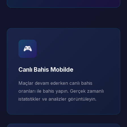
🎮
Canlı Bahis Mobilde
Maçlar devam ederken canlı bahis
oranları ile bahis yapın. Gerçek zamanlı
istatistikler ve analizler görüntüleyin.