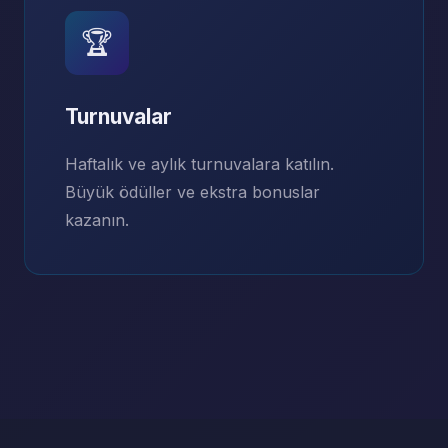
🏆
Turnuvalar
Haftalık ve aylık turnuvalara katılın.
Büyük ödüller ve ekstra bonuslar
kazanın.