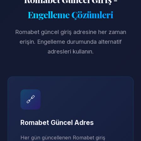
Engelleme Çözümleri
Romabet güncel giriş adresine her zaman
erişin. Engelleme durumunda alternatif
adresleri kullanın.
🔗
Romabet Güncel Adres
Her gün güncellenen Romabet giriş