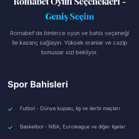
Romabet Oyun Seçenekleri -
Geniş Seçim
Romabet'de binlerce oyun ve bahis seçeneği
ile kazanç sağlayın. Yüksek oranlar ve cazip
bonuslar sizi bekliyor.
Spor Bahisleri
Futbol - Dünya kupası, lig ve derbi maçları
Basketbol - NBA, Euroleague ve diğer ligeler