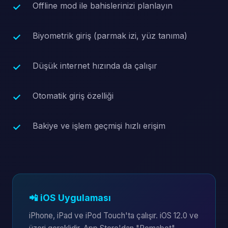
Offline mod ile bahislerinizi planlayın
Biyometrik giriş (parmak izi, yüz tanıma)
Düşük internet hızında da çalışır
Otomatik giriş özelliği
Bakiye ve işlem geçmişi hızlı erişim
📲 iOS Uygulaması
iPhone, iPad ve iPod Touch'ta çalışır. iOS 12.0 ve