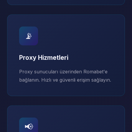
📡
Proxy Hizmetleri
Proxy sunucuları üzerinden Romabet'e
bağlanın. Hızlı ve güvenli erişim sağlayın.
📢