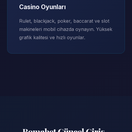
Casino Oyunları
Rulet, blackjack, poker, baccarat ve slot
makineleri mobil cihazda oynayın. Yüksek
grafik kalitesi ve hızlı oyunlar.
Romabet Güncel Giriş -