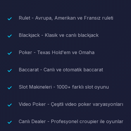
Rulet - Avrupa, Amerikan ve Fransız ruleti
Blackjack - Klasik ve canlı blackjack
Poker - Texas Hold'em ve Omaha
Baccarat - Canlı ve otomatik baccarat
Slot Makineleri - 1000+ farklı slot oyunu
Video Poker - Çeşitli video poker varyasyonları
Canlı Dealer - Profesyonel croupier ile oyunlar