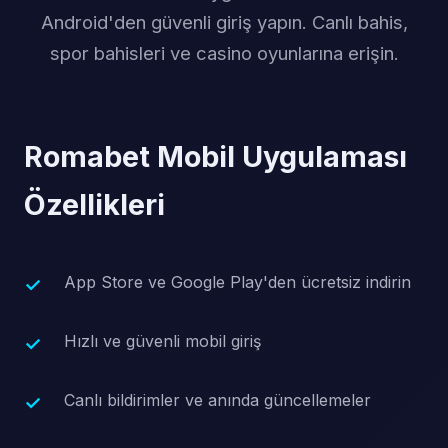
Android'den güvenli giriş yapın. Canlı bahis,
spor bahisleri ve casino oyunlarına erişin.
Romabet Mobil Uygulaması
Özellikleri
App Store ve Google Play'den ücretsiz indirin
Hızlı ve güvenli mobil giriş
Canlı bildirimler ve anında güncellemeler