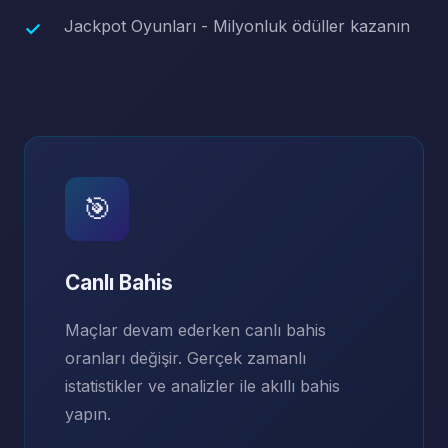
Jackpot Oyunları - Milyonluk ödüller kazanın
🎯
Canlı Bahis
Maçlar devam ederken canlı bahis
oranları değişir. Gerçek zamanlı
istatistikler ve analizler ile akıllı bahis
yapın.