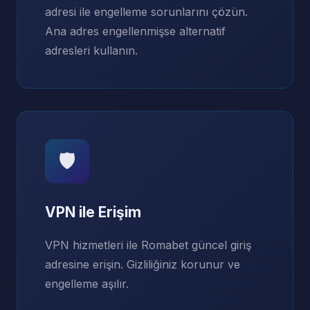
adresi ile engelleme sorunlarını çözün.
Ana adres engellenmişse alternatif
adresleri kullanın.
🛡️
VPN ile Erişim
VPN hizmetleri ile Romabet güncel giriş
adresine erişin. Gizliliğiniz korunur ve
engelleme aşılır.