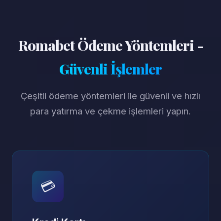
Romabet Ödeme Yöntemleri -
Güvenli İşlemler
Çeşitli ödeme yöntemleri ile güvenli ve hızlı
para yatırma ve çekme işlemleri yapın.
💳