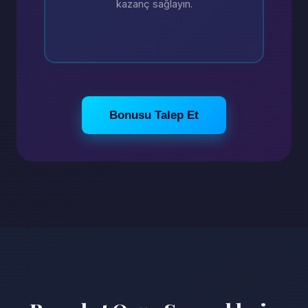
kazanç sağlayın.
Bonusu Talep Et