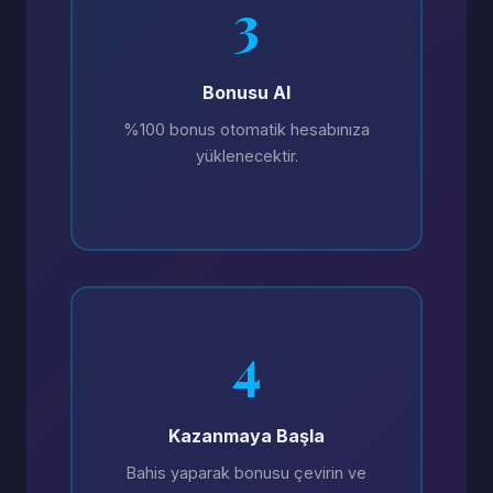
3
Bonusu Al
%100 bonus otomatik hesabınıza
yüklenecektir.
4
Kazanmaya Başla
Bahis yaparak bonusu çevirin ve