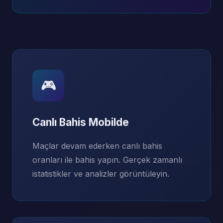
🎮
Canlı Bahis Mobilde
Maçlar devam ederken canlı bahis
oranları ile bahis yapın. Gerçek zamanlı
istatistikler ve analizler görüntüleyin.