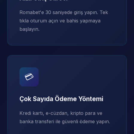
Romabet'e 30 saniyede giriş yapın. Tek
tıkla oturum açın ve bahis yapmaya
başlayın.
💳
Çok Sayıda Ödeme Yöntemi
Kredi kartı, e-cüzdan, kripto para ve
banka transferi ile güvenli ödeme yapın.