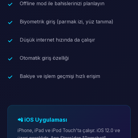
Offline mod ile bahislerinizi planlayın
Biyometrik giriş (parmak izi, yüz tanıma)
Düşük internet hızında da çalışır
Otomatik giriş özelliği
Bakiye ve işlem geçmişi hızlı erişim
📲 iOS Uygulaması
iPhone, iPad ve iPod Touch'ta çalışır. iOS 12.0 ve