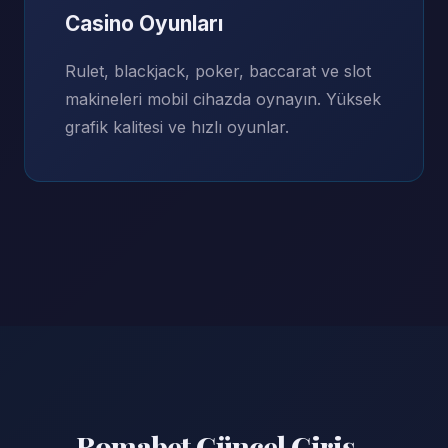
Casino Oyunları
Rulet, blackjack, poker, baccarat ve slot
makineleri mobil cihazda oynayın. Yüksek
grafik kalitesi ve hızlı oyunlar.
Romabet Güncel Giriş -