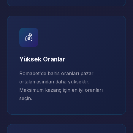
💰
Yüksek Oranlar
Romabet'de bahis oranları pazar
ortalamasından daha yüksektir.
Maksimum kazanç için en iyi oranları
seçin.