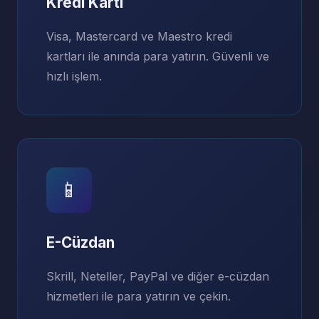
Kredi Kartı
Visa, Mastercard ve Maestro kredi
kartları ile anında para yatırın. Güvenli ve
hızlı işlem.
📱
E-Cüzdan
Skrill, Neteller, PayPal ve diğer e-cüzdan
hizmetleri ile para yatırın ve çekin.