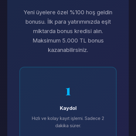
Yeni üyelere özel %100 hoş geldin
bonusu. İlk para yatırımınızda eşit
miktarda bonus kredisi alın.
Maksimum 5.000 TL bonus
kazanabilirsiniz.
1
Kaydol
Hızlı ve kolay kayıt işlemi. Sadece 2
dakika sürer.