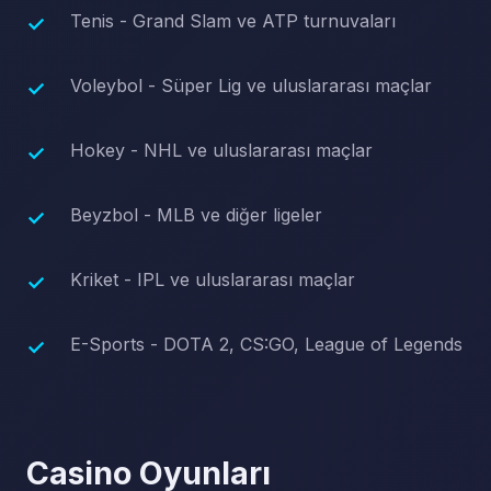
Tenis - Grand Slam ve ATP turnuvaları
Voleybol - Süper Lig ve uluslararası maçlar
Hokey - NHL ve uluslararası maçlar
Beyzbol - MLB ve diğer ligeler
Kriket - IPL ve uluslararası maçlar
E-Sports - DOTA 2, CS:GO, League of Legends
Casino Oyunları