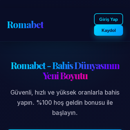
Giriş Yap
Romabet
Kaydol
Romabet - Bahis Dünyasının
Yeni Boyutu
Güvenli, hızlı ve yüksek oranlarla bahis
yapın. %100 hoş geldin bonusu ile
başlayın.