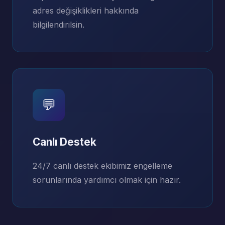
adres değişiklikleri hakkında
bilgilendirilsin.
💬
Canlı Destek
24/7 canlı destek ekibimiz engelleme
sorunlarında yardımcı olmak için hazır.