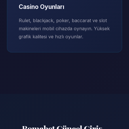
Casino Oyunları
Rulet, blackjack, poker, baccarat ve slot
makineleri mobil cihazda oynayın. Yüksek
grafik kalitesi ve hızlı oyunlar.
Romabet Güncel Giriş -