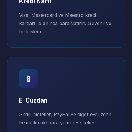
Kredi Kartı
Visa, Mastercard ve Maestro kredi
kartları ile anında para yatırın. Güvenli ve
hızlı işlem.
📱
E-Cüzdan
Skrill, Neteller, PayPal ve diğer e-cüzdan
hizmetleri ile para yatırın ve çekin.