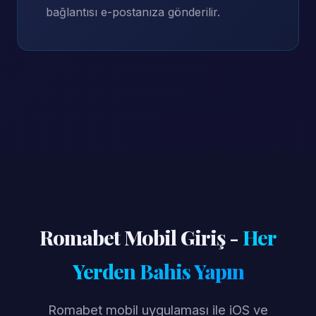
bağlantısı e-postanıza gönderilir.
Romabet Mobil Giriş -
Her
Yerden Bahis Yapın
Romabet mobil uygulaması ile iOS ve