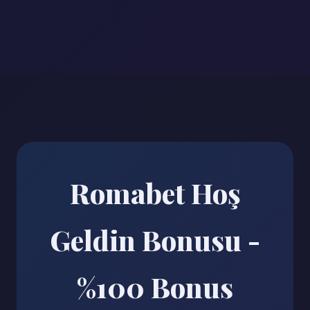
Romabet Hoş
Geldin Bonusu -
%100 Bonus