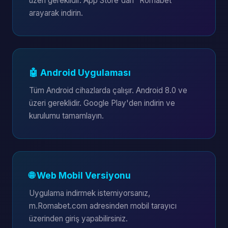
üzeri gereklidir. App Store'dan "Romabet"
arayarak indirin.
🤖 Android Uygulaması
Tüm Android cihazlarda çalışır. Android 8.0 ve
üzeri gereklidir. Google Play'den indirin ve
kurulumu tamamlayın.
🌐 Web Mobil Versiyonu
Uygulama indirmek istemiyorsanız,
m.Romabet.com adresinden mobil tarayıcı
üzerinden giriş yapabilirsiniz.