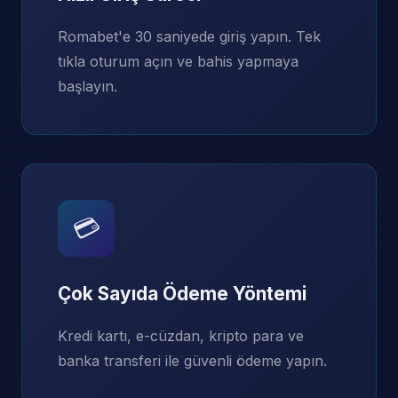
Romabet'e 30 saniyede giriş yapın. Tek
tıkla oturum açın ve bahis yapmaya
başlayın.
💳
Çok Sayıda Ödeme Yöntemi
Kredi kartı, e-cüzdan, kripto para ve
banka transferi ile güvenli ödeme yapın.