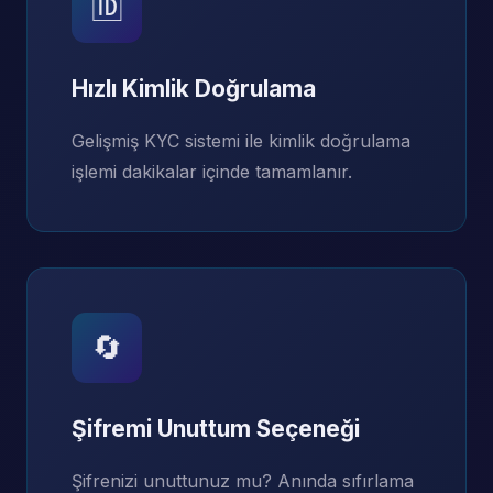
🆔
Hızlı Kimlik Doğrulama
Gelişmiş KYC sistemi ile kimlik doğrulama
işlemi dakikalar içinde tamamlanır.
🔄
Şifremi Unuttum Seçeneği
Şifrenizi unuttunuz mu? Anında sıfırlama