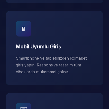
📱
Mobil Uyumlu Giriş
Smartphone ve tabletinizden Romabet
giriş yapın. Responsive tasarım tüm
cihazlarda mükemmel çalışır.