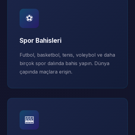
⚽
Spor Bahisleri
Futbol, basketbol, tenis, voleybol ve daha
birçok spor dalında bahis yapın. Dünya
çapında maçlara erişin.
🎰