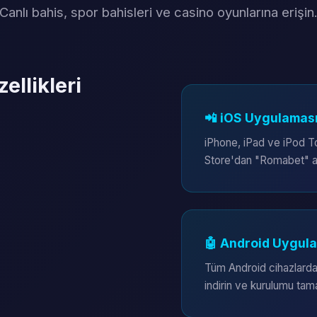
Canlı bahis, spor bahisleri ve casino oyunlarına erişin
llikleri
📲 iOS Uygulamas
iPhone, iPad ve iPod Tou
Store'dan "Romabet" ar
🤖 Android Uygul
Tüm Android cihazlarda 
indirin ve kurulumu tam