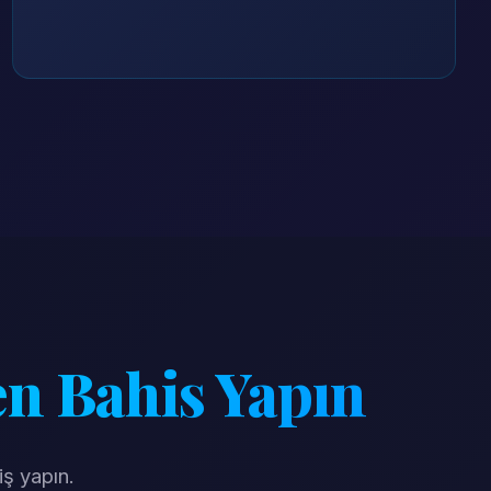
n Bahis Yapın
ş yapın.