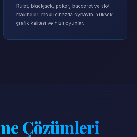
Rulet, blackjack, poker, baccarat ve slot
makineleri mobil cihazda oynayın. Yüksek
grafik kalitesi ve hızlı oyunlar.
me Çözümleri