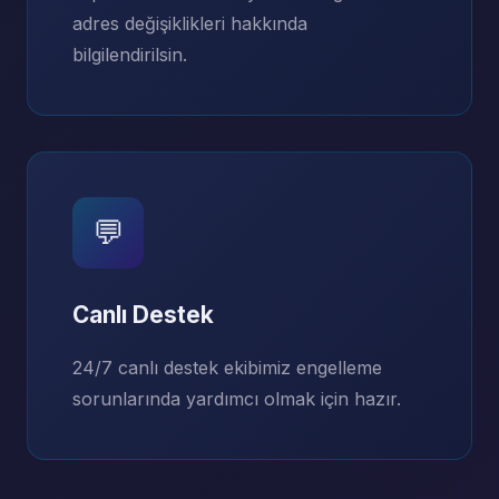
adres değişiklikleri hakkında
bilgilendirilsin.
💬
Canlı Destek
24/7 canlı destek ekibimiz engelleme
sorunlarında yardımcı olmak için hazır.