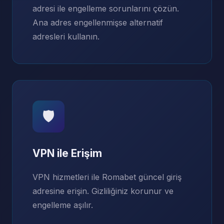
adresi ile engelleme sorunlarını çözün.
Ana adres engellenmişse alternatif
adresleri kullanın.
🛡️
VPN ile Erişim
VPN hizmetleri ile Romabet güncel giriş
adresine erişin. Gizliliğiniz korunur ve
engelleme aşılır.