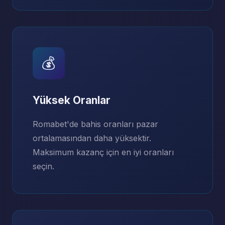
💰
Yüksek Oranlar
Romabet'de bahis oranları pazar
ortalamasından daha yüksektir.
Maksimum kazanç için en iyi oranları
seçin.