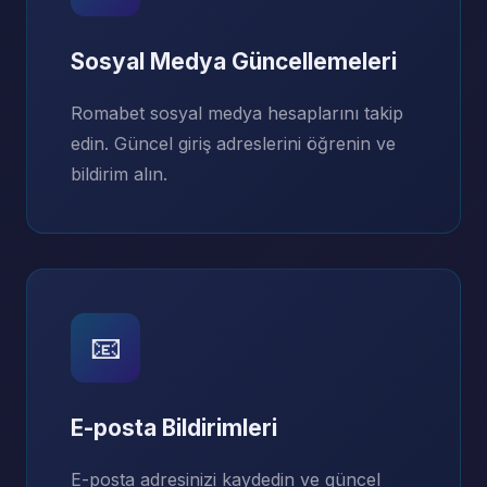
Sosyal Medya Güncellemeleri
Romabet sosyal medya hesaplarını takip
edin. Güncel giriş adreslerini öğrenin ve
bildirim alın.
📧
E-posta Bildirimleri
E-posta adresinizi kaydedin ve güncel