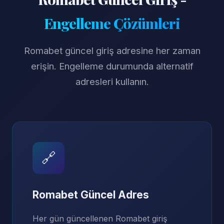
Engelleme Çözümleri
Romabet güncel giriş adresine her zaman
erişin. Engelleme durumunda alternatif
adresleri kullanın.
🔗
Romabet Güncel Adres
Her gün güncellenen Romabet giriş