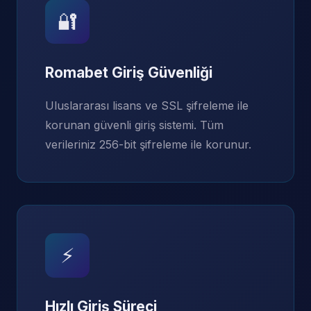
🔐
Romabet Giriş Güvenliği
Uluslararası lisans ve SSL şifreleme ile
korunan güvenli giriş sistemi. Tüm
verileriniz 256-bit şifreleme ile korunur.
⚡
Hızlı Giriş Süreci