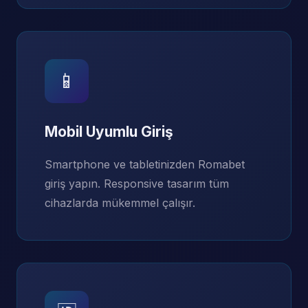
📱
Mobil Uyumlu Giriş
Smartphone ve tabletinizden Romabet
giriş yapın. Responsive tasarım tüm
cihazlarda mükemmel çalışır.