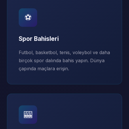
⚽
Spor Bahisleri
Futbol, basketbol, tenis, voleybol ve daha
birçok spor dalında bahis yapın. Dünya
çapında maçlara erişin.
🎰