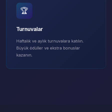
🏆
Turnuvalar
Haftalık ve aylık turnuvalara katılın.
Büyük ödüller ve ekstra bonuslar
kazanın.