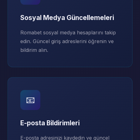
Sosyal Medya Güncellemeleri
Romabet sosyal medya hesaplarını takip
edin. Güncel giriş adreslerini öğrenin ve
bildirim alın.
📧
E-posta Bildirimleri
E-posta adresinizi kaydedin ve güncel