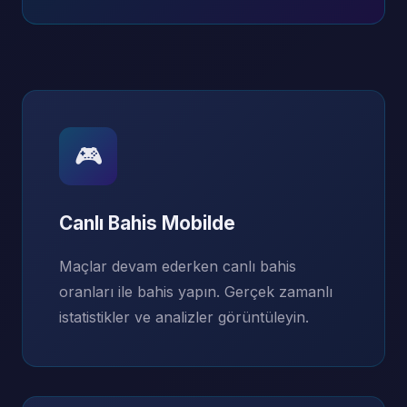
🎮
Canlı Bahis Mobilde
Maçlar devam ederken canlı bahis
oranları ile bahis yapın. Gerçek zamanlı
istatistikler ve analizler görüntüleyin.