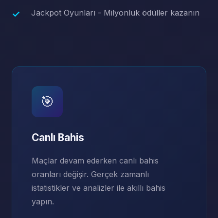
Jackpot Oyunları - Milyonluk ödüller kazanın
🎯
Canlı Bahis
Maçlar devam ederken canlı bahis
oranları değişir. Gerçek zamanlı
istatistikler ve analizler ile akıllı bahis
yapın.