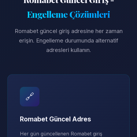
Engelleme Çözümleri
Romabet güncel giriş adresine her zaman
erişin. Engelleme durumunda alternatif
adresleri kullanın.
🔗
Romabet Güncel Adres
Her gün güncellenen Romabet giriş