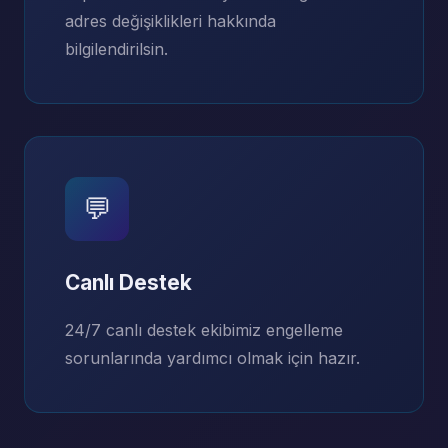
adres değişiklikleri hakkında
bilgilendirilsin.
💬
Canlı Destek
24/7 canlı destek ekibimiz engelleme
sorunlarında yardımcı olmak için hazır.