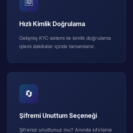
🆔
Hızlı Kimlik Doğrulama
Gelişmiş KYC sistemi ile kimlik doğrulama
işlemi dakikalar içinde tamamlanır.
🔄
Şifremi Unuttum Seçeneği
Şifrenizi unuttunuz mu? Anında sıfırlama