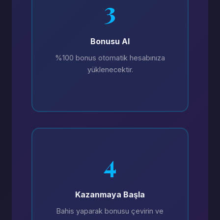
3
Bonusu Al
%100 bonus otomatik hesabınıza
yüklenecektir.
4
Kazanmaya Başla
Bahis yaparak bonusu çevirin ve