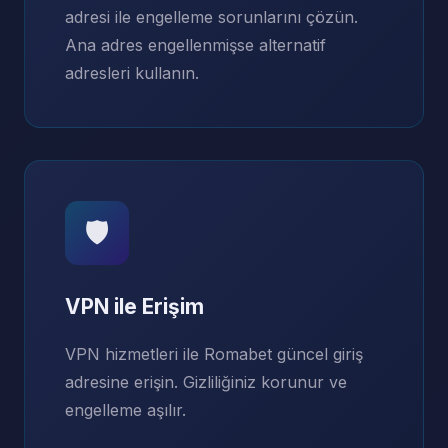
adresi ile engelleme sorunlarını çözün.
Ana adres engellenmişse alternatif
adresleri kullanın.
🛡️
VPN ile Erişim
VPN hizmetleri ile Romabet güncel giriş
adresine erişin. Gizliliğiniz korunur ve
engelleme aşılır.