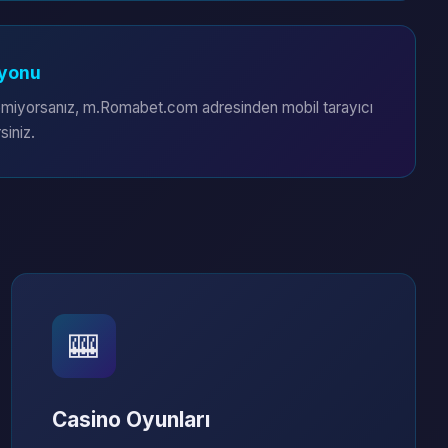
iyonu
emiyorsanız, m.Romabet.com adresinden mobil tarayıcı
siniz.
🎰
Casino Oyunları