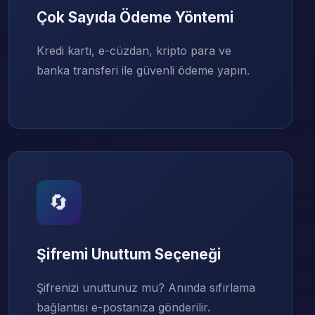
Çok Sayıda Ödeme Yöntemi
Kredi kartı, e-cüzdan, kripto para ve
banka transferi ile güvenli ödeme yapın.
🔄
Şifremi Unuttum Seçeneği
Şifrenizi unuttunuz mu? Anında sıfırlama
bağlantısı e-postanıza gönderilir.