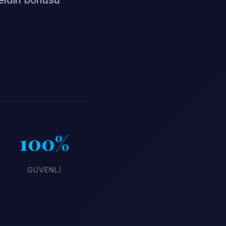
100%
GÜVENLI