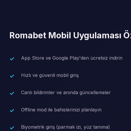
Romabet Mobil Uygulaması Öze
App Store ve Google Play'den ücretsiz indirin
Hızlı ve güvenli mobil giriş
Canlı bildirimler ve anında güncellemeler
Offline mod ile bahislerinizi planlayın
Biyometrik giriş (parmak izi, yüz tanıma)