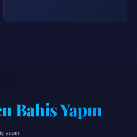
n Bahis Yapın
ş yapın.