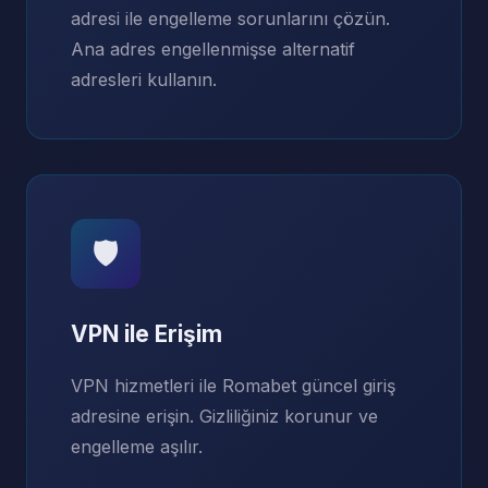
adresi ile engelleme sorunlarını çözün.
Ana adres engellenmişse alternatif
adresleri kullanın.
🛡️
VPN ile Erişim
VPN hizmetleri ile Romabet güncel giriş
adresine erişin. Gizliliğiniz korunur ve
engelleme aşılır.