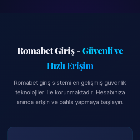
Romabet Giriş -
Güvenli ve
Hızlı Erişim
Romabet giriş sistemi en gelişmiş güvenlik
teknolojileri ile korunmaktadır. Hesabınıza
anında erişin ve bahis yapmaya başlayın.