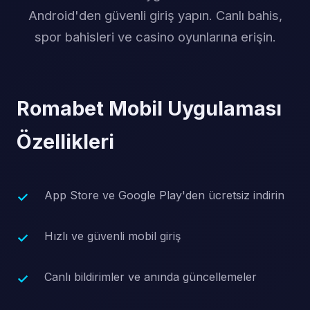
Android'den güvenli giriş yapın. Canlı bahis,
spor bahisleri ve casino oyunlarına erişin.
Romabet Mobil Uygulaması
Özellikleri
App Store ve Google Play'den ücretsiz indirin
Hızlı ve güvenli mobil giriş
Canlı bildirimler ve anında güncellemeler