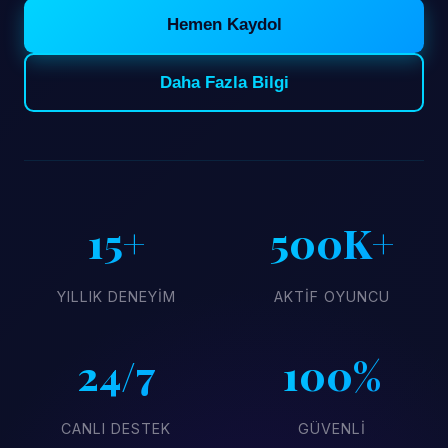
Hemen Kaydol
Daha Fazla Bilgi
15+
500K+
YILLIK DENEYIM
AKTIF OYUNCU
24/7
100%
CANLI DESTEK
GÜVENLI