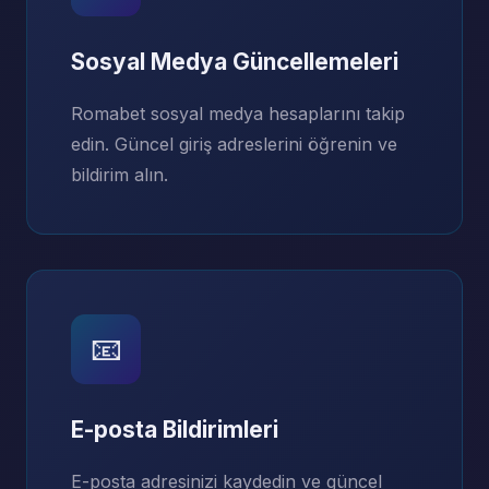
Sosyal Medya Güncellemeleri
Romabet sosyal medya hesaplarını takip
edin. Güncel giriş adreslerini öğrenin ve
bildirim alın.
📧
E-posta Bildirimleri
E-posta adresinizi kaydedin ve güncel