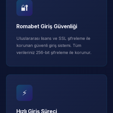
🔐
Romabet Giriş Güvenliği
Uluslararası lisans ve SSL şifreleme ile
korunan güvenli giriş sistemi. Tüm
verileriniz 256-bit şifreleme ile korunur.
⚡
Hızlı Giriş Süreci