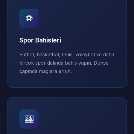
⚽
Spor Bahisleri
Futbol, basketbol, tenis, voleybol ve daha
birçok spor dalında bahis yapın. Dünya
çapında maçlara erişin.
🎰