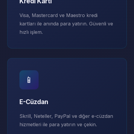
Kredi Kartı
Visa, Mastercard ve Maestro kredi
kartları ile anında para yatırın. Güvenli ve
hızlı işlem.
📱
E-Cüzdan
Skrill, Neteller, PayPal ve diğer e-cüzdan
hizmetleri ile para yatırın ve çekin.