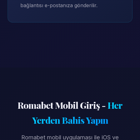
bağlantısı e-postanıza gönderilir.
Romabet Mobil Giriş -
Her
Yerden Bahis Yapın
Romabet mobil uygulaması ile iOS ve