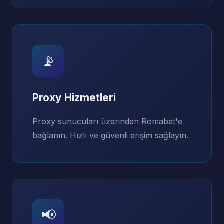
📡
Proxy Hizmetleri
Proxy sunucuları üzerinden Romabet'e
bağlanın. Hızlı ve güvenli erişim sağlayın.
📢