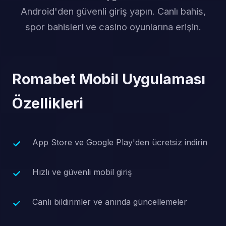
Android'den güvenli giriş yapın. Canlı bahis,
spor bahisleri ve casino oyunlarına erişin.
Romabet Mobil Uygulaması
Özellikleri
App Store ve Google Play'den ücretsiz indirin
Hızlı ve güvenli mobil giriş
Canlı bildirimler ve anında güncellemeler