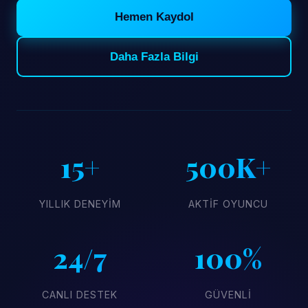
Hemen Kaydol
Daha Fazla Bilgi
15+
500K+
YILLIK DENEYIM
AKTIF OYUNCU
24/7
100%
CANLI DESTEK
GÜVENLI