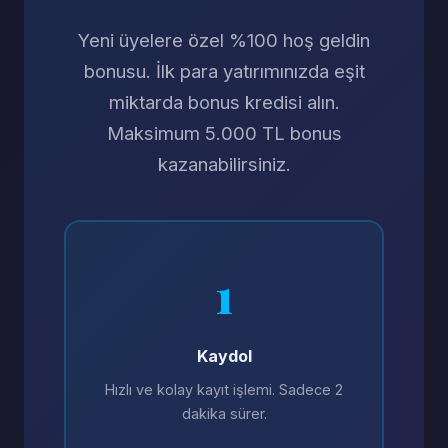
Yeni üyelere özel %100 hoş geldin
bonusu. İlk para yatırımınızda eşit
miktarda bonus kredisi alın.
Maksimum 5.000 TL bonus
kazanabilirsiniz.
1
Kaydol
Hızlı ve kolay kayıt işlemi. Sadece 2
dakika sürer.