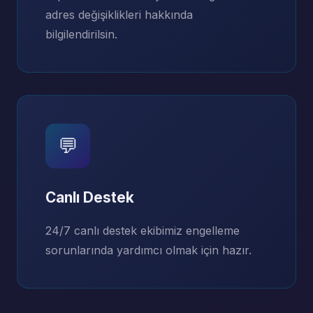
adres değişiklikleri hakkında
bilgilendirilsin.
💬
Canlı Destek
24/7 canlı destek ekibimiz engelleme
sorunlarında yardımcı olmak için hazır.