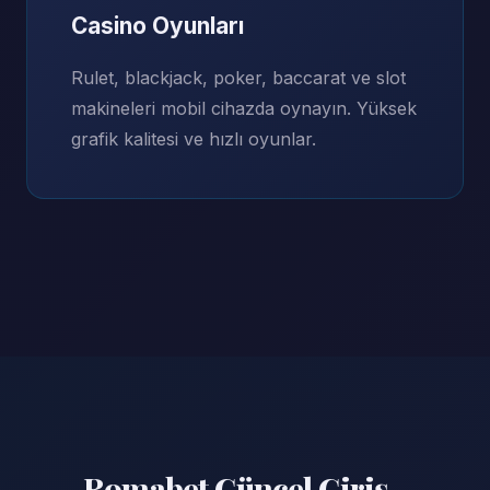
Casino Oyunları
Rulet, blackjack, poker, baccarat ve slot
makineleri mobil cihazda oynayın. Yüksek
grafik kalitesi ve hızlı oyunlar.
Romabet Güncel Giriş -