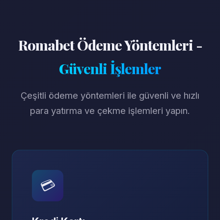
Romabet Ödeme Yöntemleri -
Güvenli İşlemler
Çeşitli ödeme yöntemleri ile güvenli ve hızlı
para yatırma ve çekme işlemleri yapın.
💳