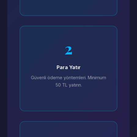
2
Para Yatır
Güvenli ödeme yöntemleri. Minimum
50 TL yatırın.