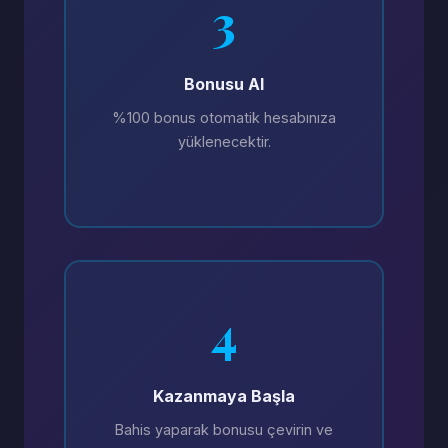
3
Bonusu Al
%100 bonus otomatik hesabınıza
yüklenecektir.
4
Kazanmaya Başla
Bahis yaparak bonusu çevirin ve