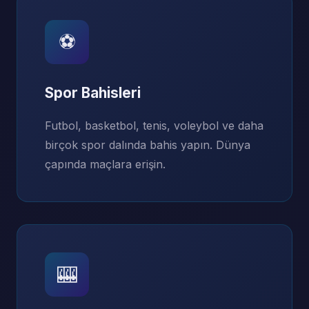
⚽
Spor Bahisleri
Futbol, basketbol, tenis, voleybol ve daha
birçok spor dalında bahis yapın. Dünya
çapında maçlara erişin.
🎰