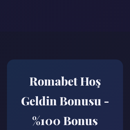
Romabet Hoş
Geldin Bonusu -
%100 Bonus