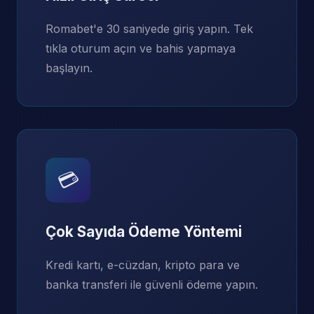
Romabet'e 30 saniyede giriş yapın. Tek
tıkla oturum açın ve bahis yapmaya
başlayın.
💳
Çok Sayıda Ödeme Yöntemi
Kredi kartı, e-cüzdan, kripto para ve
banka transferi ile güvenli ödeme yapın.