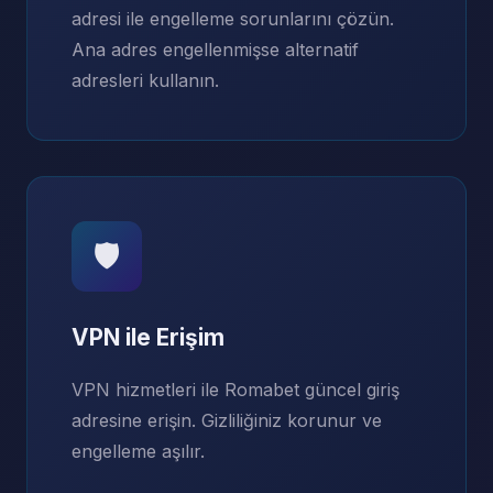
adresi ile engelleme sorunlarını çözün.
Ana adres engellenmişse alternatif
adresleri kullanın.
🛡️
VPN ile Erişim
VPN hizmetleri ile Romabet güncel giriş
adresine erişin. Gizliliğiniz korunur ve
engelleme aşılır.