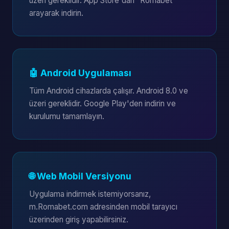
üzeri gereklidir. App Store'dan "Romabet"
arayarak indirin.
🤖 Android Uygulaması
Tüm Android cihazlarda çalışır. Android 8.0 ve
üzeri gereklidir. Google Play'den indirin ve
kurulumu tamamlayın.
🌐 Web Mobil Versiyonu
Uygulama indirmek istemiyorsanız,
m.Romabet.com adresinden mobil tarayıcı
üzerinden giriş yapabilirsiniz.