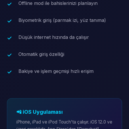
Offline mod ile bahislerinizi planlayın
Biyometrik giriş (parmak izi, yüz tanıma)
Düşük internet hızında da çalışır
Otomatik giriş özelliği
Bakiye ve işlem geçmişi hızlı erişim
📲 iOS Uygulaması
iPhone, iPad ve iPod Touch'ta çalışır. iOS 12.0 ve