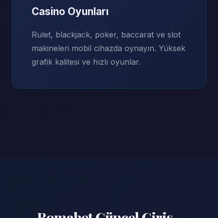
Casino Oyunları
Rulet, blackjack, poker, baccarat ve slot
makineleri mobil cihazda oynayın. Yüksek
grafik kalitesi ve hızlı oyunlar.
Romabet Güncel Giriş -