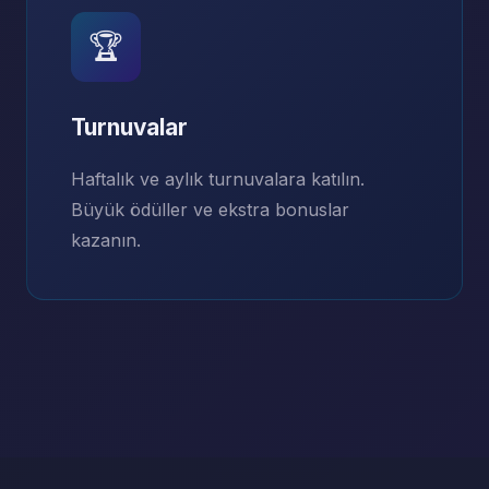
🏆
Turnuvalar
Haftalık ve aylık turnuvalara katılın.
Büyük ödüller ve ekstra bonuslar
kazanın.