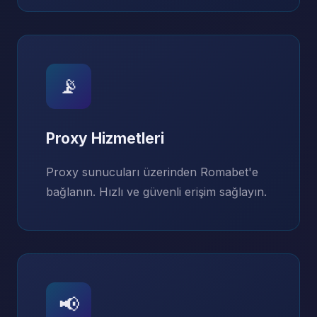
📡
Proxy Hizmetleri
Proxy sunucuları üzerinden Romabet'e
bağlanın. Hızlı ve güvenli erişim sağlayın.
📢