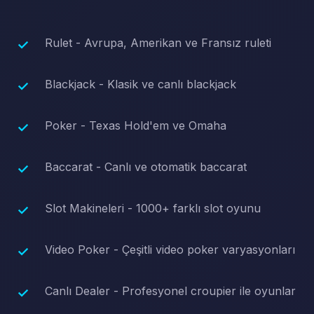
Rulet - Avrupa, Amerikan ve Fransız ruleti
Blackjack - Klasik ve canlı blackjack
Poker - Texas Hold'em ve Omaha
Baccarat - Canlı ve otomatik baccarat
Slot Makineleri - 1000+ farklı slot oyunu
Video Poker - Çeşitli video poker varyasyonları
Canlı Dealer - Profesyonel croupier ile oyunlar