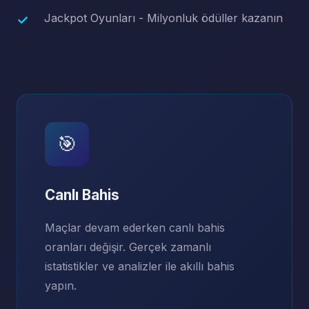
Jackpot Oyunları - Milyonluk ödüller kazanın
🎯
Canlı Bahis
Maçlar devam ederken canlı bahis
oranları değişir. Gerçek zamanlı
istatistikler ve analizler ile akıllı bahis
yapın.