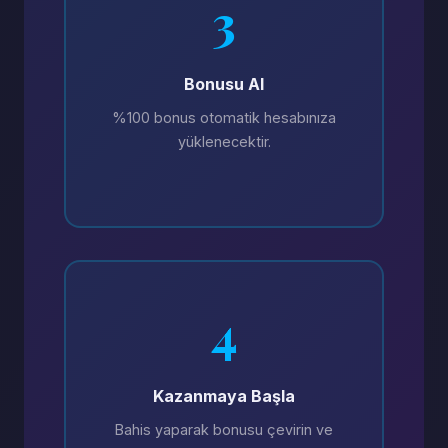
3
Bonusu Al
%100 bonus otomatik hesabınıza
yüklenecektir.
4
Kazanmaya Başla
Bahis yaparak bonusu çevirin ve