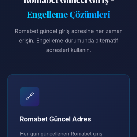
Engelleme Çözümleri
Romabet güncel giriş adresine her zaman
erişin. Engelleme durumunda alternatif
adresleri kullanın.
🔗
Romabet Güncel Adres
Her gün güncellenen Romabet giriş