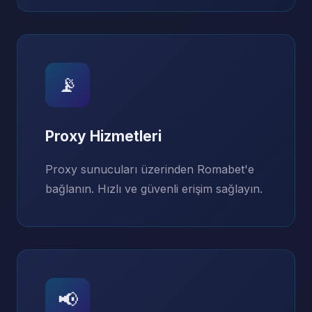
📡
Proxy Hizmetleri
Proxy sunucuları üzerinden Romabet'e
bağlanın. Hızlı ve güvenli erişim sağlayın.
📢