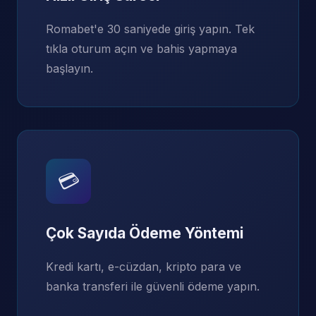
Romabet'e 30 saniyede giriş yapın. Tek
tıkla oturum açın ve bahis yapmaya
başlayın.
💳
Çok Sayıda Ödeme Yöntemi
Kredi kartı, e-cüzdan, kripto para ve
banka transferi ile güvenli ödeme yapın.