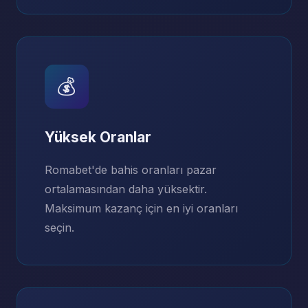
💰
Yüksek Oranlar
Romabet'de bahis oranları pazar
ortalamasından daha yüksektir.
Maksimum kazanç için en iyi oranları
seçin.