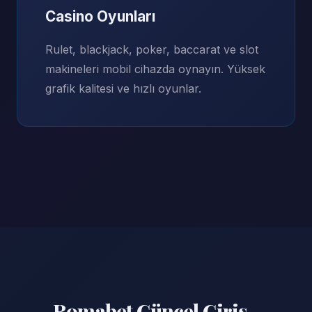
Casino Oyunları
Rulet, blackjack, poker, baccarat ve slot
makineleri mobil cihazda oynayın. Yüksek
grafik kalitesi ve hızlı oyunlar.
Romabet Güncel Giriş -