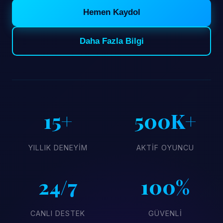
Hemen Kaydol
Daha Fazla Bilgi
15+
500K+
YILLIK DENEYIM
AKTIF OYUNCU
24/7
100%
CANLI DESTEK
GÜVENLI