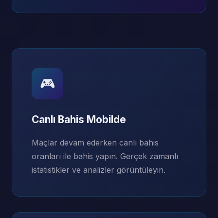
🎮
Canlı Bahis Mobilde
Maçlar devam ederken canlı bahis
oranları ile bahis yapın. Gerçek zamanlı
istatistikler ve analizler görüntüleyin.