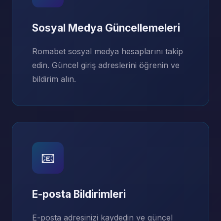
Sosyal Medya Güncellemeleri
Romabet sosyal medya hesaplarını takip
edin. Güncel giriş adreslerini öğrenin ve
bildirim alın.
📧
E-posta Bildirimleri
E-posta adresinizi kaydedin ve güncel