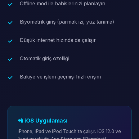
Offline mod ile bahislerinizi planlayın
Biyometrik giriş (parmak izi, yüz tanıma)
Düşük internet hızında da çalışır
Otomatik giriş özelliği
Bakiye ve işlem geçmişi hızlı erişim
📲 iOS Uygulaması
iPhone, iPad ve iPod Touch'ta çalışır. iOS 12.0 ve