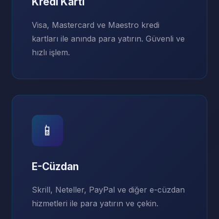
Kredi Kartı
Visa, Mastercard ve Maestro kredi
kartları ile anında para yatırın. Güvenli ve
hızlı işlem.
📱
E-Cüzdan
Skrill, Neteller, PayPal ve diğer e-cüzdan
hizmetleri ile para yatırın ve çekin.