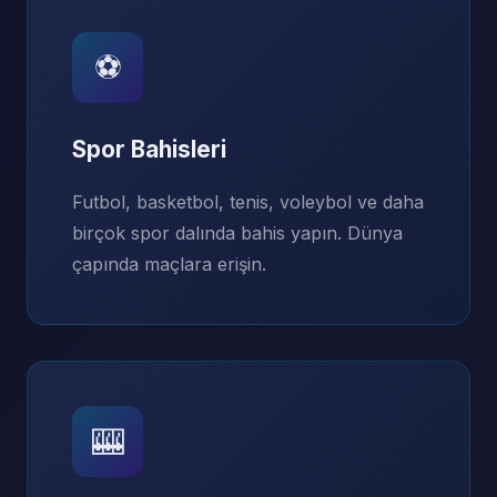
⚽
Spor Bahisleri
Futbol, basketbol, tenis, voleybol ve daha
birçok spor dalında bahis yapın. Dünya
çapında maçlara erişin.
🎰