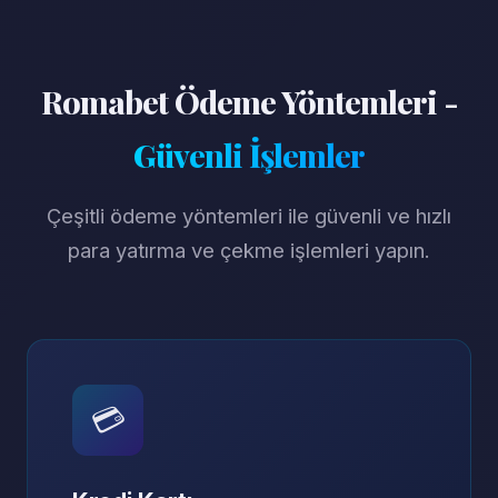
Romabet Ödeme Yöntemleri -
Güvenli İşlemler
Çeşitli ödeme yöntemleri ile güvenli ve hızlı
para yatırma ve çekme işlemleri yapın.
💳