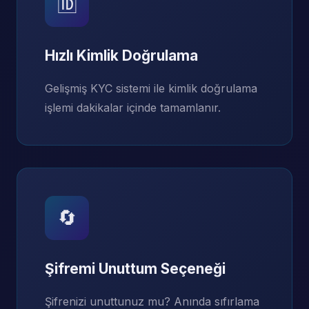
🆔
Hızlı Kimlik Doğrulama
Gelişmiş KYC sistemi ile kimlik doğrulama
işlemi dakikalar içinde tamamlanır.
🔄
Şifremi Unuttum Seçeneği
Şifrenizi unuttunuz mu? Anında sıfırlama