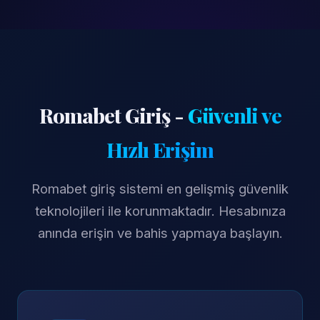
Romabet Giriş -
Güvenli ve
Hızlı Erişim
Romabet giriş sistemi en gelişmiş güvenlik
teknolojileri ile korunmaktadır. Hesabınıza
anında erişin ve bahis yapmaya başlayın.