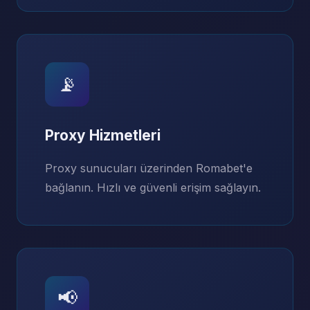
📡
Proxy Hizmetleri
Proxy sunucuları üzerinden Romabet'e
bağlanın. Hızlı ve güvenli erişim sağlayın.
📢