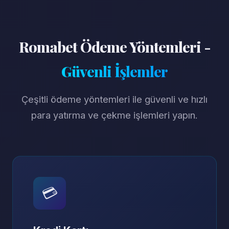
Romabet Ödeme Yöntemleri -
Güvenli İşlemler
Çeşitli ödeme yöntemleri ile güvenli ve hızlı
para yatırma ve çekme işlemleri yapın.
💳