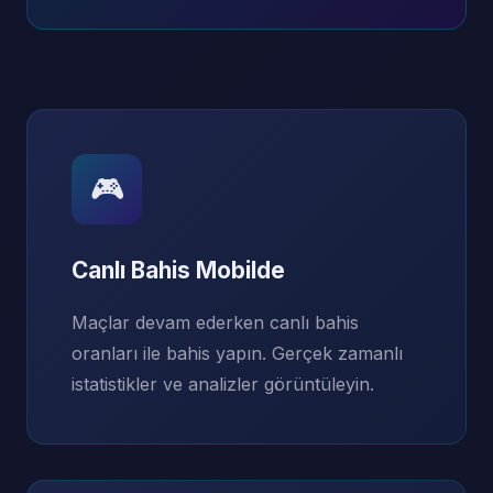
🎮
Canlı Bahis Mobilde
Maçlar devam ederken canlı bahis
oranları ile bahis yapın. Gerçek zamanlı
istatistikler ve analizler görüntüleyin.