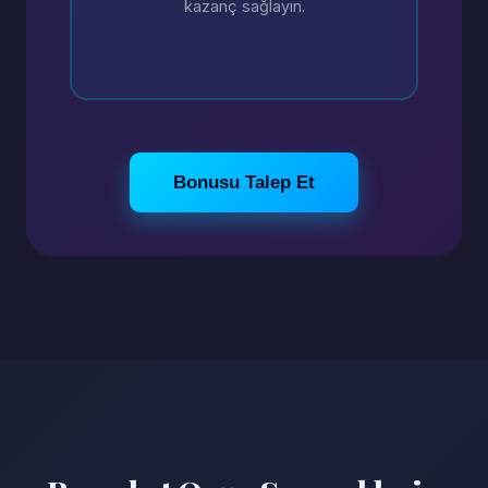
kazanç sağlayın.
Bonusu Talep Et