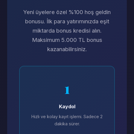
Yeni üyelere özel %100 hoş geldin
bonusu. İlk para yatırımınızda eşit
miktarda bonus kredisi alın.
Maksimum 5.000 TL bonus
kazanabilirsiniz.
1
Kaydol
Hızlı ve kolay kayıt işlemi. Sadece 2
dakika sürer.