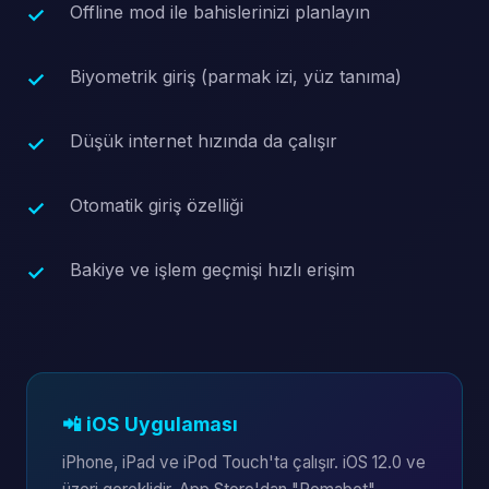
Offline mod ile bahislerinizi planlayın
Biyometrik giriş (parmak izi, yüz tanıma)
Düşük internet hızında da çalışır
Otomatik giriş özelliği
Bakiye ve işlem geçmişi hızlı erişim
📲 iOS Uygulaması
iPhone, iPad ve iPod Touch'ta çalışır. iOS 12.0 ve