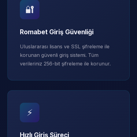
🔐
Romabet Giriş Güvenliği
Uluslararası lisans ve SSL şifreleme ile
korunan güvenli giriş sistemi. Tüm
verileriniz 256-bit şifreleme ile korunur.
⚡
Hızlı Giriş Süreci