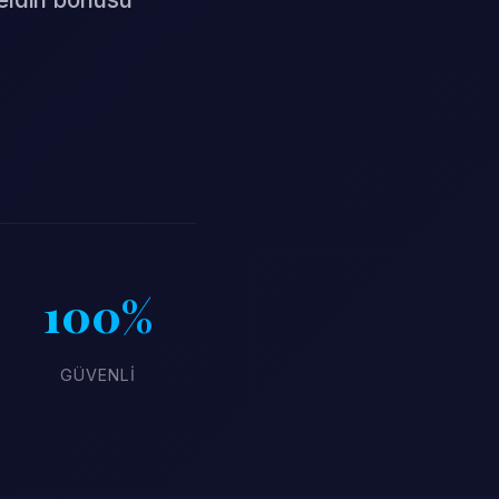
100%
GÜVENLI