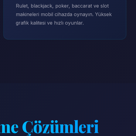
Rulet, blackjack, poker, baccarat ve slot
makineleri mobil cihazda oynayın. Yüksek
grafik kalitesi ve hızlı oyunlar.
me Çözümleri