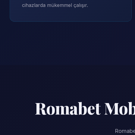
cihazlarda mükemmel çalışır.
Romabet Mobi
Romabet