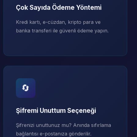
Çok Sayıda Ödeme Yöntemi
Kredi kartı, e-cüzdan, kripto para ve
banka transferi ile güvenli ödeme yapın.
🔄
Şifremi Unuttum Seçeneği
Şifrenizi unuttunuz mu? Anında sıfırlama
bağlantısı e-postanıza gönderilir.