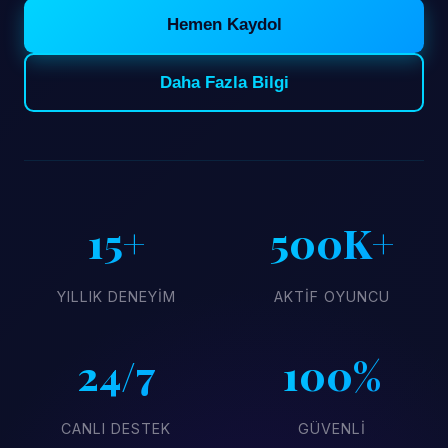
Hemen Kaydol
Daha Fazla Bilgi
15+
500K+
YILLIK DENEYIM
AKTIF OYUNCU
24/7
100%
CANLI DESTEK
GÜVENLI