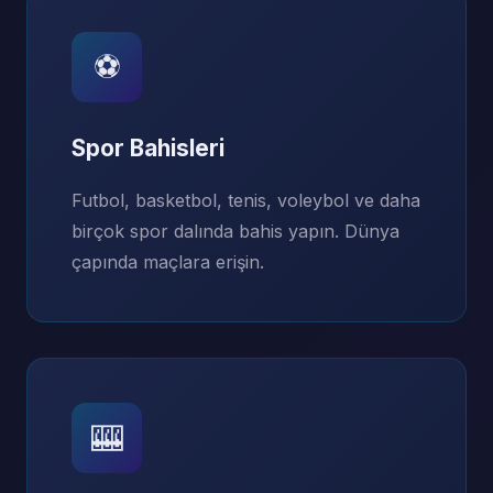
⚽
Spor Bahisleri
Futbol, basketbol, tenis, voleybol ve daha
birçok spor dalında bahis yapın. Dünya
çapında maçlara erişin.
🎰