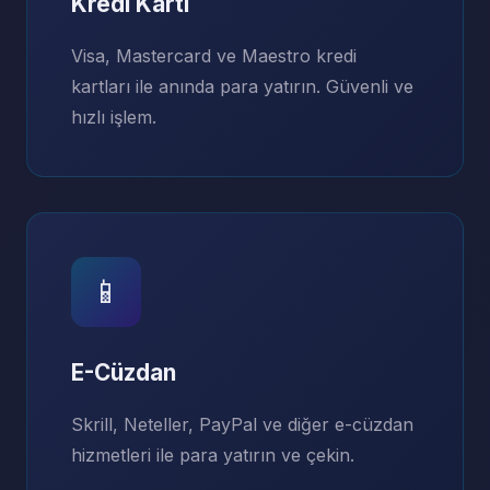
Kredi Kartı
Visa, Mastercard ve Maestro kredi
kartları ile anında para yatırın. Güvenli ve
hızlı işlem.
📱
E-Cüzdan
Skrill, Neteller, PayPal ve diğer e-cüzdan
hizmetleri ile para yatırın ve çekin.