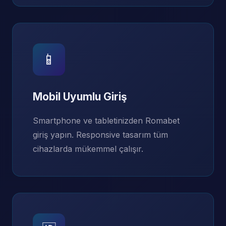
📱
Mobil Uyumlu Giriş
Smartphone ve tabletinizden Romabet
giriş yapın. Responsive tasarım tüm
cihazlarda mükemmel çalışır.