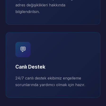
adres değişiklikleri hakkında
bilgilendirilsin.
💬
Canlı Destek
24/7 canlı destek ekibimiz engelleme
sorunlarında yardımcı olmak için hazır.