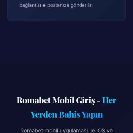
bağlantısı e-postanıza gönderilir.
Romabet Mobil Giriş -
Her
Yerden Bahis Yapın
Romabet mobil uygulaması ile iOS ve