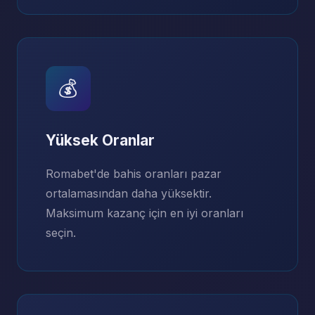
💰
Yüksek Oranlar
Romabet'de bahis oranları pazar
ortalamasından daha yüksektir.
Maksimum kazanç için en iyi oranları
seçin.