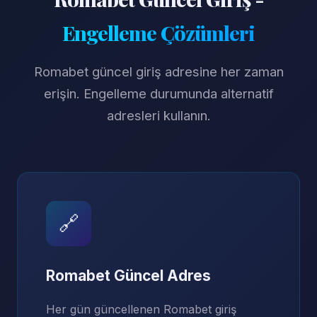
Engelleme Çözümleri
Romabet güncel giriş adresine her zaman
erişin. Engelleme durumunda alternatif
adresleri kullanın.
🔗
Romabet Güncel Adres
Her gün güncellenen Romabet giriş