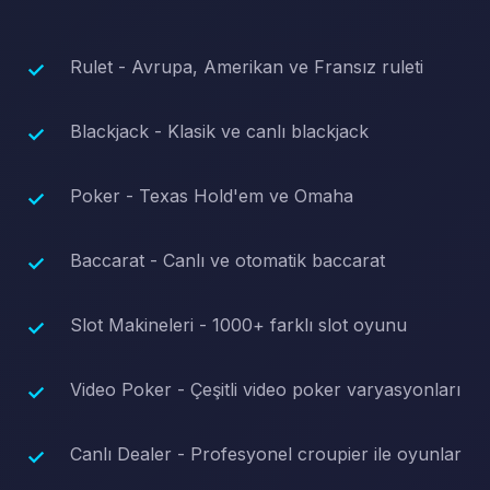
Rulet - Avrupa, Amerikan ve Fransız ruleti
Blackjack - Klasik ve canlı blackjack
Poker - Texas Hold'em ve Omaha
Baccarat - Canlı ve otomatik baccarat
Slot Makineleri - 1000+ farklı slot oyunu
Video Poker - Çeşitli video poker varyasyonları
Canlı Dealer - Profesyonel croupier ile oyunlar