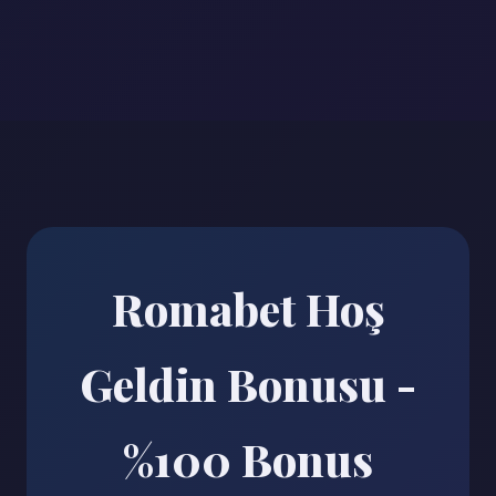
Romabet Hoş
Geldin Bonusu -
%100 Bonus