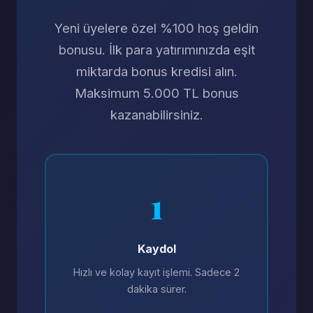
Yeni üyelere özel %100 hoş geldin
bonusu. İlk para yatırımınızda eşit
miktarda bonus kredisi alın.
Maksimum 5.000 TL bonus
kazanabilirsiniz.
1
Kaydol
Hızlı ve kolay kayıt işlemi. Sadece 2
dakika sürer.