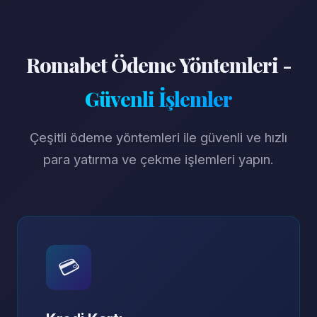
Romabet Ödeme Yöntemleri -
Güvenli İşlemler
Çeşitli ödeme yöntemleri ile güvenli ve hızlı
para yatırma ve çekme işlemleri yapın.
💳