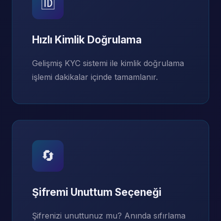
🆔
Hızlı Kimlik Doğrulama
Gelişmiş KYC sistemi ile kimlik doğrulama
işlemi dakikalar içinde tamamlanır.
🔄
Şifremi Unuttum Seçeneği
Şifrenizi unuttunuz mu? Anında sıfırlama