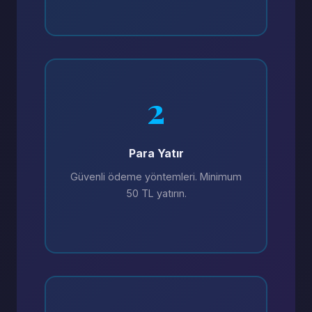
2
Para Yatır
Güvenli ödeme yöntemleri. Minimum
50 TL yatırın.