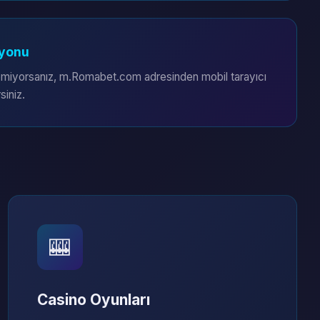
iyonu
emiyorsanız, m.Romabet.com adresinden mobil tarayıcı
siniz.
🎰
Casino Oyunları