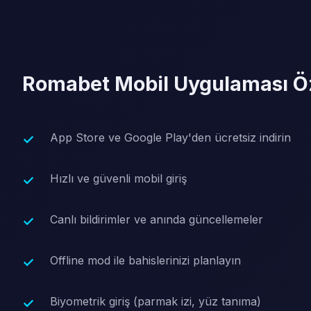
Romabet Mobil Uygulaması Öze
App Store ve Google Play'den ücretsiz indirin
Hızlı ve güvenli mobil giriş
Canlı bildirimler ve anında güncellemeler
Offline mod ile bahislerinizi planlayın
Biyometrik giriş (parmak izi, yüz tanıma)