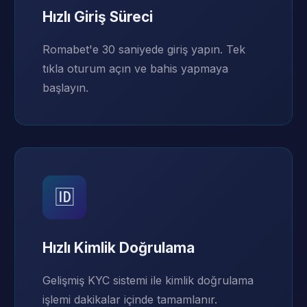
Hızlı Giriş Süreci
Romabet'e 30 saniyede giriş yapın. Tek
tıkla oturum açın ve bahis yapmaya
başlayın.
🆔
Hızlı Kimlik Doğrulama
Gelişmiş KYC sistemi ile kimlik doğrulama
işlemi dakikalar içinde tamamlanır.