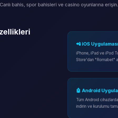
Canlı bahis, spor bahisleri ve casino oyunlarına erişin
llikleri
📲 iOS Uygulamas
iPhone, iPad ve iPod Tou
Store'dan "Romabet" ar
🤖 Android Uygul
Tüm Android cihazlarda 
indirin ve kurulumu tam