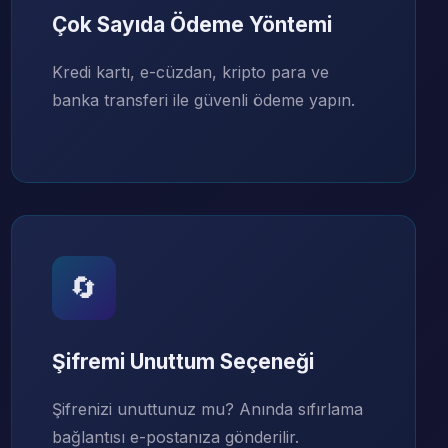
Çok Sayıda Ödeme Yöntemi
Kredi kartı, e-cüzdan, kripto para ve
banka transferi ile güvenli ödeme yapın.
🔄
Şifremi Unuttum Seçeneği
Şifrenizi unuttunuz mu? Anında sıfırlama
bağlantısı e-postanıza gönderilir.