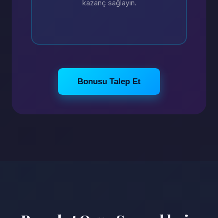
kazanç sağlayın.
Bonusu Talep Et