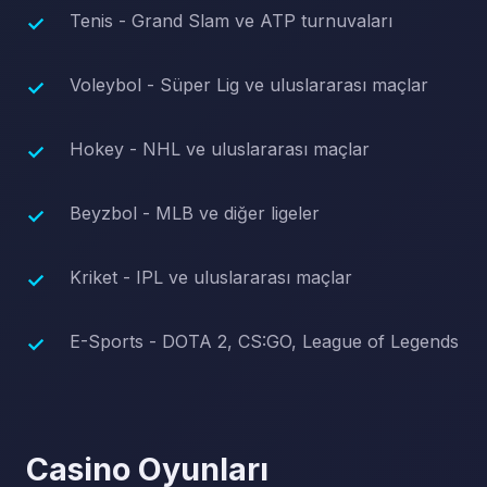
Tenis - Grand Slam ve ATP turnuvaları
Voleybol - Süper Lig ve uluslararası maçlar
Hokey - NHL ve uluslararası maçlar
Beyzbol - MLB ve diğer ligeler
Kriket - IPL ve uluslararası maçlar
E-Sports - DOTA 2, CS:GO, League of Legends
Casino Oyunları