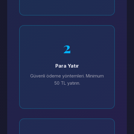
2
Para Yatır
Güvenli ödeme yöntemleri. Minimum
50 TL yatırın.