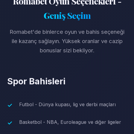
Romabet Oyun Seçenekleri -
Geniş Seçim
Romabet'de binlerce oyun ve bahis seçeneği
ile kazanç sağlayın. Yüksek oranlar ve cazip
bonuslar sizi bekliyor.
Spor Bahisleri
Futbol - Dünya kupası, lig ve derbi maçları
Basketbol - NBA, Euroleague ve diğer ligeler