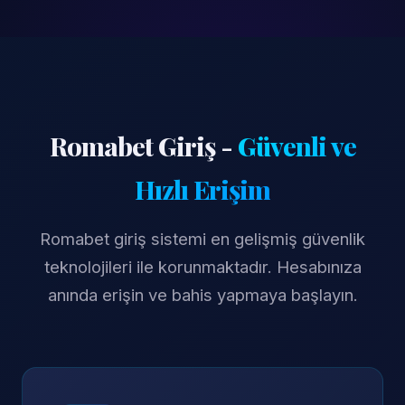
Romabet Giriş -
Güvenli ve
Hızlı Erişim
Romabet giriş sistemi en gelişmiş güvenlik
teknolojileri ile korunmaktadır. Hesabınıza
anında erişin ve bahis yapmaya başlayın.