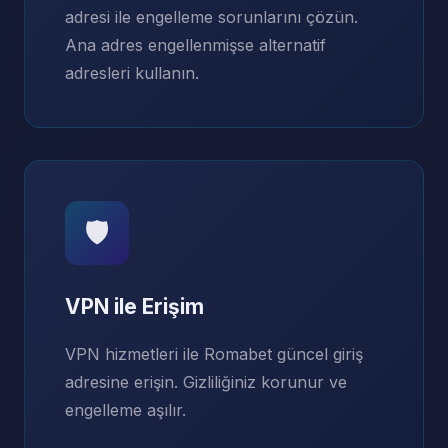
adresi ile engelleme sorunlarını çözün.
Ana adres engellenmişse alternatif
adresleri kullanın.
🛡️
VPN ile Erişim
VPN hizmetleri ile Romabet güncel giriş
adresine erişin. Gizliliğiniz korunur ve
engelleme aşılır.