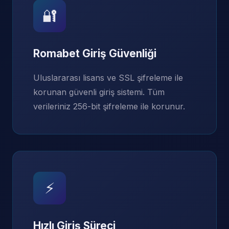
🔐
Romabet Giriş Güvenliği
Uluslararası lisans ve SSL şifreleme ile
korunan güvenli giriş sistemi. Tüm
verileriniz 256-bit şifreleme ile korunur.
⚡
Hızlı Giriş Süreci