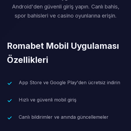
Android'den güvenli giriş yapın. Canlı bahis,
spor bahisleri ve casino oyunlarına erişin.
Romabet Mobil Uygulaması
Özellikleri
App Store ve Google Play'den ücretsiz indirin
Hızlı ve güvenli mobil giriş
Canlı bildirimler ve anında güncellemeler