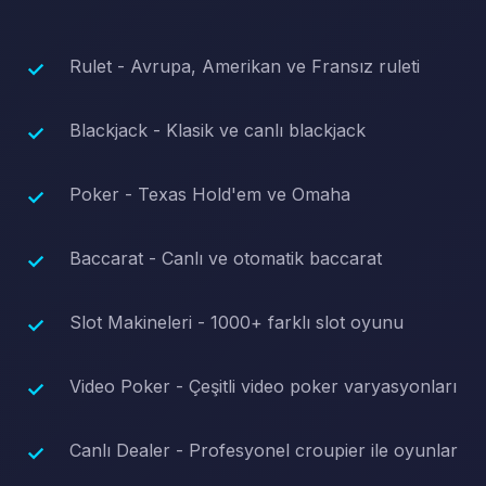
Rulet - Avrupa, Amerikan ve Fransız ruleti
Blackjack - Klasik ve canlı blackjack
Poker - Texas Hold'em ve Omaha
Baccarat - Canlı ve otomatik baccarat
Slot Makineleri - 1000+ farklı slot oyunu
Video Poker - Çeşitli video poker varyasyonları
Canlı Dealer - Profesyonel croupier ile oyunlar