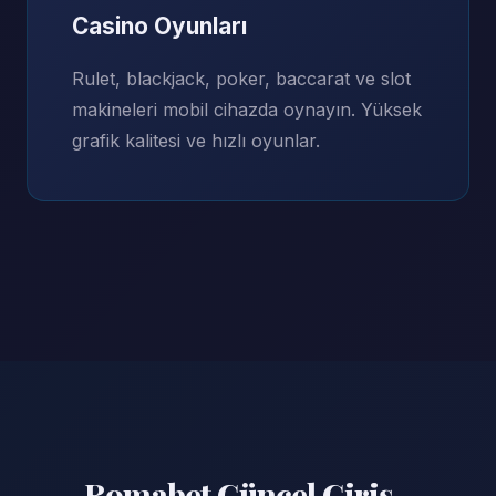
Casino Oyunları
Rulet, blackjack, poker, baccarat ve slot
makineleri mobil cihazda oynayın. Yüksek
grafik kalitesi ve hızlı oyunlar.
Romabet Güncel Giriş -