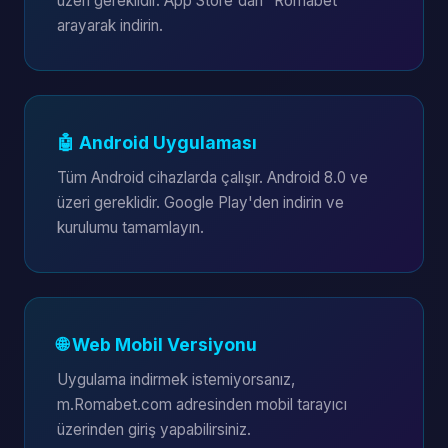
üzeri gereklidir. App Store'dan "Romabet"
arayarak indirin.
🤖 Android Uygulaması
Tüm Android cihazlarda çalışır. Android 8.0 ve
üzeri gereklidir. Google Play'den indirin ve
kurulumu tamamlayın.
🌐 Web Mobil Versiyonu
Uygulama indirmek istemiyorsanız,
m.Romabet.com adresinden mobil tarayıcı
üzerinden giriş yapabilirsiniz.