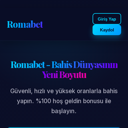
Giriş Yap
Romabet
Kaydol
Romabet - Bahis Dünyasının
Yeni Boyutu
Güvenli, hızlı ve yüksek oranlarla bahis
yapın. %100 hoş geldin bonusu ile
başlayın.